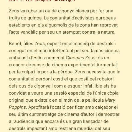
Zeus va robar un ou de cigonya blanca per fer una
truita de quinoa. La comunitat d’activistes europeus
establerts en els aiguamolls de la zona han reprovat
l’acte vandàlic per seu un atemptat contra la natura.
Benet, àlies Zeus, expert en el maneig de destrals i
conegut en el món intel·lectual pel seu famós cinema
ambulant d’estiu anomenat
Cinemas Zeus
, és un
creador circense de cinema experimental turmentat
per la culpa i la por a la pèrdua. Zeus necessita que la
comunitat el perdoni costi el que costi pel robatori
dels ous de cigonya i com a esquer infal·lible els ha
convidat a veure una sessió especial de l’única còpia
original que existeix en el món de la pel·lícula
Mary
Poppins
. Aprofitarà l’ocasió per ficar amb calçador el
seu últim curtmetratge de cinema d’autor i demostrar
a l’audiència que encara és un gran llançador de
destrals impactant amb l’estrena mundial del seu