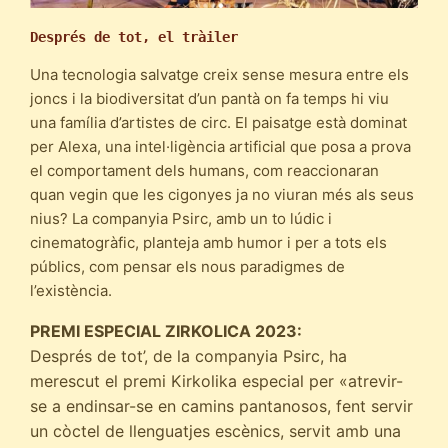
Després de tot, el tràiler
Una tecnologia salvatge creix sense mesura entre els
joncs i la biodiversitat d’un pantà on fa temps hi viu
una família d’artistes de circ. El paisatge està dominat
per Alexa, una intel·ligència artificial que posa a prova
el comportament dels humans, com reaccionaran
quan vegin que les cigonyes ja no viuran més als seus
nius? La companyia Psirc, amb un to lúdic i
cinematogràfic, planteja amb humor i per a tots els
públics, com pensar els nous paradigmes de
l’existència.
PREMI ESPECIAL ZIRKOLICA 2023:
Després de tot’, de la companyia Psirc, ha
merescut el premi Kirkolika especial per «atrevir-
se a endinsar-se en camins pantanosos, fent servir
un còctel de llenguatjes escènics, servit amb una