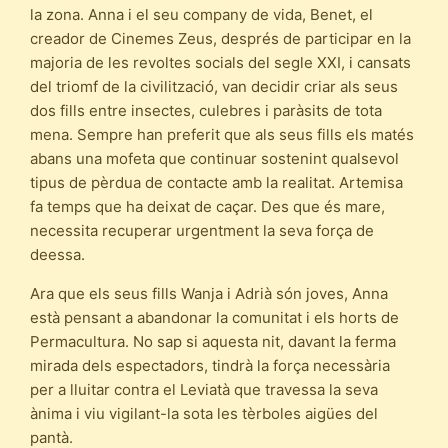
la zona. Anna i el seu company de vida, Benet, el
creador de Cinemes Zeus, després de participar en la
majoria de les revoltes socials del segle XXI, i cansats
del triomf de la civilització, van decidir criar als seus
dos fills entre insectes, culebres i paràsits de tota
mena. Sempre han preferit que als seus fills els matés
abans una mofeta que continuar sostenint qualsevol
tipus de pèrdua de contacte amb la realitat. Artemisa
fa temps que ha deixat de caçar. Des que és mare,
necessita recuperar urgentment la seva força de
deessa.
Ara que els seus fills Wanja i Adrià són joves, Anna
està pensant a abandonar la comunitat i els horts de
Permacultura. No sap si aquesta nit, davant la ferma
mirada dels espectadors, tindrà la força necessària
per a lluitar contra el Leviatà que travessa la seva
ànima i viu vigilant-la sota les tèrboles aigües del
pantà.