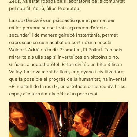
Zeus, ha estat robada dels laboratoris de la comunitat
pel seu fill Adrià, àlies Prometeu.
La substància és un psicoactiu que et permet ser
millor persona sense tenir cap mena d’efecte
secundari i de manera gairebé instantània, permet
expressar-se com acabat de sortir d’una escola
Waldorf. Adrià es fa dir Prometeu, El Ballarí. Tan sols
mirar-te als ulls sap si inverteixes en bitcoins o no.
Gràcies a aquest brètol, El foc diví és un hit a Silicon
Valley. La seva ment brillant, enginyosa i civilitzadora,
que fa possible el progrés de la humanitat, ha inventat
«El martell de la mort», un artefacte circense d’alt risc
capaç d’estarrufar els pèls d’un porc espí.