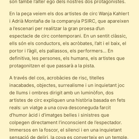
són també l’alter ego dels nostres dos protagonistes.
En la peça veiem els dos artistes de circ Wanja Kahlert
i Adrià Montaña de la companyia PSIRC, que apareixen
a l’escenari per realitzar la gran proesa d’un
espectacle de circ contemporani. En un sentit clàssic,
ells són els conductors, els acròbates, l’alt i el baix, el
portor i l’àgil, els pallassos, els performers… En
definitiva, les persones, els humans, els artistes que
protagonitzen el que passarà a la pista.
A través del cos, acrobàcies de risc, titelles
inacabades, objectes, surrealisme i un inquietant joc
de llums i ombres dirigit amb un luminòfon, dos
artistes de circ expliquen una història basada en fets
reals: un viatge a una cova desconeguda farcit
d’humor àcid i d’imatges belles i sinistres que
colpegen directament l’inconscient de l’espectador.
Immersos en la foscor, el silenci i en una inquietant
sensació de deliri, la cova es converteix en un temple,