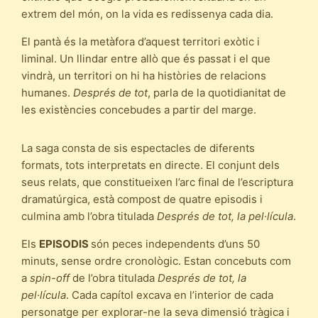
extrem del món, on la vida es redissenya cada dia.
El pantà és la metàfora d’aquest territori exòtic i
liminal. Un llindar entre allò que és passat i el que
vindrà, un territori on hi ha històries de relacions
humanes.
Després de tot
, parla de la quotidianitat de
les existències concebudes a partir del marge.
La saga consta de sis espectacles de diferents
formats, tots interpretats en directe. El conjunt dels
seus relats, que constitueixen l’arc final de l’escriptura
dramatúrgica, està compost de quatre episodis i
culmina amb l’obra titulada
Després de tot, la pel·lícula
.
Els
EPISODIS
són peces independents d’uns 50
minuts, sense ordre cronològic. Estan concebuts com
a
spin-off
de l’obra titulada
Després de tot, la
pel·lícula
. Cada capítol excava en l’interior de cada
personatge per explorar-ne la seva dimensió tràgica i