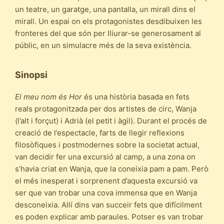
un teatre, un garatge, una pantalla, un mirall dins el
mirall. Un espai on els protagonistes desdibuixen les
fronteres del que són per lliurar-se generosament al
públic, en un simulacre més de la seva existència.
Sinopsi
El meu nom és Hor
és una història basada en fets
reals protagonitzada per dos artistes de circ, Wanja
(l’alt i forçut) i Adrià (el petit i àgil). Durant el procés de
creació de l’espectacle, farts de llegir reflexions
filosòfiques i postmodernes sobre la societat actual,
van decidir fer una excursió al camp, a una zona on
s’havia criat en Wanja, que la coneixia pam a pam. Però
el més inesperat i sorprenent d’aquesta excursió va
ser que van trobar una cova immensa que en Wanja
desconeixia. Allí dins van succeir fets que difícilment
es poden explicar amb paraules. Potser es van trobar