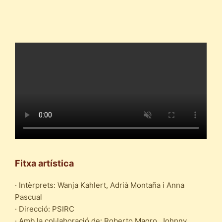
Fitxa artística
· Intèrprets: Wanja Kahlert, Adrià Montaña i Anna
Pascual
· Direcció: PSIRC
· Amb la col·laboració de: Roberto Magro, Johnny