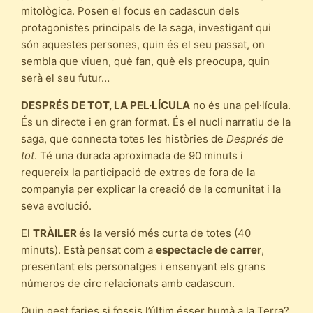
mitològica. Posen el focus en cadascun dels
protagonistes principals de la saga, investigant qui
són aquestes persones, quin és el seu passat, on
sembla que viuen, què fan, què els preocupa, quin
serà el seu futur…
DESPRÉS DE TOT, LA PEL·LÍCULA
no és una pel·lícula.
És un directe i en gran format. És el nucli narratiu de la
saga, que connecta totes les històries de
Després de
tot
. Té una durada aproximada de 90 minuts i
requereix la participació de extres de fora de la
companyia per explicar la creació de la comunitat i la
seva evolució.
El
TRÀILER
és la versió més curta de totes (40
minuts). Està pensat com a
espectacle de carrer
,
presentant els personatges i ensenyant els grans
números de circ relacionats amb cadascun.
Quin gest faries si fossis l’últim ésser humà a la Terra?