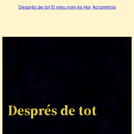
Després de to
t
El meu nom és Hor
Acrometria
Després de tot