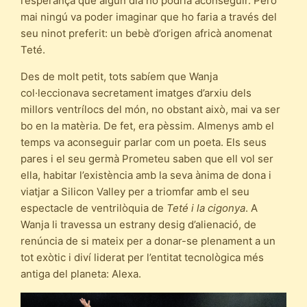
l’esperança que algun dia ho podria aconseguir. Però
mai ningú va poder imaginar que ho faria a través del
seu ninot preferit: un bebè d’origen africà anomenat
Teté.
Des de molt petit, tots sabíem que Wanja
col·leccionava secretament imatges d’arxiu dels
millors ventrílocs del món, no obstant això, mai va ser
bo en la matèria. De fet, era pèssim. Almenys amb el
temps va aconseguir parlar com un poeta. Els seus
pares i el seu germà Prometeu saben que ell vol ser
ella, habitar l’existència amb la seva ànima de dona i
viatjar a Silicon Valley per a triomfar amb el seu
espectacle de ventrilòquia de
Teté i la cigonya
. A
Wanja li travessa un estrany desig d’alienació, de
renúncia de si mateix per a donar-se plenament a un
tot exòtic i diví liderat per l’entitat tecnològica més
antiga del planeta: Alexa.