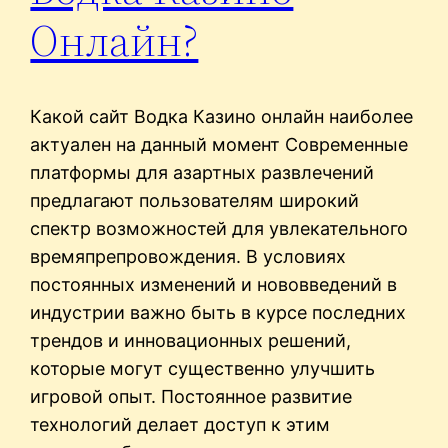
Онлайн?
Какой сайт Водка Казино онлайн наиболее
актуален на данный момент Современные
платформы для азартных развлечений
предлагают пользователям широкий
спектр возможностей для увлекательного
времяпрепровождения. В условиях
постоянных изменений и нововведений в
индустрии важно быть в курсе последних
трендов и инновационных решений,
которые могут существенно улучшить
игровой опыт. Постоянное развитие
технологий делает доступ к этим