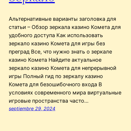
Альтернативные варианты заголовка для
статьи – Обзор зеркала казино Комета для
удобного доступа Как использовать
зеркало казино Комета для игры без
преград Все, что нужно знать о зеркале
казино Комета Найдите актуальное
зеркало казино Комета для непрерывной
игры Полный гид по зеркалу казино
Комета для безошибочного входа В
условиях современного мира виртуальные
игровые пространства часто…
septiembre 29, 2024