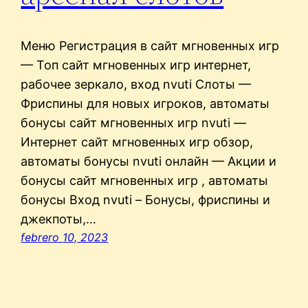
Меню Регистрация в сайт мгновенных игр
— Топ сайт мгновенных игр интернет,
рабочее зеркало, вход nvuti Слоты —
Фриспины для новых игроков, автоматы
бонусы сайт мгновенных игр nvuti —
Интернет сайт мгновенных игр обзор,
автоматы бонусы nvuti онлайн — Акции и
бонусы сайт мгновенных игр , автоматы
бонусы Вход nvuti – Бонусы, фриспины и
джекпоты,…
febrero 10, 2023