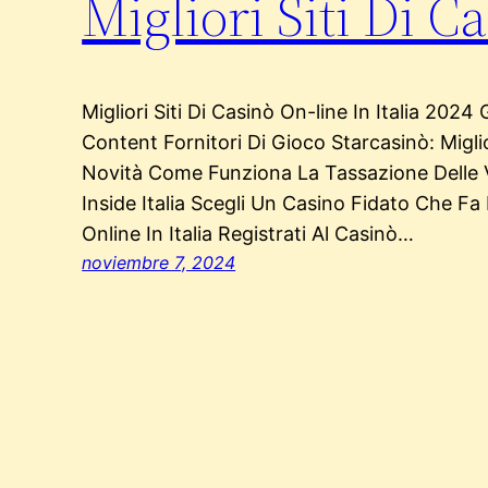
Migliori Siti Di C
Migliori Siti Di Casinò On-line In Italia 202
Content Fornitori Di Gioco Starcasinò: Migl
Novità Come Funziona La Tassazione Delle Vi
Inside Italia Scegli Un Casino Fidato Che Fa
Online In Italia Registrati Al Casinò…
noviembre 7, 2024