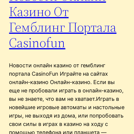
Казино От
Гемблинг Портала
Casinofun
Новости онлайн казино от гемблинг
портала CasinoFun Играйте на сайтах
онлайн-казино Онлайн-казино. Если вы
еще не пробовали играть в онлайн-казино,
вы не знаете, что вам не хватает.Играть в
новейшие игровые автоматы и настольные
игры, не выходя из дома, или попробовать
свои силы в играх в казино на ходу с
помощью телефона или планшета —