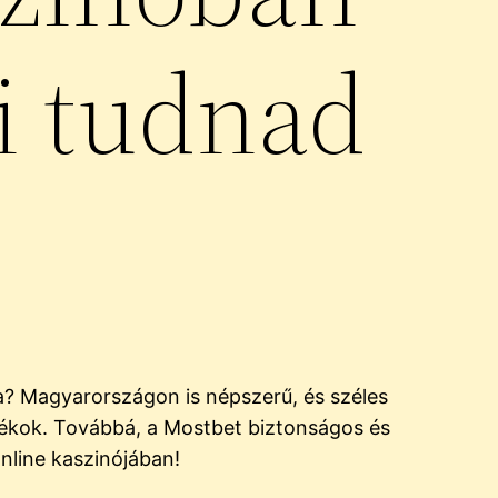
i tudnad
a? Magyarországon is népszerű, és széles
átékok. Továbbá, a Mostbet biztonságos és
nline kaszinójában!