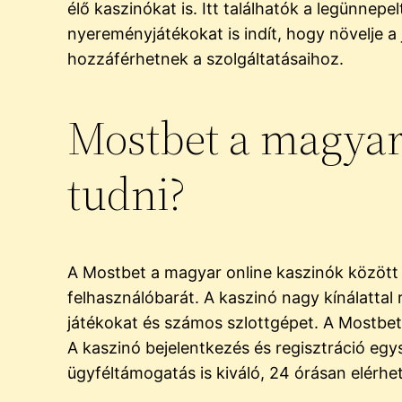
élő kaszinókat is. Itt találhatók a legünne
nyereményjátékokat is indít, hogy növelje a
hozzáférhetnek a szolgáltatásaihoz.
Mostbet a magyar 
tudni?
A Mostbet a magyar online kaszinók között
felhasználóbarát. A kaszinó nagy kínálattal
játékokat és számos szlottgépet. A Mostbet 
A kaszinó bejelentkezés és regisztráció egy
ügyféltámogatás is kiváló, 24 órásan elérh