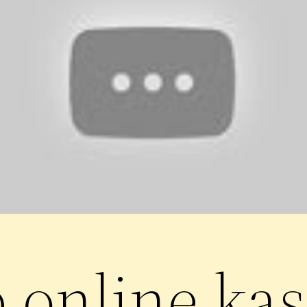
b online ka