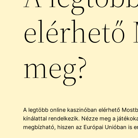
elérhető
meg?
A legtöbb online kaszinóban elérhető Mostb
kínálattal rendelkezik. Nézze meg a játékok
megbízható, hiszen az Európai Unióban is en