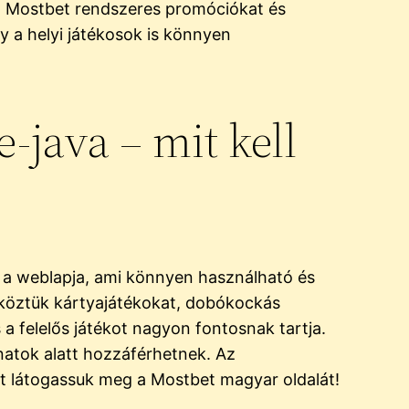
is. Mostbet rendszeres promóciókat és
y a helyi játékosok is könnyen
-java – mit kell
 a weblapja, ami könnyen használható és
, köztük kártyajátékokat, dobókockás
a felelős játékot nagyon fontosnak tartja.
anatok alatt hozzáférhetnek. Az
rt látogassuk meg a Mostbet magyar oldalát!