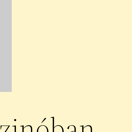
szinóban