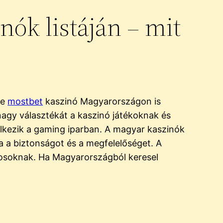
nók listáján – mit
ne
mostbet
kaszinó Magyarországon is
 nagy választékát a kaszinó játékoknak és
lkezik a gaming iparban. A magyar kaszinók
a a biztonságot és a megfelelőséget. A
kosoknak. Ha Magyarországból keresel