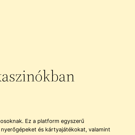
 kaszinókban
kosoknak. Ez a platform egyszerű
b nyerőgépeket és kártyajátékokat, valamint