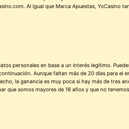
Casino.com. Al igual que Marca Apuestas, YoCasino t
tos personales en base a un interés legítimo. Puedes
continuación. Aunque faltan más de 20 días para el e
echo, la ganancia es muy poca si hay más de tres a
r que somos mayores de 18 años y que no tenemos ni
2