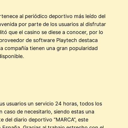
rtenece al periódico deportivo más leído del
venida por parte de los usuarios al disfrutar
itó que el casino se diese a conocer, por lo
 proveedor de software Playtech destaca
sta compañía tienen una gran popularidad
disponible.
us usuarios un servicio 24 horas, todos los
n caso de necesitarlo, siendo estas una
nte del diario deportivo “MARCA”, este
 España. Gracias al trabajo estrecho con el