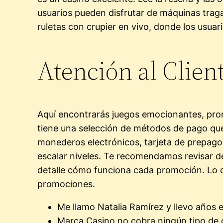
usuarios pueden disfrutar de máquinas trag
ruletas con crupier en vivo, donde los usua
Atención al Clien
Aquí encontrarás juegos emocionantes, prom
tiene una selección de métodos de pago que
monederos electrónicos, tarjeta de prepago 
escalar niveles. Te recomendamos revisar d
detalle cómo funciona cada promoción. Lo qu
promociones.
Me llamo Natalia Ramírez y llevo años 
Marca Casino no cobra ningún tipo de c