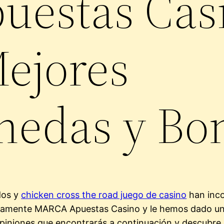
uestas Cas
ejores
nedas y Bo
dos y
chicken cross the road juego de casino
han inc
amente MARCA Apuestas Casino y le hemos dado un índ
opiniones que encontrarás a continuación y descubre s