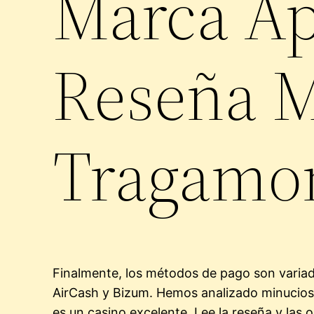
Marca Ap
Reseña M
Tragamo
Finalmente, los métodos de pago son varia
AirCash y Bizum. Hemos analizado minucios
es un casino excelente. Lee la reseña y las 