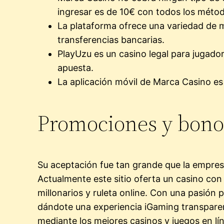
ingresar es de 10€ con todos los méto
La plataforma ofrece una variedad de 
transferencias bancarias.
PlayUzu es un casino legal para jugado
apuesta.
La aplicación móvil de Marca Casino es
Promociones y bono
Su aceptación fue tan grande que la empres
Actualmente este sitio oferta un casino con
millonarios y ruleta online. Con una pasión 
dándote una experiencia iGaming transparent
mediante los mejores casinos y juegos en lín