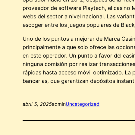
proveedor de software Playtech, el casino
webs del sector a nivel nacional. Las varia
escoger entre los juegos populares de Blac
Uno de los puntos a mejorar de Marca Casin
principalmente a que solo ofrece las opcion
en este operador. Un punto a favor del cas
ninguna comisión por realizar transaccione
rápidas hasta acceso móvil optimizado. La 
bancarias, que garantizan depósitos instantá
abril 5, 2025
admin
Uncategorized