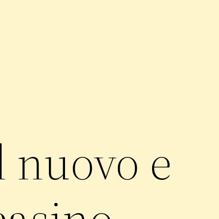
l nuovo e
casino