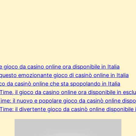
 gioco da casino online ora disponibile in Italia
uesto emozionante gioco di casinò online in Italia
co da casinò online che sta spopolando in Italia
ime, il gioco da casino online ora disponibile in esclusi
me: il nuovo e popolare gioco da casinò online disponi
e: il divertente gioco da casinò online disponibile i