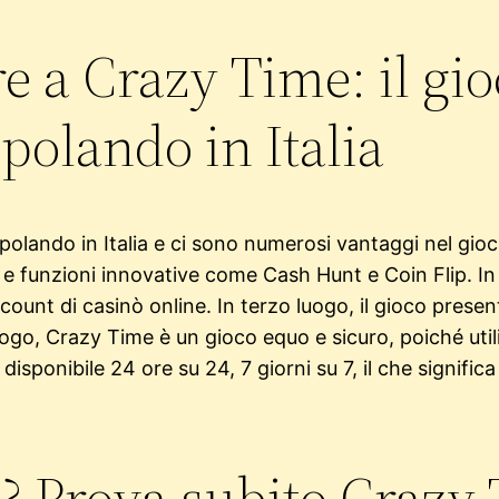
e a Crazy Time: il gi
polando in Italia
olando in Italia e ci sono numerosi vantaggi nel giocar
 e funzioni innovative come Cash Hunt e Coin Flip. I
ount di casinò online. In terzo luogo, il gioco present
luogo, Crazy Time è un gioco equo e sicuro, poiché uti
o è disponibile 24 ore su 24, 7 giorni su 7, il che signi
i? Prova subito Crazy 