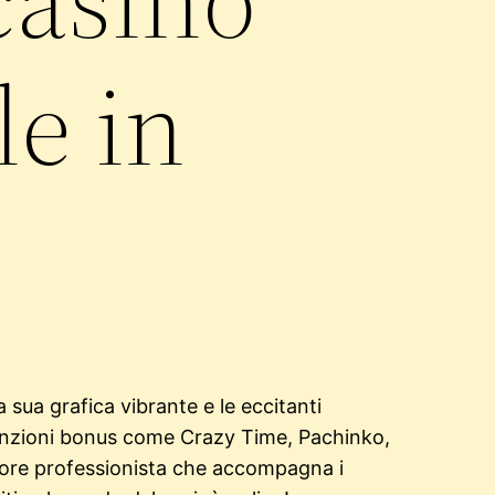
le in
 sua grafica vibrante e le eccitanti
 funzioni bonus come Crazy Time, Pachinko,
atore professionista che accompagna i