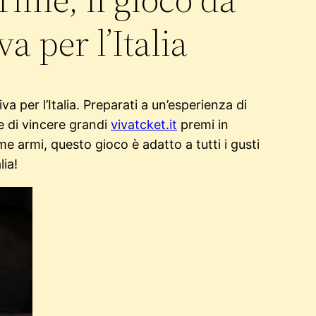
a per l’Italia
a per l’Italia. Preparati a un’esperienza di
e di vincere grandi
vivatcket.it
premi in
e armi, questo gioco è adatto a tutti i gusti
lia!