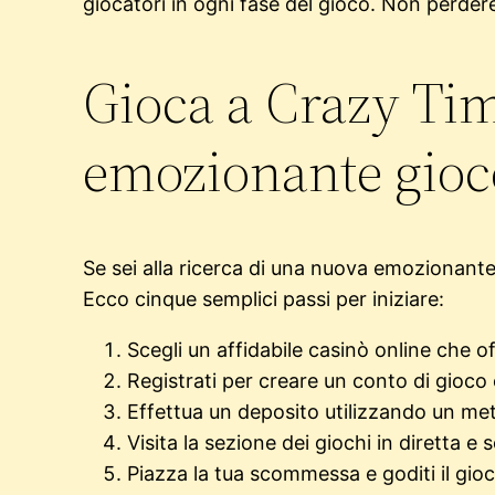
giocatori in ogni fase del gioco. Non perder
Gioca a Crazy Tim
emozionante gioco 
Se sei alla ricerca di una nuova emozionante 
Ecco cinque semplici passi per iniziare:
Scegli un affidabile casinò online che of
Registrati per creare un conto di gioco e
Effettua un deposito utilizzando un m
Visita la sezione dei giochi in diretta e
Piazza la tua scommessa e goditi il gioc