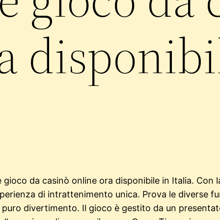
a disponibi
ioco da casinò online ora disponibile in Italia. Con la
esperienza di intrattenimento unica. Prova le diverse
 puro divertimento. Il gioco è gestito da un present