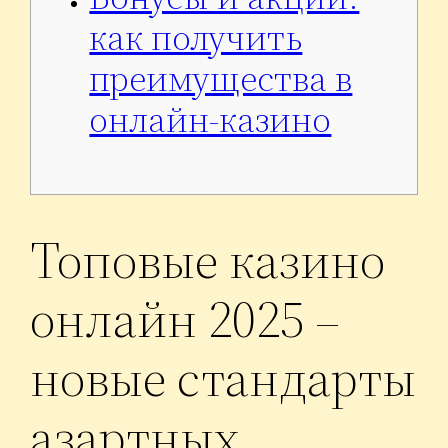
как получить
преимущества в
онлайн-казино
Топовые казино
онлайн 2025 –
новые стандарты
азартных