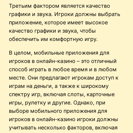
Третьим фактором является качество
графики и звука. Игроки должны выбрать
приложение, которое имеет высокое
качество графики и звука, чтобы
обеспечить им комфортную игру.
В целом, мобильные приложения для
игроков в онлайн-казино – это отличный
способ играть в любое время и в любом
месте. Они предлагают игрокам доступ к
играм на деньги, а также к широкому
спектру игр, включая слоты, карточные
игры, рулетку и другие. Однако, при
выборе мобильного приложения для
игроков в онлайн-казино игроки должны
учитывать несколько факторов, включая