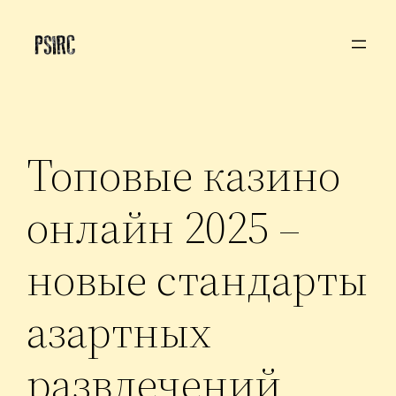
Saltar
al
contenido
Топовые казино
онлайн 2025 –
новые стандарты
азартных
развлечений