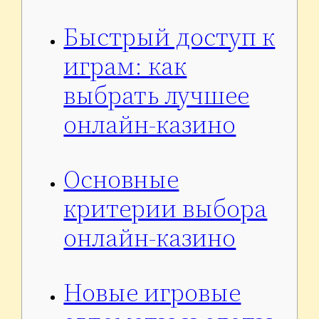
Быстрый доступ к
играм: как
выбрать лучшее
онлайн-казино
Основные
критерии выбора
онлайн-казино
Новые игровые