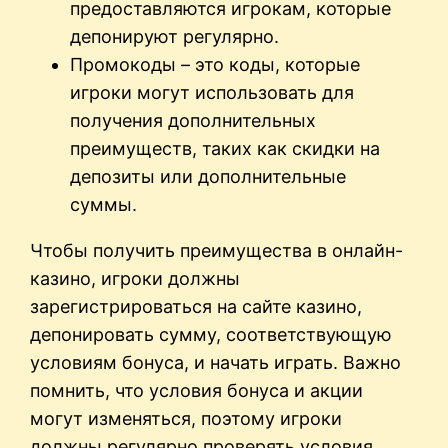
предоставляются игрокам, которые
депонируют регулярно.
Промокоды – это коды, которые
игроки могут использовать для
получения дополнительных
преимуществ, таких как скидки на
депозиты или дополнительные
суммы.
Чтобы получить преимущества в онлайн-
казино, игроки должны
зарегистрироваться на сайте казино,
депонировать сумму, соответствующую
условиям бонуса, и начать играть. Важно
помнить, что условия бонуса и акции
могут изменяться, поэтому игроки
должны регулярно проверять условия,