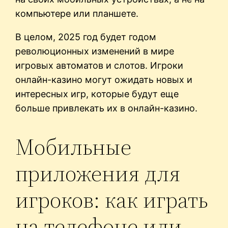
компьютере или планшете.
В целом, 2025 год будет годом
революционных изменений в мире
игровых автоматов и слотов. Игроки
онлайн-казино могут ожидать новых и
интересных игр, которые будут еще
больше привлекать их в онлайн-казино.
Мобильные
приложения для
игроков: как играть
на телефоне или