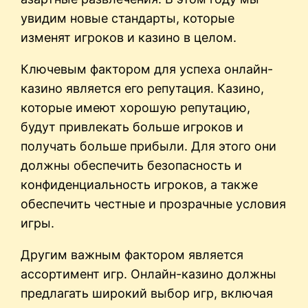
увидим новые стандарты, которые
изменят игроков и казино в целом.
Ключевым фактором для успеха онлайн-
казино является его репутация. Казино,
которые имеют хорошую репутацию,
будут привлекать больше игроков и
получать больше прибыли. Для этого они
должны обеспечить безопасность и
конфиденциальность игроков, а также
обеспечить честные и прозрачные условия
игры.
Другим важным фактором является
ассортимент игр. Онлайн-казино должны
предлагать широкий выбор игр, включая