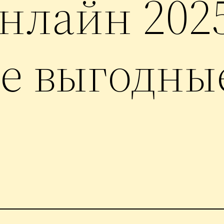
нлайн 2025
ые выгодны