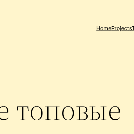
Home
Projects
е топовые