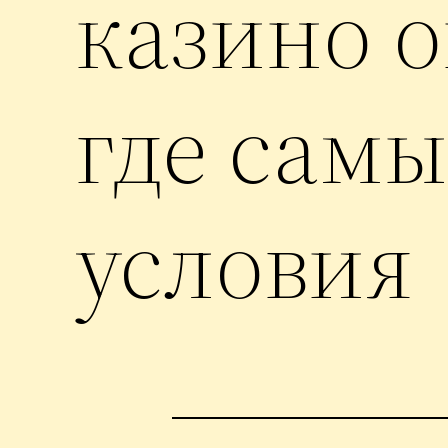
казино о
где сам
условия