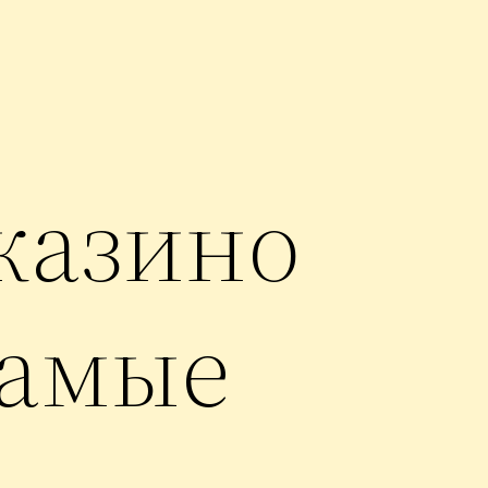
казино
самые