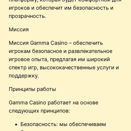
игроков и обеспечит им безопасность и
прозрачность.
Миссия
Миссия Gamma Casino – обеспечить
игрокам безопасное и развлекательное
игровое опыта, предлагая им широкий
спектр игр, высококачественные услуги и
поддержку.
Принципы работы
Gamma Casino работает на основе
следующих принципов:
Безопасность: мы обеспечиваем