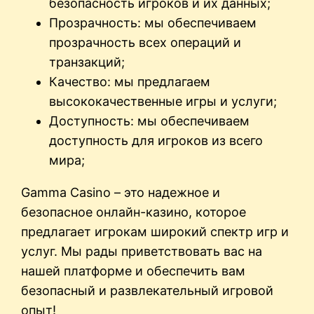
безопасность игроков и их данных;
Прозрачность: мы обеспечиваем
прозрачность всех операций и
транзакций;
Качество: мы предлагаем
высококачественные игры и услуги;
Доступность: мы обеспечиваем
доступность для игроков из всего
мира;
Gamma Casino – это надежное и
безопасное онлайн-казино, которое
предлагает игрокам широкий спектр игр и
услуг. Мы рады приветствовать вас на
нашей платформе и обеспечить вам
безопасный и развлекательный игровой
опыт!