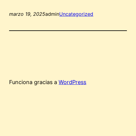
marzo 19, 2025
admin
Uncategorized
Funciona gracias a
WordPress