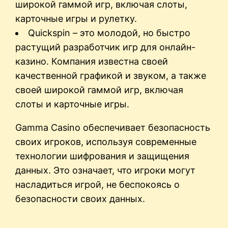
широкой гаммой игр, включая слоты,
карточные игры и рулетку.
Quickspin – это молодой, но быстро
растущий разработчик игр для онлайн-
казино. Компания известна своей
качественной графикой и звуком, а также
своей широкой гаммой игр, включая
слоты и карточные игры.
Gamma Casino обеспечивает безопасность
своих игроков, используя современные
технологии шифрования и защищения
данных. Это означает, что игроки могут
насладиться игрой, не беспокоясь о
безопасности своих данных.