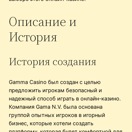
Описание и
История
История создания
Gamma Casino был создан с целью
предложить игрокам безопасный и
надежный способ играть в онлайн-казино.
Компания Gama N.V. была основана
группой опытных игроков в игорный
бизнес, которые хотели создать
платформу, которая будет комфортной для