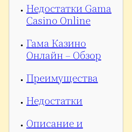
Недостатки Gama
Casino Online
Гама Казино
Онлайн – Обзор
Преимущества
Недостатки
Описание и