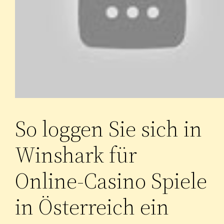
So loggen Sie sich in
Winshark für
Online-Casino Spiele
in Österreich ein