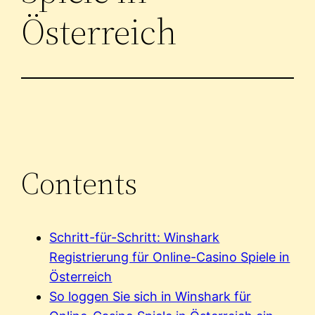
Österreich
Contents
Schritt-für-Schritt: Winshark
Registrierung für Online-Casino Spiele in
Österreich
So loggen Sie sich in Winshark für