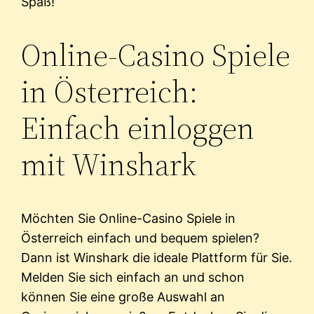
Spaß!
Online-Casino Spiele
in Österreich:
Einfach einloggen
mit Winshark
Möchten Sie Online-Casino Spiele in
Österreich einfach und bequem spielen?
Dann ist Winshark die ideale Plattform für Sie.
Melden Sie sich einfach an und schon
können Sie eine große Auswahl an