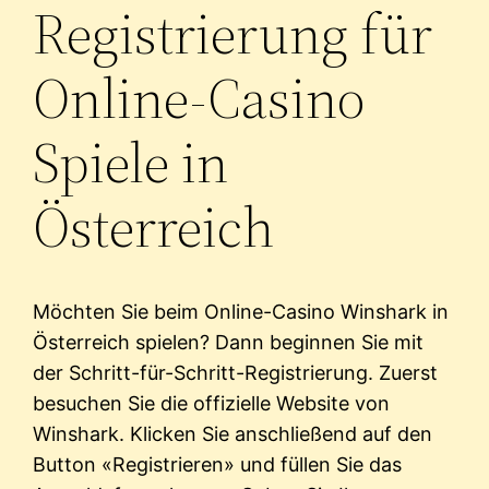
Registrierung für
Online-Casino
Spiele in
Österreich
Möchten Sie beim Online-Casino Winshark in
Österreich spielen? Dann beginnen Sie mit
der Schritt-für-Schritt-Registrierung. Zuerst
besuchen Sie die offizielle Website von
Winshark. Klicken Sie anschließend auf den
Button «Registrieren» und füllen Sie das