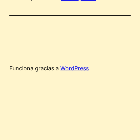
Funciona gracias a
WordPress