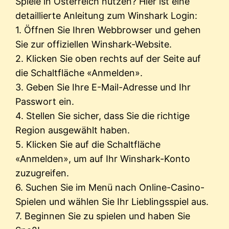
Spiele in Österreich nutzen? Hier ist eine
detaillierte Anleitung zum Winshark Login:
1. Öffnen Sie Ihren Webbrowser und gehen
Sie zur offiziellen Winshark-Website.
2. Klicken Sie oben rechts auf der Seite auf
die Schaltfläche «Anmelden».
3. Geben Sie Ihre E-Mail-Adresse und Ihr
Passwort ein.
4. Stellen Sie sicher, dass Sie die richtige
Region ausgewählt haben.
5. Klicken Sie auf die Schaltfläche
«Anmelden», um auf Ihr Winshark-Konto
zuzugreifen.
6. Suchen Sie im Menü nach Online-Casino-
Spielen und wählen Sie Ihr Lieblingsspiel aus.
7. Beginnen Sie zu spielen und haben Sie