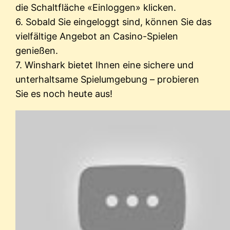
die Schaltfläche «Einloggen» klicken.
6. Sobald Sie eingeloggt sind, können Sie das
vielfältige Angebot an Casino-Spielen
genießen.
7. Winshark bietet Ihnen eine sichere und
unterhaltsame Spielumgebung – probieren
Sie es noch heute aus!