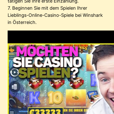
tätigen Sie Ihre erste Einzahlung.
7. Beginnen Sie mit dem Spielen Ihrer
Lieblings-Online-Casino-Spiele bei Winshark
in Österreich.