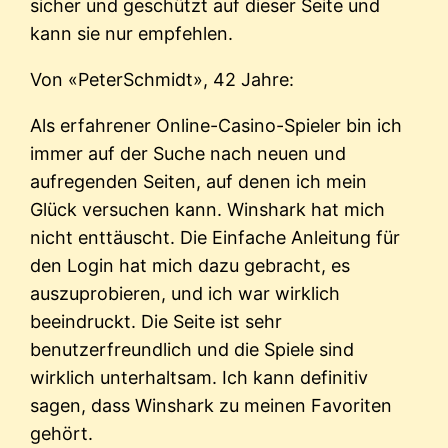
sicher und geschützt auf dieser Seite und
kann sie nur empfehlen.
Von «PeterSchmidt», 42 Jahre:
Als erfahrener Online-Casino-Spieler bin ich
immer auf der Suche nach neuen und
aufregenden Seiten, auf denen ich mein
Glück versuchen kann. Winshark hat mich
nicht enttäuscht. Die Einfache Anleitung für
den Login hat mich dazu gebracht, es
auszuprobieren, und ich war wirklich
beeindruckt. Die Seite ist sehr
benutzerfreundlich und die Spiele sind
wirklich unterhaltsam. Ich kann definitiv
sagen, dass Winshark zu meinen Favoriten
gehört.