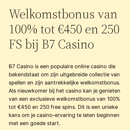
Welkomstbonus van
100% tot €450 en 250
FS bij B7 Casino
B7 Casino is een populaire online casino die
bekendstaat om zijn uitgebreide collectie van
spellen en zijn aantrekkelijke welkomstbonus.
Als nieuwkomer bij het casino kan je genieten
van een exclusieve welkomstbonus van 100%
tot €450 en 250 free spins. Dit is een unieke
kans om je casino-ervaring te laten beginnen
met een goede start.