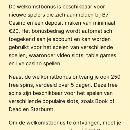
De welkomstbonus is beschikbaar voor
nieuwe spelers die zich aanmelden bij B7
Casino en een deposit maken van minimaal
€20. Het bonusbedrag wordt automatisch
toegekend aan je account en kan worden
gebruikt voor het spelen van verschillende
spellen, waaronder video slots, table games
en live casino spellen.
Naast de welkomstbonus ontvang je ook 250
free spins, verdeeld over 5 dagen. Deze free
spins zijn beschikbaar voor het spelen van
verschillende populaire slots, zoals Book of
Dead en Starburst.
Om de welkomstbonus te ontvangen, moet je