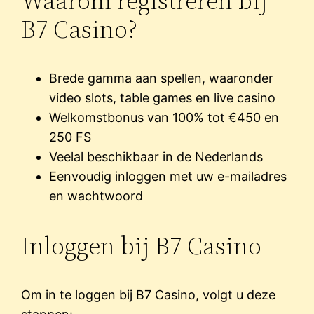
Waarom registreren bij
B7 Casino?
Brede gamma aan spellen, waaronder
video slots, table games en live casino
Welkomstbonus van 100% tot €450 en
250 FS
Veelal beschikbaar in de Nederlands
Eenvoudig inloggen met uw e-mailadres
en wachtwoord
Inloggen bij B7 Casino
Om in te loggen bij B7 Casino, volgt u deze