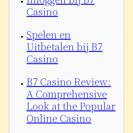
Casino
Spelen en
Uitbetalen bij B7
Casino
B7 Casino Review:
A Comprehensive
Look at the Popular
Online Casino