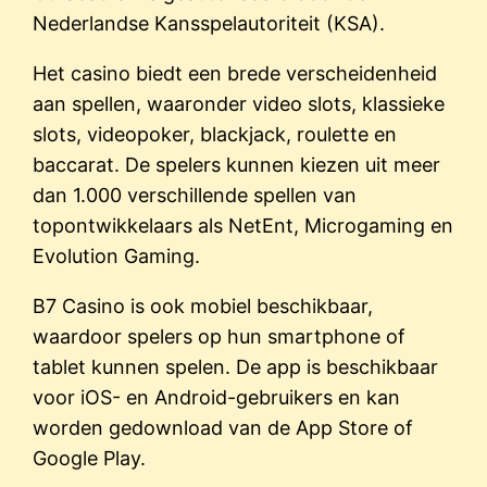
Nederlandse Kansspelautoriteit (KSA).
Het casino biedt een brede verscheidenheid
aan spellen, waaronder video slots, klassieke
slots, videopoker, blackjack, roulette en
baccarat. De spelers kunnen kiezen uit meer
dan 1.000 verschillende spellen van
topontwikkelaars als NetEnt, Microgaming en
Evolution Gaming.
B7 Casino is ook mobiel beschikbaar,
waardoor spelers op hun smartphone of
tablet kunnen spelen. De app is beschikbaar
voor iOS- en Android-gebruikers en kan
worden gedownload van de App Store of
Google Play.