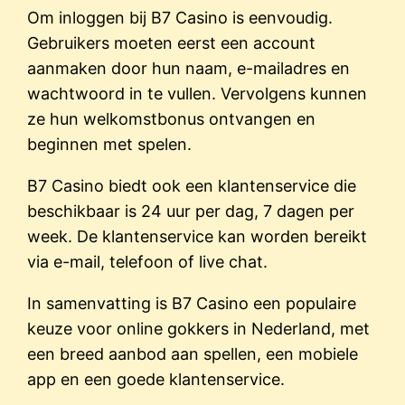
Om inloggen bij B7 Casino is eenvoudig.
Gebruikers moeten eerst een account
aanmaken door hun naam, e-mailadres en
wachtwoord in te vullen. Vervolgens kunnen
ze hun welkomstbonus ontvangen en
beginnen met spelen.
B7 Casino biedt ook een klantenservice die
beschikbaar is 24 uur per dag, 7 dagen per
week. De klantenservice kan worden bereikt
via e-mail, telefoon of live chat.
In samenvatting is B7 Casino een populaire
keuze voor online gokkers in Nederland, met
een breed aanbod aan spellen, een mobiele
app en een goede klantenservice.