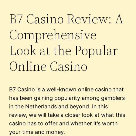
B7 Casino Review: A
Comprehensive
Look at the Popular
Online Casino
B7 Casino is a well-known online casino that
has been gaining popularity among gamblers
in the Netherlands and beyond. In this
review, we will take a closer look at what this
casino has to offer and whether it’s worth
your time and money.