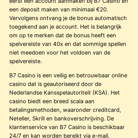
eerst een account aanmaken bij B7 Casino en
een deposit maken van minimaal €20.
Vervolgens ontvang je de bonus automatisch
toegekend aan je account. Het is belangrijk
om op te merken dat de bonus heeft een
spelvereiste van 40x en dat sommige spellen
niet meedoen voor het voldoen van de
spelvereiste.
B7 Casino is een veilig en betrouwbaar online
casino dat is geautoriseerd door de
Nederlandse Kansspelautoriteit (KSA). Het
casino biedt een breed scala aan
betalingsmethoden, waaronder creditcard,
Neteller, Skrill en bankoverschrijving. De
klantenservice van B7 Casino is beschikbaar
24/7 en kan worden bereikt via e-mail,