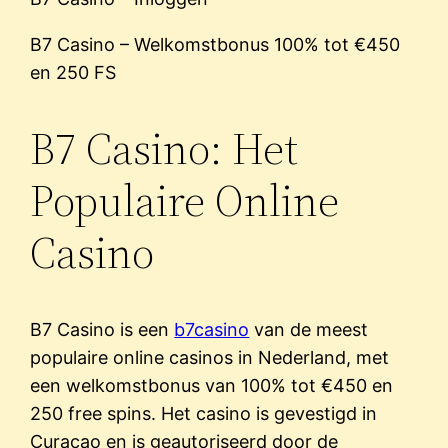
B7 Casino – Welkomstbonus 100% tot €450
en 250 FS
B7 Casino: Het
Populaire Online
Casino
B7 Casino is een
b7casino
van de meest
populaire online casinos in Nederland, met
een welkomstbonus van 100% tot €450 en
250 free spins. Het casino is gevestigd in
Curacao en is geautoriseerd door de