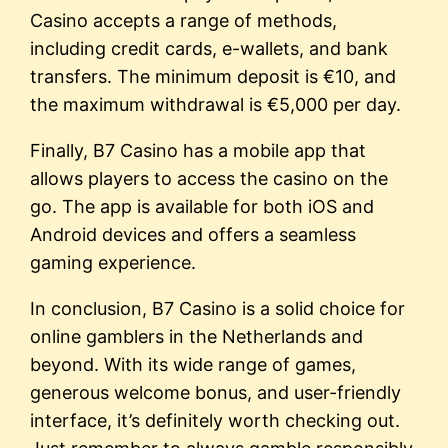
Casino accepts a range of methods,
including credit cards, e-wallets, and bank
transfers. The minimum deposit is €10, and
the maximum withdrawal is €5,000 per day.
Finally, B7 Casino has a mobile app that
allows players to access the casino on the
go. The app is available for both iOS and
Android devices and offers a seamless
gaming experience.
In conclusion, B7 Casino is a solid choice for
online gamblers in the Netherlands and
beyond. With its wide range of games,
generous welcome bonus, and user-friendly
interface, it’s definitely worth checking out.