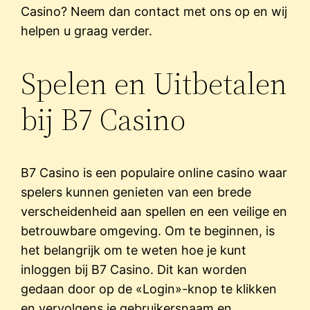
Casino? Neem dan contact met ons op en wij
helpen u graag verder.
Spelen en Uitbetalen
bij B7 Casino
B7 Casino is een populaire online casino waar
spelers kunnen genieten van een brede
verscheidenheid aan spellen en een veilige en
betrouwbare omgeving. Om te beginnen, is
het belangrijk om te weten hoe je kunt
inloggen bij B7 Casino. Dit kan worden
gedaan door op de «Login»-knop te klikken
en vervolgens je gebruikersnaam en