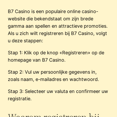
B7 Casino is een populaire online casino-
website die bekendstaat om zijn brede
gamma aan spellen en attractieve promoties.
Als u zich wilt registreren bij B7 Casino, volgt
u deze stappen:
Stap 1: Klik op de knop «Registreren» op de
homepage van B7 Casino.
Stap 2: Vul uw persoonlijke gegevens in,
zoals naam, e-mailadres en wachtwoord.
Stap 3: Selecteer uw valuta en confirmeer uw
registratie.