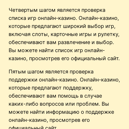
Четвертым шагом является проверка
списка игр онлайн-казино. Онлайн-казино,
которые предлагают широкий выбор игр,
включая слоты, карточные игры и рулетку,
обеспечивают вам развлечение и выбор.
Вы можете найти список игр онлайн-
казино, просмотрев его официальный сайт.
Пятым шагом является проверка
поддержки онлайн-казино. Онлайн-казино,
которые предлагают поддержку,
обеспечивают вам помощь в случае
каких-либо вопросов или проблем. Вы
можете найти информацию о поддержке
онлайн-казино, просмотрев его
официальный сайт.