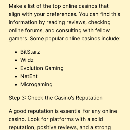
Make a list of the top online casinos that
align with your preferences. You can find this
information by reading reviews, checking
online forums, and consulting with fellow
gamers. Some popular online casinos include:
BitStarz
Wildz
Evolution Gaming
NetEnt
Microgaming
Step 3: Check the Casino’s Reputation
A good reputation is essential for any online
casino. Look for platforms with a solid
reputation, positive reviews, and a strong