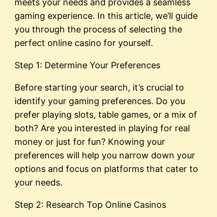
meets your needs and provides a seamless
gaming experience. In this article, we’ll guide
you through the process of selecting the
perfect online casino for yourself.
Step 1: Determine Your Preferences
Before starting your search, it’s crucial to
identify your gaming preferences. Do you
prefer playing slots, table games, or a mix of
both? Are you interested in playing for real
money or just for fun? Knowing your
preferences will help you narrow down your
options and focus on platforms that cater to
your needs.
Step 2: Research Top Online Casinos