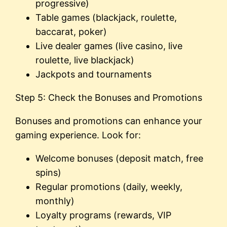
progressive)
Table games (blackjack, roulette,
baccarat, poker)
Live dealer games (live casino, live
roulette, live blackjack)
Jackpots and tournaments
Step 5: Check the Bonuses and Promotions
Bonuses and promotions can enhance your
gaming experience. Look for:
Welcome bonuses (deposit match, free
spins)
Regular promotions (daily, weekly,
monthly)
Loyalty programs (rewards, VIP