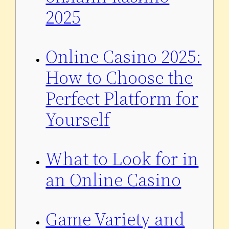
2025
Online Casino 2025:
How to Choose the
Perfect Platform for
Yourself
What to Look for in
an Online Casino
Game Variety and