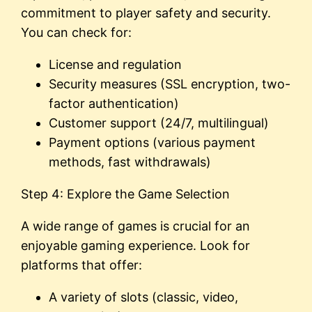
commitment to player safety and security.
You can check for:
License and regulation
Security measures (SSL encryption, two-
factor authentication)
Customer support (24/7, multilingual)
Payment options (various payment
methods, fast withdrawals)
Step 4: Explore the Game Selection
A wide range of games is crucial for an
enjoyable gaming experience. Look for
platforms that offer:
A variety of slots (classic, video,