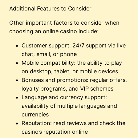
Additional Features to Consider
Other important factors to consider when
choosing an online casino include:
Customer support: 24/7 support via live
chat, email, or phone
Mobile compatibility: the ability to play
on desktop, tablet, or mobile devices
Bonuses and promotions: regular offers,
loyalty programs, and VIP schemes
Language and currency support:
availability of multiple languages and
currencies
Reputation: read reviews and check the
casino’s reputation online