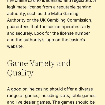
the online casino is licensed and regulated. A
legitimate license from a reputable gaming
authority, such as the Malta Gaming
Authority or the UK Gambling Commission,
guarantees that the casino operates fairly
and securely. Look for the license number
and the authority’s logo on the casino’s
website.
Game Variety and
Quality
A good online casino should offer a diverse
range of games, including slots, table games,
and live dealer games. The games should be