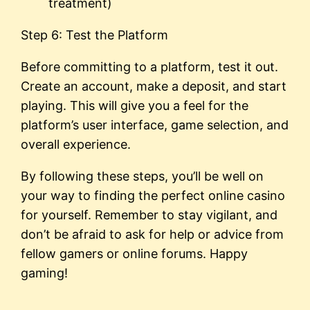
treatment)
Step 6: Test the Platform
Before committing to a platform, test it out.
Create an account, make a deposit, and start
playing. This will give you a feel for the
platform’s user interface, game selection, and
overall experience.
By following these steps, you’ll be well on
your way to finding the perfect online casino
for yourself. Remember to stay vigilant, and
don’t be afraid to ask for help or advice from
fellow gamers or online forums. Happy
gaming!