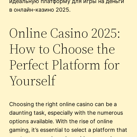
идеальную платформу для игры на деньги
в онлайн-казино 2025.
Online Casino 2025:
How to Choose the
Perfect Platform for
Yourself
Choosing the right online casino can be a
daunting task, especially with the numerous
options available. With the rise of online
gaming, it’s essential to select a platform that