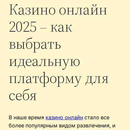
Казино онлайн
2025 – как
выбрать
идеальную
платформу для
себя
В наше время
казино онлайн
стало все
более популярным видом развлечения, и