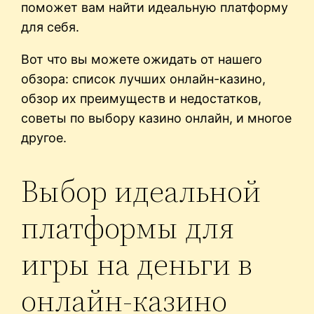
поможет вам найти идеальную платформу
для себя.
Вот что вы можете ожидать от нашего
обзора: список лучших онлайн-казино,
обзор их преимуществ и недостатков,
советы по выбору казино онлайн, и многое
другое.
Выбор идеальной
платформы для
игры на деньги в
онлайн-казино