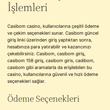
İşlemleri
Casibom casino, kullanıcılarına çeşitli ödeme
ve çekim seçenekleri sunar. Casibom güncel
giriş linki üzerinden giriş yaptıktan sonra,
hesabınıza para yatırabilir ve kazancınızı
çekebilirsiniz. Casibom, casibom giriş,
casibom 158 giriş, casibom giris, cadibom,
casıbom gibi aramalarla da erişilebilen bu
casino, kullanıcılarına güvenli ve hızlı ödeme
seçenekleri sağlar.
Ödeme Seçenekleri