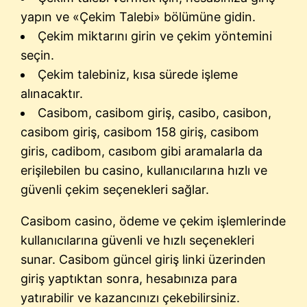
yapın ve «Çekim Talebi» bölümüne gidin.
Çekim miktarını girin ve çekim yöntemini
seçin.
Çekim talebiniz, kısa sürede işleme
alınacaktır.
Casibom, casibom giriş, casibo, casibon,
casibom giriş, casibom 158 giriş, casibom
giris, cadibom, casıbom gibi aramalarla da
erişilebilen bu casino, kullanıcılarına hızlı ve
güvenli çekim seçenekleri sağlar.
Casibom casino, ödeme ve çekim işlemlerinde
kullanıcılarına güvenli ve hızlı seçenekleri
sunar. Casibom güncel giriş linki üzerinden
giriş yaptıktan sonra, hesabınıza para
yatırabilir ve kazancınızı çekebilirsiniz.