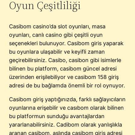
Oyun Çeşitliliği
Casibom casino’da slot oyunları, masa
oyunları, canlı casino gibi çeşitli oyun
seçenekleri bulunuyor. Casibom giris yaparak
bu oyunlara ulaşabilir ve keyifli zaman
geçirebilirsiniz. Casibo, casibon gibi isimlerle
bilinen bu platform, casibom güncel adresi
üzerinden erişilebiliyor ve casibom 158 giriş
adresi de bu bağlamda önemli bir rol oynuyor.
Casibom giriş yaptığınızda, farklı sağlayıcıların
oyunlarına erişebilir ve casıbom olarak bilinen
bu platformun sunduğu avantajlardan
yararlanabilirsiniz. Cadibom olarak yanlışlıkla
aranan casibom, aslında casibom giriş adresi