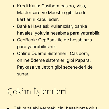
Kredi Kartı: Casibom casino, Visa,
Mastercard ve Maestro gibi kredi
kartlarını kabul eder.
Banka Havalesi: Kullanıcılar, banka
havalesi yoluyla hesabına para yatırabilir.
CepBank: CepBank ile de hesabınıza
para yatırabilirsiniz.
Online Ödeme Sistemleri: Casibom,
online ödeme sistemleri gibi Papara,
Paykasa ve Jeton gibi seçenekleri de
sunar.
Çekim İşlemleri
Çekim talebi vermek için, hesabınıza giriş