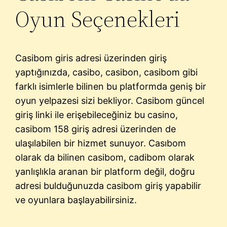
Oyun Seçenekleri
Casibom giris adresi üzerinden giriş
yaptığınızda, casibo, casibon, casibom gibi
farklı isimlerle bilinen bu platformda geniş bir
oyun yelpazesi sizi bekliyor. Casibom güncel
giriş linki ile erişebileceğiniz bu casino,
casibom 158 giriş adresi üzerinden de
ulaşılabilen bir hizmet sunuyor. Casıbom
olarak da bilinen casibom, cadibom olarak
yanlışlıkla aranan bir platform değil, doğru
adresi bulduğunuzda casibom giriş yapabilir
ve oyunlara başlayabilirsiniz.