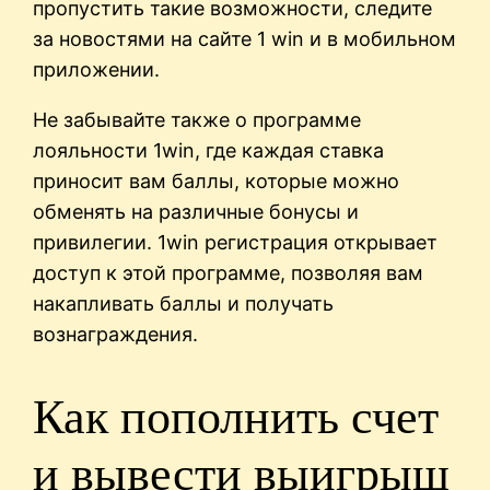
пропустить такие возможности, следите
за новостями на сайте 1 win и в мобильном
приложении.
Не забывайте также о программе
лояльности 1win, где каждая ставка
приносит вам баллы, которые можно
обменять на различные бонусы и
привилегии. 1win регистрация открывает
доступ к этой программе, позволяя вам
накапливать баллы и получать
вознаграждения.
Как пополнить счет
и вывести выигрыш