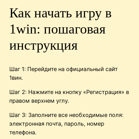
Как начать игру в
1win: пошаговая
инструкция
Шаг 1: Перейдите на официальный сайт
1вин.
Шаг 2: Нажмите на кнопку «Регистрация» в
правом верхнем углу.
Шаг 3: Заполните все необходимые поля:
электронная почта, пароль, номер
телефона.