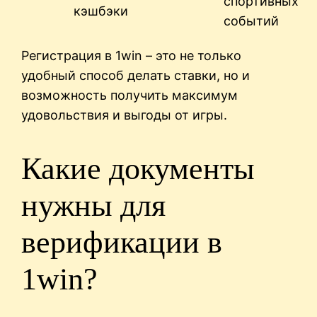
спортивных
кэшбэки
событий
Регистрация в 1win – это не только
удобный способ делать ставки, но и
возможность получить максимум
удовольствия и выгоды от игры.
Какие документы
нужны для
верификации в
1win?