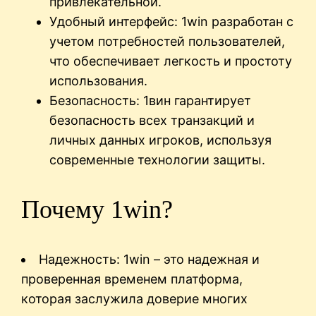
привлекательной.
Удобный интерфейс: 1win разработан с
учетом потребностей пользователей,
что обеспечивает легкость и простоту
использования.
Безопасность: 1вин гарантирует
безопасность всех транзакций и
личных данных игроков, используя
современные технологии защиты.
Почему 1win?
Надежность: 1win – это надежная и
проверенная временем платформа,
которая заслужила доверие многих