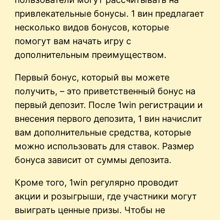
привлекательные бонусы. 1 вин предлагает
несколько видов бонусов, которые
помогут вам начать игру с
дополнительным преимуществом.
Первый бонус, который вы можете
получить, – это приветственный бонус на
первый депозит. После 1win регистрации и
внесения первого депозита, 1 вин начислит
вам дополнительные средства, которые
можно использовать для ставок. Размер
бонуса зависит от суммы депозита.
Кроме того, 1win регулярно проводит
акции и розыгрыши, где участники могут
выиграть ценные призы. Чтобы не