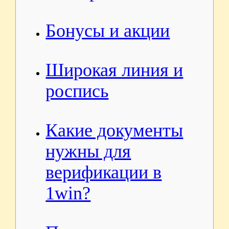
Бонусы и акции
Широкая линия и
роспись
Какие документы
нужны для
верификации в
1win?