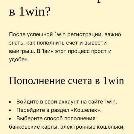
в 1win?
После успешной 1win регистрации, важно
знать, как пополнить счет и вывести
выигрыш. В 1вин этот процесс прост и
удобен.
Пополнение счета в 1win
Войдите в свой аккаунт на сайте 1win.
Перейдите в раздел «Кошелек».
Выберите способ пополнения:
банковские карты, электронные кошельки,