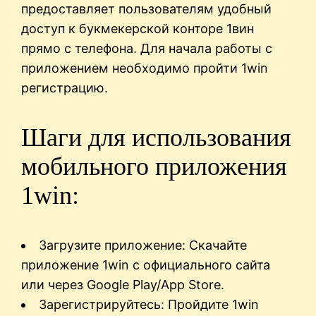
предоставляет пользователям удобный
доступ к букмекерской конторе 1вин
прямо с телефона. Для начала работы с
приложением необходимо пройти 1win
регистрацию.
Шаги для использования
мобильного приложения
1win:
Загрузите приложение: Скачайте
приложение 1win с официального сайта
или через Google Play/App Store.
Зарегистрируйтесь: Пройдите 1win