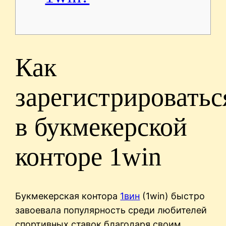
Как
зарегистрироватьс
в букмекерской
конторе 1win
Букмекерская контора
1вин
(1win) быстро
завоевала популярность среди любителей
спортивных ставок благодаря своим