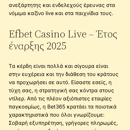
ανεξάρτητης και ενδελεχούς έρευνας στα
νόμιμα καζίνο live και στα παιχνίδια τους.
Efbet Casino Live – Έτος
έναρξης 2025
Τα κέρδη είναι πολλά και σίγουρα είναι
στην ευχέρεια και την διάθεση του κράτους
να προχωρήσει σε αυτό. Είσαστε εσείς, η
τύχη σας, η στρατηγική σας κόντρα στους
ντίλερ. Από τις πλέον αξιόπιστες εταιρίες
παγκοσμίως, η Bet365 κρατάει τα ποιοτικά
χαρακτηριστικά που όλοι γνωρίζουμε:
Σοβαρή εξυπηρέτηση, γρήγορες πληρωμές,