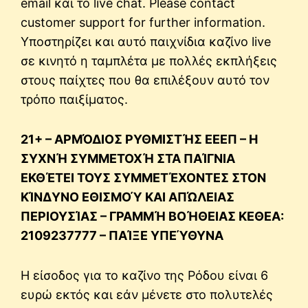
email και το live chat. Please contact
customer support for further information.
Υποστηρίζει και αυτό παιχνίδια καζίνο live
σε κινητό η ταμπλέτα με πολλές εκπλήξεις
στους παίχτες που θα επιλέξουν αυτό τον
τρόπο παιξίματος.
21+ – ΑΡΜΌΔΙΟΣ ΡΥΘΜΙΣΤΉΣ ΕΕΕΠ – Η
ΣΥΧΝΉ ΣΥΜΜΕΤΟΧΉ ΣΤΑ ΠΑΊΓΝΙΑ
ΕΚΘΈΤΕΙ ΤΟΥΣ ΣΥΜΜΕΤΈΧΟΝΤΕΣ ΣΤΟΝ
ΚΊΝΔΥΝΟ ΕΘΙΣΜΟΎ ΚΑΙ ΑΠΏΛΕΙΑΣ
ΠΕΡΙΟΥΣΊΑΣ – ΓΡΑΜΜΉ ΒΟΉΘΕΙΑΣ ΚΕΘΕΑ:
2109237777 – ΠΑΊΞΕ ΥΠΕΎΘΥΝΑ
Η είσοδος για το καζίνο της Ρόδου είναι 6
ευρώ εκτός και εάν μένετε στο πολυτελές