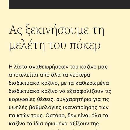
Ας ξεκινήσουμε τη
μελέτη του πόκερ
Η λίστα αναθεωρήσεων του καζίνο μας
αποτελείται από όλα τα νεότερα
διαδικτυακά καζίνο, με τα καθιερωμένα
διαδικτυακά καζίνο να εξασφαλίζουν τις
κορυφαίες θέσεις, συγχαρητήρια για τις
υψηλές βαθμολογίες ικανοποίησης των
παικτών τους. Ωστόσο, δεν είναι όλα τα
καζίνο τα ίδια ορισμένα αξίζουν της