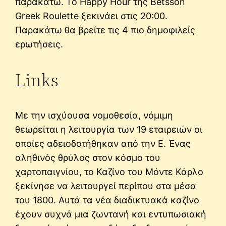
παρακάτω. Το Happy Hour της Betsson
Greek Roulette ξεκινάει στις 20:00.
Παρακάτω θα βρείτε τις 4 πιο δημοφιλείς
ερωτήσεις.
Links
Με την ισχύουσα νομοθεσία, νόμιμη
θεωρείται η λειτουργία των 19 εταιρειών οι
οποίες αδειοδοτήθηκαν από την Ε. Ένας
αληθινός θρύλος στον κόσμο του
χαρτοπαιγνίου, το Καζίνο του Μόντε Κάρλο
ξεκίνησε να λειτουργεί περίπου στα μέσα
του 1800. Αυτά τα νέα διαδικτυακά καζίνο
έχουν συχνά μια ζωντανή και εντυπωσιακή