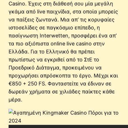
Casino. Έχεις στη διάθεσή σου μία μεγάλη
γκάμα από live παιχνίδια, στα οποία μπορείς
να παίξεις ζωντανά. Μια απ’ τις κορυφαίες
ιστοσελίδες σε παγκόσμιο επίπεδο, η
πασίγνωστη Interwetten, προσφέρει ένα απ’
τα πιο αξιόπιστα online live casino στην
Ελλάδα. Για το Ελληνικό θα πρέπει
πρωτίστως να εγκριθεί από το ΣτΕ το
Προεδρικό Διάταγμα, προκειμένου να
προχωρήσει απρόσκοπτα το έργο. Μέχρι και
€850 + 250 FS. Φανταστείτε να έδιναν σε
δωρεάν χρήματα σε χιλιάδες παίκτες κάθε
μέρα.