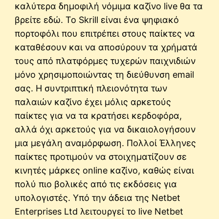
καλύτερα δημοφιλή νόμιμα καζίνο live θα τα
βρείτε εδώ. Το Skrill είναι ένα ψηφιακό
πορτοφόλι που επιτρέπει στους παίκτες να
καταθέσουν και να αποσύρουν τα χρήματά
τους από πλατφόρμες τυχερών παιχνιδιών
μόνο χρησιμοποιώντας τη διεύθυνση email
σας. Η συντριπτική πλειονότητα των
παλαιών καζίνο έχει μόλις αρκετούς
παίκτες για να τα κρατήσει κερδοφόρα,
αλλά όχι αρκετούς για να δικαιολογήσουν
μια μεγάλη αναμόρφωση. Πολλοί Έλληνες
παίκτες προτιμούν να στοιχηματίζουν σε
κινητές μάρκες online καζίνο, καθώς είναι
πολύ πιο βολικές από τις εκδόσεις για
υπολογιστές. Yπό την άδεια της Netbet
Enterprises Ltd λειτουργεί το live Netbet