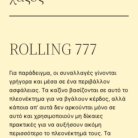
ROLLING 777
Για παράδειγμα, οι συναλλαγές γίνονται
γρήγορα και μέσα σε ένα περιβάλλον
ασφάλειας. Τα καζίνο βασίζονται σε αυτό το
πλεονέκτημα για να βγάλουν κέρδος, αλλά
κάποια απ’ αυτά δεν αρκούνται μόνο σε
αυτό και χρησιμοποιούν μη δίκαιες
πρακτικές για να αυξήσουν ακόμη
περισσότερο το πλεονέκτημά τους. Τα