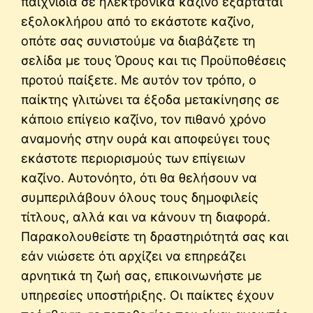
παιχνίδια σε ηλεκτρονικά καζίνο εξαρτάται
εξολοκλήρου από το εκάστοτε καζίνο,
οπότε σας συνιστούμε να διαβάζετε τη
σελίδα με τους Όρους και τις Προϋποθέσεις
προτού παίξετε. Με αυτόν τον τρόπο, ο
παίκτης γλιτώνει τα έξοδα μετακίνησης σε
κάποιο επίγειο καζίνο, τον πιθανό χρόνο
αναμονής στην ουρά και αποφεύγει τους
εκάστοτε περιορισμούς των επίγειων
καζίνο. Αυτονόητο, ότι θα θελήσουν να
συμπεριλάβουν όλους τους δημοφιλείς
τίτλους, αλλά και να κάνουν τη διαφορά.
Παρακολουθείστε τη δραστηριότητά σας και
εάν νιώσετε ότι αρχίζει να επηρεάζει
αρνητικά τη ζωή σας, επικοινωνήστε με
υπηρεσίες υποστήριξης. Οι παίκτες έχουν