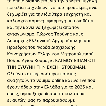
το οποίο διακρίνεται για την αρκετά μεγάλη
ποικιλία παιχνιδιών live που προσφέρει, ενώ
ξεχωρίζει για την ιδιαίτερα εύχρηστη και
καλοσχεδιασμένη εφαρμογή που διαθέτει
και την κάνει να ξεχωρίζει από τον
ανταγωνισμό. Γιώργος Τσούνης και ο
Δήμαρχος Ελληνικού Αργυρούπολης και
Πρόεδρος του Φορέα Διαχείρισης
Κοινοχρήστων Ελληνικού Μητροπολιτικού
Πόλου Αγίου Κοσμά, κ. KAI MOY EIΠΑΝ OTI
THN EYUYNH THN EXEI H STOIXIMAN.
Ολοένα και περισσότεροι παίκτες
αναζητούν τα νόμιμα online καζίνο live που
έχουν άδεια στην Ελλάδα για το 2025 και
εμείς, αφού ξεχωρίσαμε τα καλύτερα
εξ’αυτών, σας τα παρουσιάσουμε