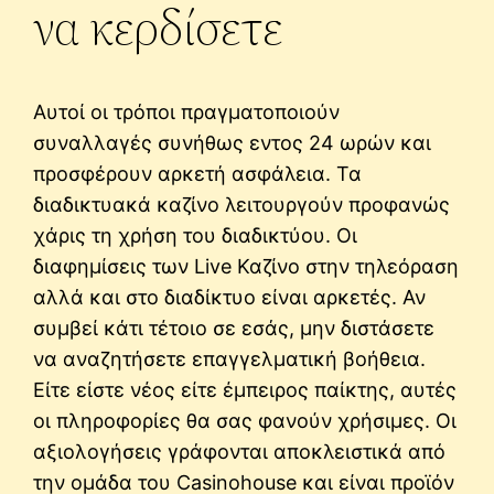
να κερδίσετε
Αυτοί οι τρόποι πραγματοποιούν
συναλλαγές συνήθως εντος 24 ωρών και
προσφέρουν αρκετή ασφάλεια. Τα
διαδικτυακά καζίνο λειτουργούν προφανώς
χάρις τη χρήση του διαδικτύου. Οι
διαφημίσεις των Live Καζίνο στην τηλεόραση
αλλά και στο διαδίκτυο είναι αρκετές. Αν
συμβεί κάτι τέτοιο σε εσάς, μην διστάσετε
να αναζητήσετε επαγγελματική βοήθεια.
Είτε είστε νέος είτε έμπειρος παίκτης, αυτές
οι πληροφορίες θα σας φανούν χρήσιμες. Οι
αξιολογήσεις γράφονται αποκλειστικά από
την ομάδα του Casinohouse και είναι προϊόν