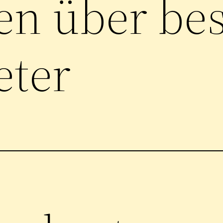
ten über be
eter