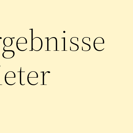
rgebnisse
eter