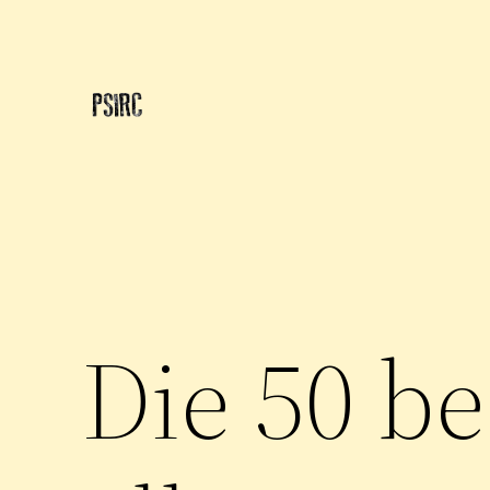
Saltar
al
contenido
Die 50 b