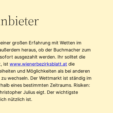
anbieter
 keiner großen Erfahrung mit Wetten im
e außerdem heraus, ob der Buchmacher zum
sofort ausgezahlt werden. Ihr solltet die
, ist
www.wienerbezirksblatt.at
die
iheiten und Möglichkeiten als bei anderen
el zu wechseln. Der Wettmarkt ist ständig im
halb eines bestimmten Zeitraums. Risiken:
ristopher Julius eigt. Der wichtigste
ch nützlich ist.