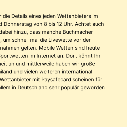
die Details eines jeden Wettanbieters im
d Donnerstag von 8 bis 12 Uhr. Achtet auch
t dabei hinzu, dass manche Buchmacher
, um schnell mal die Livewette vor der
snahmen gelten. Mobile Wetten sind heute
Sportwetten im Internet an. Dort könnt Ihr
heit an und mittlerweile haben wir große
and und vielen weiteren international
Wettanbieter mit Paysafecard scheinen für
allem in Deutschland sehr populär geworden