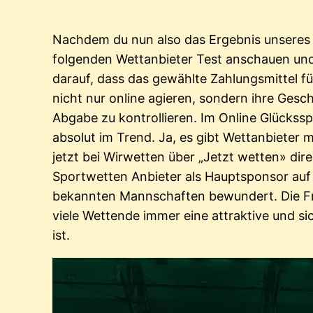
Nachdem du nun also das Ergebnis unseres g
folgenden Wettanbieter Test anschauen und 
darauf, dass das gewählte Zahlungsmittel 
nicht nur online agieren, sondern ihre Gesc
Abgabe zu kontrollieren. Im Online Glücks
absolut im Trend. Ja, es gibt Wettanbieter m
jetzt bei Wirwetten über „Jetzt wetten» dir
Sportwetten Anbieter als Hauptsponsor auf 
bekannten Mannschaften bewundert. Die Fre
viele Wettende immer eine attraktive und s
ist.