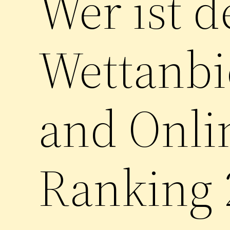
Wer ist d
Wettanbi
and Onli
Ranking 