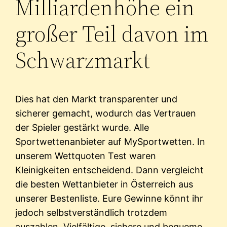
Milliardenhöhe ein
großer Teil davon im
Schwarzmarkt
Dies hat den Markt transparenter und
sicherer gemacht, wodurch das Vertrauen
der Spieler gestärkt wurde. Alle
Sportwettenanbieter auf MySportwetten. In
unserem Wettquoten Test waren
Kleinigkeiten entscheidend. Dann vergleicht
die besten Wettanbieter in Österreich aus
unserer Bestenliste. Eure Gewinne könnt ihr
jedoch selbstverständlich trotzdem
auszahlen. Vielfältige, sichere und bequeme