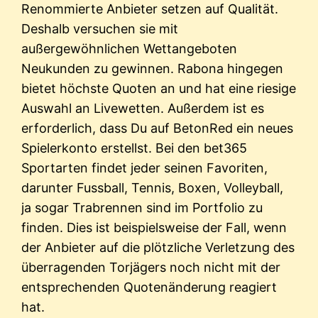
Renommierte Anbieter setzen auf Qualität.
Deshalb versuchen sie mit
außergewöhnlichen Wettangeboten
Neukunden zu gewinnen. Rabona hingegen
bietet höchste Quoten an und hat eine riesige
Auswahl an Livewetten. Außerdem ist es
erforderlich, dass Du auf BetonRed ein neues
Spielerkonto erstellst. Bei den bet365
Sportarten findet jeder seinen Favoriten,
darunter Fussball, Tennis, Boxen, Volleyball,
ja sogar Trabrennen sind im Portfolio zu
finden. Dies ist beispielsweise der Fall, wenn
der Anbieter auf die plötzliche Verletzung des
überragenden Torjägers noch nicht mit der
entsprechenden Quotenänderung reagiert
hat.