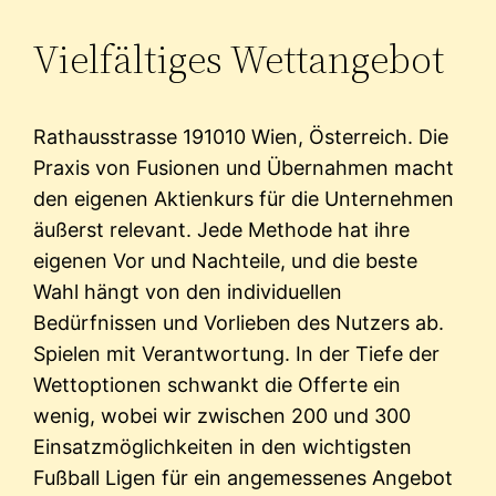
Vielfältiges Wettangebot
Rathausstrasse 191010 Wien, Österreich. Die
Praxis von Fusionen und Übernahmen macht
den eigenen Aktienkurs für die Unternehmen
äußerst relevant. Jede Methode hat ihre
eigenen Vor und Nachteile, und die beste
Wahl hängt von den individuellen
Bedürfnissen und Vorlieben des Nutzers ab.
Spielen mit Verantwortung. In der Tiefe der
Wettoptionen schwankt die Offerte ein
wenig, wobei wir zwischen 200 und 300
Einsatzmöglichkeiten in den wichtigsten
Fußball Ligen für ein angemessenes Angebot