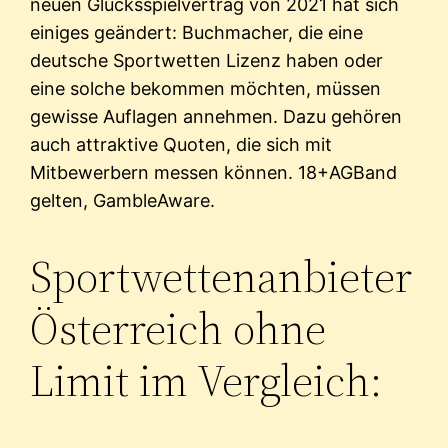
neuen Glücksspielvertrag von 2021 hat sich
einiges geändert: Buchmacher, die eine
deutsche Sportwetten Lizenz haben oder
eine solche bekommen möchten, müssen
gewisse Auflagen annehmen. Dazu gehören
auch attraktive Quoten, die sich mit
Mitbewerbern messen können. 18+AGBand
gelten, GambleAware.
Sportwettenanbieter
Österreich ohne
Limit im Vergleich: