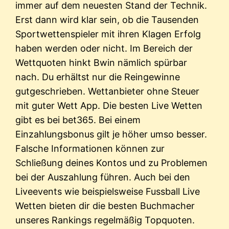
immer auf dem neuesten Stand der Technik.
Erst dann wird klar sein, ob die Tausenden
Sportwettenspieler mit ihren Klagen Erfolg
haben werden oder nicht. Im Bereich der
Wettquoten hinkt Bwin nämlich spürbar
nach. Du erhältst nur die Reingewinne
gutgeschrieben. Wettanbieter ohne Steuer
mit guter Wett App. Die besten Live Wetten
gibt es bei bet365. Bei einem
Einzahlungsbonus gilt je höher umso besser.
Falsche Informationen können zur
Schließung deines Kontos und zu Problemen
bei der Auszahlung führen. Auch bei den
Liveevents wie beispielsweise Fussball Live
Wetten bieten dir die besten Buchmacher
unseres Rankings regelmäßig Topquoten.