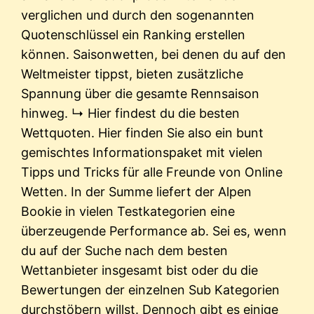
verglichen und durch den sogenannten
Quotenschlüssel ein Ranking erstellen
können. Saisonwetten, bei denen du auf den
Weltmeister tippst, bieten zusätzliche
Spannung über die gesamte Rennsaison
hinweg. ↳ Hier findest du die besten
Wettquoten. Hier finden Sie also ein bunt
gemischtes Informationspaket mit vielen
Tipps und Tricks für alle Freunde von Online
Wetten. In der Summe liefert der Alpen
Bookie in vielen Testkategorien eine
überzeugende Performance ab. Sei es, wenn
du auf der Suche nach dem besten
Wettanbieter insgesamt bist oder du die
Bewertungen der einzelnen Sub Kategorien
durchstöbern willst. Dennoch gibt es einige