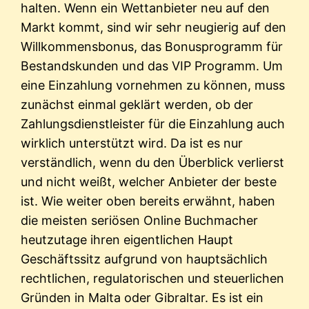
halten. Wenn ein Wettanbieter neu auf den
Markt kommt, sind wir sehr neugierig auf den
Willkommensbonus, das Bonusprogramm für
Bestandskunden und das VIP Programm. Um
eine Einzahlung vornehmen zu können, muss
zunächst einmal geklärt werden, ob der
Zahlungsdienstleister für die Einzahlung auch
wirklich unterstützt wird. Da ist es nur
verständlich, wenn du den Überblick verlierst
und nicht weißt, welcher Anbieter der beste
ist. Wie weiter oben bereits erwähnt, haben
die meisten seriösen Online Buchmacher
heutzutage ihren eigentlichen Haupt
Geschäftssitz aufgrund von hauptsächlich
rechtlichen, regulatorischen und steuerlichen
Gründen in Malta oder Gibraltar. Es ist ein