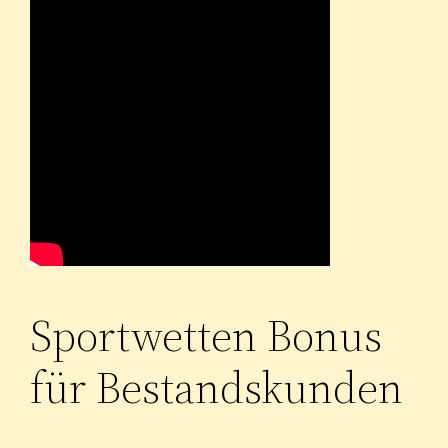
Sportwetten Bonus
für Bestandskunden