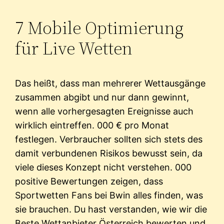
7 Mobile Optimierung
für Live Wetten
Das heißt, dass man mehrerer Wettausgänge
zusammen abgibt und nur dann gewinnt,
wenn alle vorhergesagten Ereignisse auch
wirklich eintreffen. 000 € pro Monat
festlegen. Verbraucher sollten sich stets des
damit verbundenen Risikos bewusst sein, da
viele dieses Konzept nicht verstehen. 000
positive Bewertungen zeigen, dass
Sportwetten Fans bei Bwin alles finden, was
sie brauchen. Du hast verstanden, wie wir die
Beste Wettanbieter Österreich bewerten und