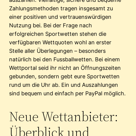
Zahlungsmethoden tragen insgesamt zu
einer positiven und vertrauenswürdigen
Nutzung bei. Bei der Frage nach
erfolgreichen Sportwetten stehen die
verfügbaren Wettquoten wohl an erster
Stelle aller Überlegungen – besonders
natürlich bei den Fussballwetten. Bei einem
Wettportal seid ihr nicht an Öffnungszeiten
gebunden, sondern gebt eure Sportwetten
rund um die Uhr ab. Ein und Auszahlungen
sind bequem und einfach per PayPal möglich.
Neue Wettanbieter:
Überblick und