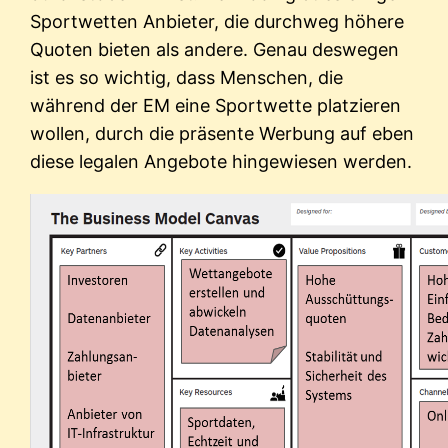
Sportwetten Anbieter, die durchweg höhere
Quoten bieten als andere. Genau deswegen
ist es so wichtig, dass Menschen, die
während der EM eine Sportwette platzieren
wollen, durch die präsente Werbung auf eben
diese legalen Angebote hingewiesen werden.