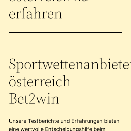
erfahren
Sportwettenanbiete
österreich
Bet2win
Unsere Testberichte und Erfahrungen bieten
eine wertvolle Entscheidungshilfe beim