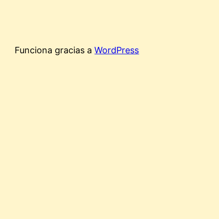
Funciona gracias a
WordPress