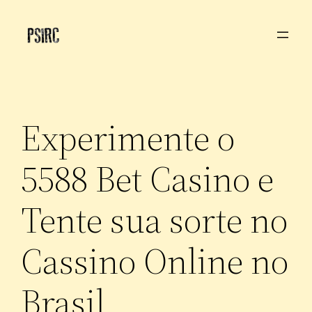
Saltar
al
contenido
Experimente o
5588 Bet Casino e
Tente sua sorte no
Cassino Online no
Brasil