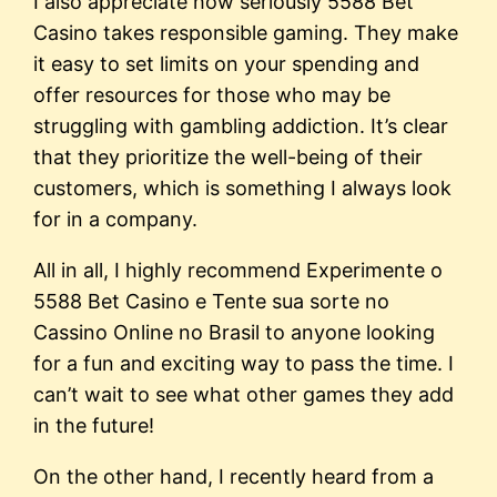
I also appreciate how seriously 5588 Bet
Casino takes responsible gaming. They make
it easy to set limits on your spending and
offer resources for those who may be
struggling with gambling addiction. It’s clear
that they prioritize the well-being of their
customers, which is something I always look
for in a company.
All in all, I highly recommend Experimente o
5588 Bet Casino e Tente sua sorte no
Cassino Online no Brasil to anyone looking
for a fun and exciting way to pass the time. I
can’t wait to see what other games they add
in the future!
On the other hand, I recently heard from a