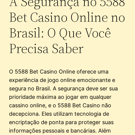
A Segurança no 5588
Bet Casino Online no
Brasil: O Que Você
Precisa Saber
O 5588 Bet Casino Online oferece uma
experiência de jogo online emocionante e
segura no Brasil. A segurança deve ser sua
prioridade máxima ao jogar em qualquer
cassino online, e o 5588 Bet Casino não
decepciona. Eles utilizam tecnologia de
encriptação de ponta para proteger suas
informações pessoais e bancárias. Além