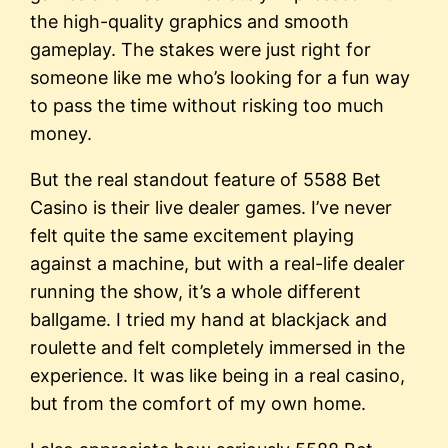
the high-quality graphics and smooth
gameplay. The stakes were just right for
someone like me who’s looking for a fun way
to pass the time without risking too much
money.
But the real standout feature of 5588 Bet
Casino is their live dealer games. I’ve never
felt quite the same excitement playing
against a machine, but with a real-life dealer
running the show, it’s a whole different
ballgame. I tried my hand at blackjack and
roulette and felt completely immersed in the
experience. It was like being in a real casino,
but from the comfort of my own home.