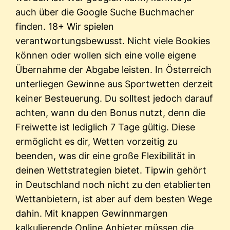
auch über die Google Suche Buchmacher
finden. 18+ Wir spielen
verantwortungsbewusst. Nicht viele Bookies
können oder wollen sich eine volle eigene
Übernahme der Abgabe leisten. In Österreich
unterliegen Gewinne aus Sportwetten derzeit
keiner Besteuerung. Du solltest jedoch darauf
achten, wann du den Bonus nutzt, denn die
Freiwette ist lediglich 7 Tage gültig. Diese
ermöglicht es dir, Wetten vorzeitig zu
beenden, was dir eine große Flexibilität in
deinen Wettstrategien bietet. Tipwin gehört
in Deutschland noch nicht zu den etablierten
Wettanbietern, ist aber auf dem besten Wege
dahin. Mit knappen Gewinnmargen
kalkulierende Online Anbieter müssen die