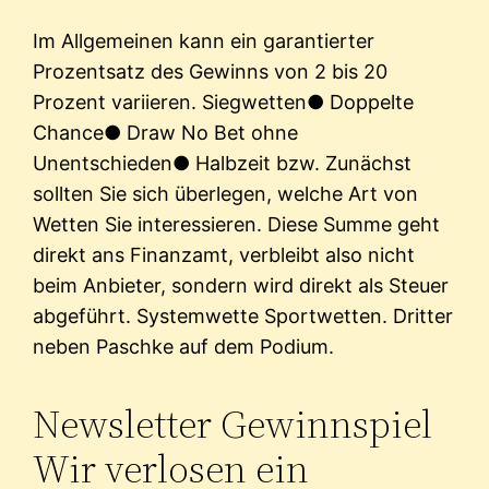
Im Allgemeinen kann ein garantierter
Prozentsatz des Gewinns von 2 bis 20
Prozent variieren. Siegwetten● Doppelte
Chance● Draw No Bet ohne
Unentschieden● Halbzeit bzw. Zunächst
sollten Sie sich überlegen, welche Art von
Wetten Sie interessieren. Diese Summe geht
direkt ans Finanzamt, verbleibt also nicht
beim Anbieter, sondern wird direkt als Steuer
abgeführt. Systemwette Sportwetten. Dritter
neben Paschke auf dem Podium.
Newsletter Gewinnspiel
Wir verlosen ein