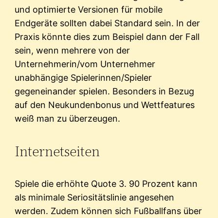
und optimierte Versionen für mobile
Endgeräte sollten dabei Standard sein. In der
Praxis könnte dies zum Beispiel dann der Fall
sein, wenn mehrere von der
Unternehmerin/vom Unternehmer
unabhängige Spielerinnen/Spieler
gegeneinander spielen. Besonders in Bezug
auf den Neukundenbonus und Wettfeatures
weiß man zu überzeugen.
Internetseiten
Spiele die erhöhte Quote 3. 90 Prozent kann
als minimale Seriositätslinie angesehen
werden. Zudem können sich Fußballfans über