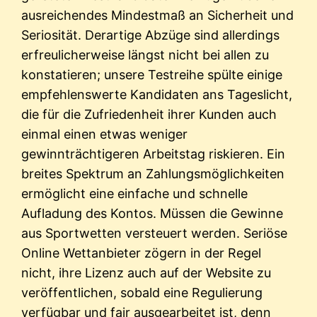
ausreichendes Mindestmaß an Sicherheit und
Seriosität. Derartige Abzüge sind allerdings
erfreulicherweise längst nicht bei allen zu
konstatieren; unsere Testreihe spülte einige
empfehlenswerte Kandidaten ans Tageslicht,
die für die Zufriedenheit ihrer Kunden auch
einmal einen etwas weniger
gewinnträchtigeren Arbeitstag riskieren. Ein
breites Spektrum an Zahlungsmöglichkeiten
ermöglicht eine einfache und schnelle
Aufladung des Kontos. Müssen die Gewinne
aus Sportwetten versteuert werden. Seriöse
Online Wettanbieter zögern in der Regel
nicht, ihre Lizenz auch auf der Website zu
veröffentlichen, sobald eine Regulierung
verfügbar und fair ausgearbeitet ist, denn