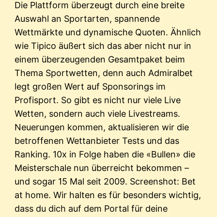
Die Plattform überzeugt durch eine breite
Auswahl an Sportarten, spannende
Wettmärkte und dynamische Quoten. Ähnlich
wie Tipico äußert sich das aber nicht nur in
einem überzeugenden Gesamtpaket beim
Thema Sportwetten, denn auch Admiralbet
legt großen Wert auf Sponsorings im
Profisport. So gibt es nicht nur viele Live
Wetten, sondern auch viele Livestreams.
Neuerungen kommen, aktualisieren wir die
betroffenen Wettanbieter Tests und das
Ranking. 10x in Folge haben die «Bullen» die
Meisterschale nun überreicht bekommen –
und sogar 15 Mal seit 2009. Screenshot: Bet
at home. Wir halten es für besonders wichtig,
dass du dich auf dem Portal für deine