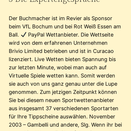
Der Buchmacher ist im Revier als Sponsor
beim VfL Bochum und bei Rot Weiß Essen am
Ball.
PayPal Wettanbieter. Die Wettseite
wird von dem erfahrenen Unternehmen
Brivio Limited betrieben und ist in Curacao
lizenziert. Live Wetten bieten Spannung bis
zur letzten Minute, wobei man auch auf
Virtuelle Spiele wetten kann. Somit werden
sie auch von uns ganz genau unter die Lupe
genommen. Zum jetzigen Zeitpunkt können
Sie bei diesem neuen Sportwettenanbieter
aus insgesamt 37 verschiedenen Sportarten
für Ihre Tippscheine auswählen. November
2003 – Gambelli und andere, Slg. Wenn ihr bei