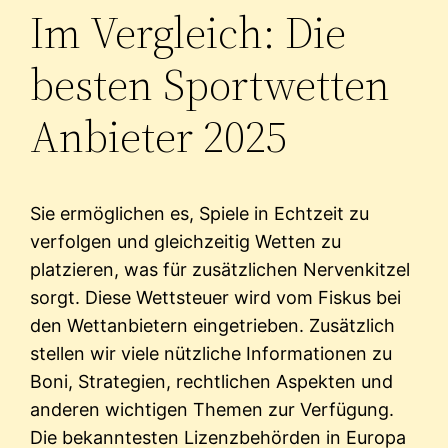
Im Vergleich: Die
besten Sportwetten
Anbieter 2025
Sie ermöglichen es, Spiele in Echtzeit zu
verfolgen und gleichzeitig Wetten zu
platzieren, was für zusätzlichen Nervenkitzel
sorgt. Diese Wettsteuer wird vom Fiskus bei
den Wettanbietern eingetrieben. Zusätzlich
stellen wir viele nützliche Informationen zu
Boni, Strategien, rechtlichen Aspekten und
anderen wichtigen Themen zur Verfügung.
Die bekanntesten Lizenzbehörden in Europa