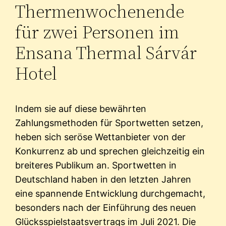
Thermenwochenende
für zwei Personen im
Ensana Thermal Sárvár
Hotel
Indem sie auf diese bewährten
Zahlungsmethoden für Sportwetten setzen,
heben sich seröse Wettanbieter von der
Konkurrenz ab und sprechen gleichzeitig ein
breiteres Publikum an. Sportwetten in
Deutschland haben in den letzten Jahren
eine spannende Entwicklung durchgemacht,
besonders nach der Einführung des neuen
Glücksspielstaatsvertrags im Juli 2021. Die