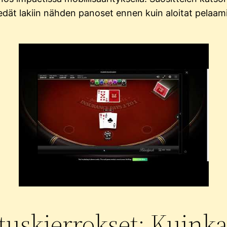
 tiedät lakiin nähden panoset ennen kuin aloitat pelaa
ituskierrokset: Kuink