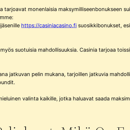
tka tarjoavat monenlaisia maksymilliseenbonukseen sui
namme:
jäsenille
https://casiniacasino.fi
suosikkibonukset, es
n myös suotuisia mahdollisuuksia. Casinia tarjoaa tois
a jatkuvan pelin mukana, tarjoillen jatkuvia mahdolli
oundit.
n mieluinen valinta kaikille, jotka haluavat saada mak