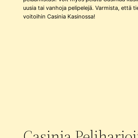
uusia tai vanhoja pelipelejä. Varmista, että
voitoihin Casinia Kasinossa!
Casinia Peliharjo