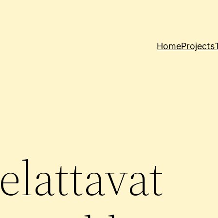
Home
Projects
elattavat