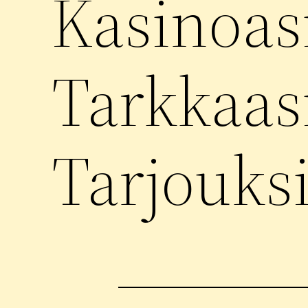
Kasinoas
Tarkkaa
Tarjouks