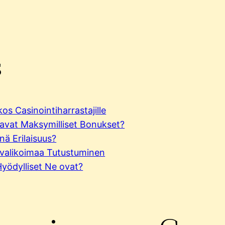
s
os Casinointiharrastajille
joavat Maksymilliset Bonukset?
nä Erilaisuus?
avalikoimaa Tutustuminen
Hyödylliset Ne ovat?