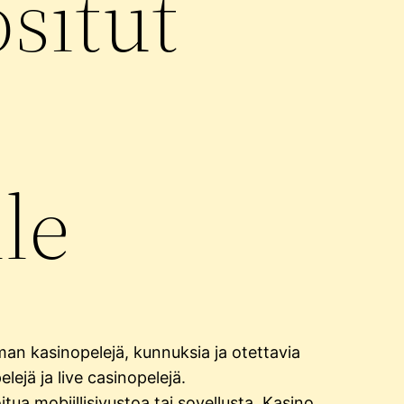
situt
lle
iman kasinopelejä, kunnuksia ja otettavia
lejä ja live casinopelejä.
tua mobiillisivustoa tai sovellusta. Kasino