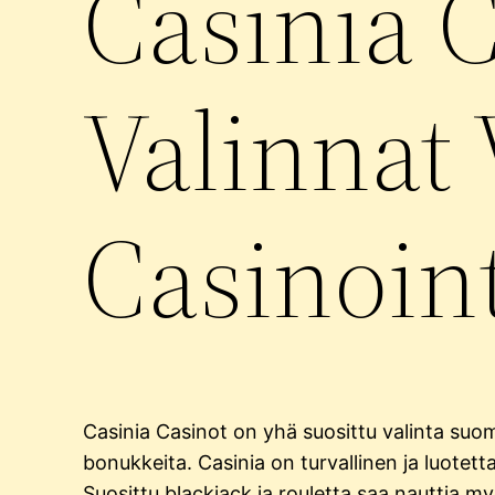
Casinia C
Valinnat
Casinoint
Casinia Casinot on yhä suosittu valinta suoma
bonukkeita. Casinia on turvallinen ja luotetta
Suosittu blackjack ja rouletta saa nauttia my