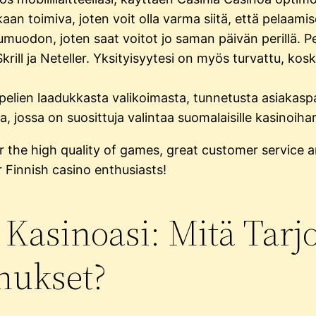
n toimiva, joten voit olla varma siitä, että pelaamise
umuodon, joten saat voitot jo saman päivän perillä. 
rill ja Neteller. Yksityisyytesi on myös turvattu, kos
pelien laadukkasta valikoimasta, tunnetusta asiakaspal
jossa on suosittuja valintaa suomalaisille kasinoiharr
 the high quality of games, great customer service a
r Finnish casino enthusiasts!
t Kasinoasi: Mitä Tarj
nukset?