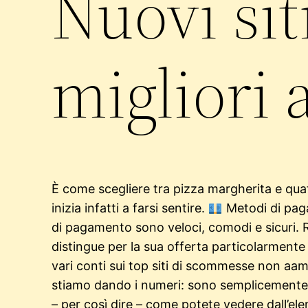
Nuovi sit
migliori 
È come scegliere tra pizza margherita e quat
inizia infatti a farsi sentire.
Metodi di paga
di pagamento sono veloci, comodi e sicuri.
distingue per la sua offerta particolarmente
vari conti sui top siti di scommesse non aams
stiamo dando i numeri: sono semplicemente al
– per così dire – come potete vedere dall’e