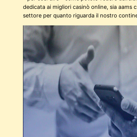
dedicata ai migliori casinò online, sia aam
settore per quanto riguarda il nostro contin