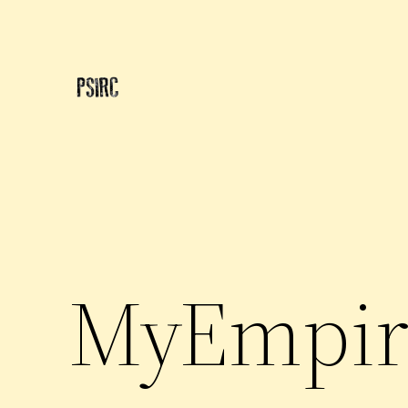
Saltar
al
contenido
MyEmpir