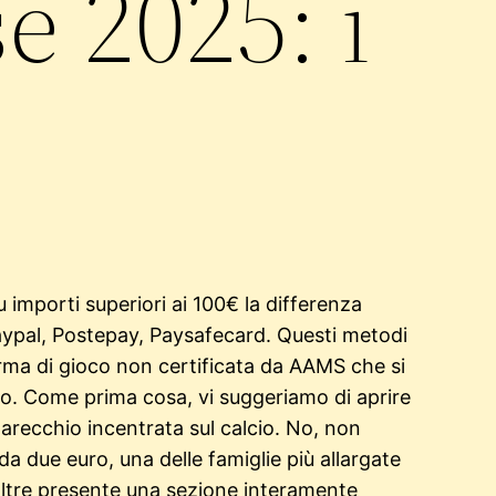
e 2025: i
 importi superiori ai 100€ la differenza
Paypal, Postepay, Paysafecard. Questi metodi
ma di gioco non certificata da AAMS che si
to. Come prima cosa, vi suggeriamo di aprire
parecchio incentrata sul calcio. No, non
a due euro, una delle famiglie più allargate
noltre presente una sezione interamente