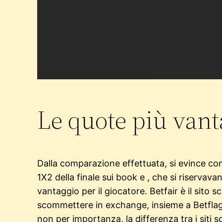
Le quote più van
Dalla comparazione effettuata, si evince c
1X2 della finale sui book e , che si riservav
vantaggio per il giocatore. Betfair è il sito s
scommettere in exchange, insieme a Betflag. 
non per importanza, la differenza tra i siti