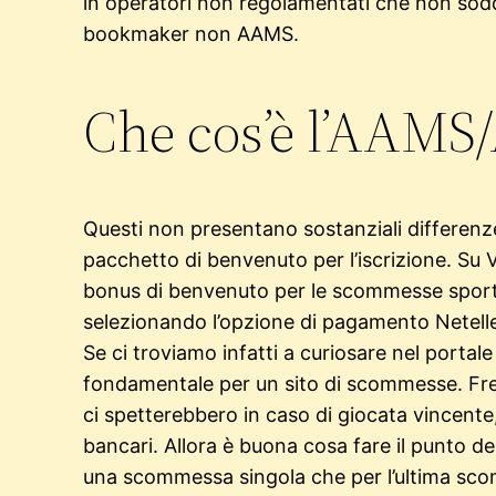
in operatori non regolamentati che non soddi
bookmaker non AAMS.
Che cos’è l’AAM
Questi non presentano sostanziali differenze i
pacchetto di benvenuto per l’iscrizione. Su 
bonus di benvenuto per le scommesse sportiv
selezionando l’opzione di pagamento Netelle
Se ci troviamo infatti a curiosare nel portale
fondamentale per un sito di scommesse. Freq
ci spetterebbero in caso di giocata vincente,
bancari. Allora è buona cosa fare il punto de
una scommessa singola che per l’ultima scomm