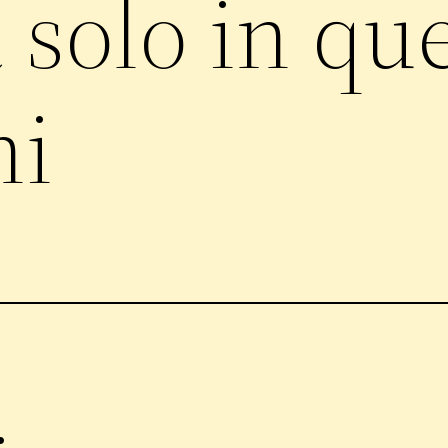
solo in qu
ni