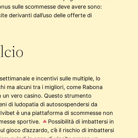
on bonus sulle scommesse deve avere sono:
 derivanti dall’uso delle offerte di
lcio
ttimanale e incentivi sulle multiple, lo
i ma alcuni tra i migliori, come Rabona
 in un vero casino. Questo strumento
ni di ludopatia di autosospendersi da
. Ivibet è una piattaforma di scommesse non
mmesse sportive.
Possibilità di imbattersi in
 gioco d’azzardo, c’è il rischio di imbattersi