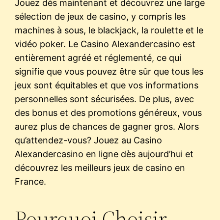
Jouez dès maintenant et découvrez une large
sélection de jeux de casino, y compris les
machines à sous, le blackjack, la roulette et le
vidéo poker. Le Casino Alexandercasino est
entièrement agréé et réglementé, ce qui
signifie que vous pouvez être sûr que tous les
jeux sont équitables et que vos informations
personnelles sont sécurisées. De plus, avec
des bonus et des promotions généreux, vous
aurez plus de chances de gagner gros. Alors
qu’attendez-vous? Jouez au Casino
Alexandercasino en ligne dès aujourd’hui et
découvrez les meilleurs jeux de casino en
France.
Pourquoi Choisir