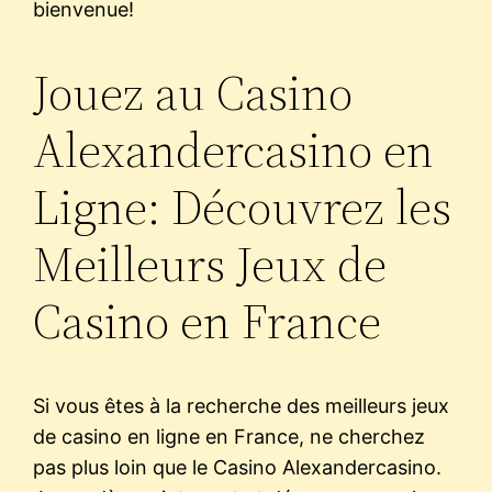
bienvenue!
Jouez au Casino
Alexandercasino en
Ligne: Découvrez les
Meilleurs Jeux de
Casino en France
Si vous êtes à la recherche des meilleurs jeux
de casino en ligne en France, ne cherchez
pas plus loin que le Casino Alexandercasino.