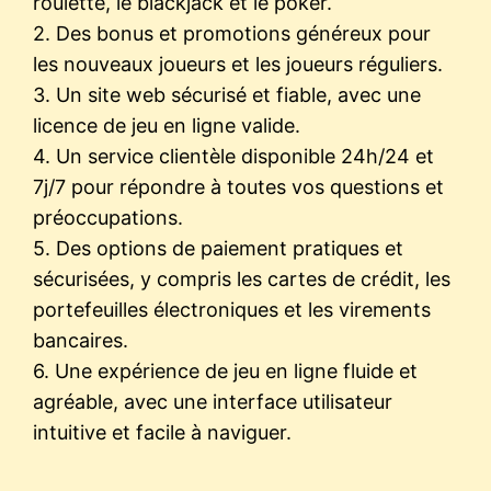
roulette, le blackjack et le poker.
2. Des bonus et promotions généreux pour
les nouveaux joueurs et les joueurs réguliers.
3. Un site web sécurisé et fiable, avec une
licence de jeu en ligne valide.
4. Un service clientèle disponible 24h/24 et
7j/7 pour répondre à toutes vos questions et
préoccupations.
5. Des options de paiement pratiques et
sécurisées, y compris les cartes de crédit, les
portefeuilles électroniques et les virements
bancaires.
6. Une expérience de jeu en ligne fluide et
agréable, avec une interface utilisateur
intuitive et facile à naviguer.