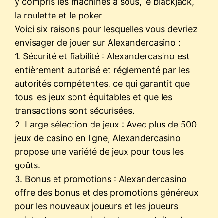
y compris les machines à sous, le blackjack,
la roulette et le poker.
Voici six raisons pour lesquelles vous devriez
envisager de jouer sur Alexandercasino :
1. Sécurité et fiabilité : Alexandercasino est
entièrement autorisé et réglementé par les
autorités compétentes, ce qui garantit que
tous les jeux sont équitables et que les
transactions sont sécurisées.
2. Large sélection de jeux : Avec plus de 500
jeux de casino en ligne, Alexandercasino
propose une variété de jeux pour tous les
goûts.
3. Bonus et promotions : Alexandercasino
offre des bonus et des promotions généreux
pour les nouveaux joueurs et les joueurs