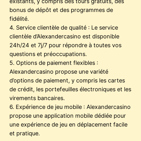
existants, y compris des tours gratuits, des
bonus de dépôt et des programmes de
fidélité.
4. Service clientèle de qualité : Le service
clientèle d’Alexandercasino est disponible
24h/24 et 7j/7 pour répondre à toutes vos
questions et préoccupations.
5. Options de paiement flexibles :
Alexandercasino propose une variété
d’options de paiement, y compris les cartes
de crédit, les portefeuilles électroniques et les
virements bancaires.
6. Expérience de jeu mobile : Alexandercasino
propose une application mobile dédiée pour
une expérience de jeu en déplacement facile
et pratique.