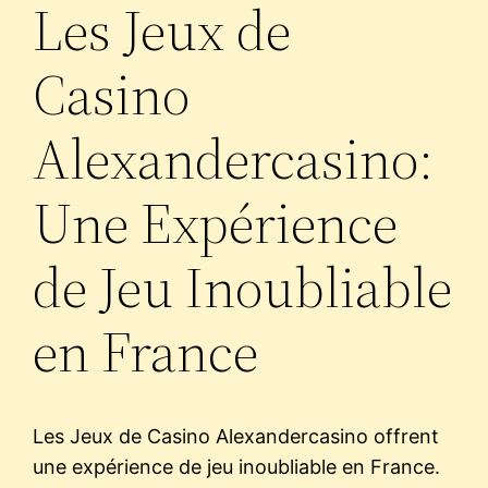
Les Jeux de
Casino
Alexandercasino:
Une Expérience
de Jeu Inoubliable
en France
Les Jeux de Casino Alexandercasino offrent
une expérience de jeu inoubliable en France.