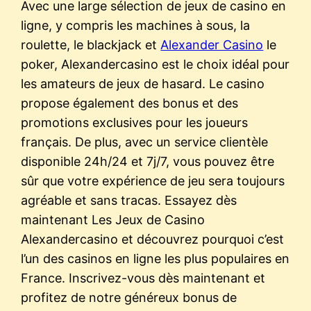
Avec une large sélection de jeux de casino en
ligne, y compris les machines à sous, la
roulette, le blackjack et
Alexander Casino
le
poker, Alexandercasino est le choix idéal pour
les amateurs de jeux de hasard. Le casino
propose également des bonus et des
promotions exclusives pour les joueurs
français. De plus, avec un service clientèle
disponible 24h/24 et 7j/7, vous pouvez être
sûr que votre expérience de jeu sera toujours
agréable et sans tracas. Essayez dès
maintenant Les Jeux de Casino
Alexandercasino et découvrez pourquoi c’est
l’un des casinos en ligne les plus populaires en
France. Inscrivez-vous dès maintenant et
profitez de notre généreux bonus de