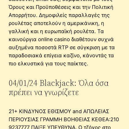
Όρους και Προϋποθέσεις και την Πολιτική
Απορρήτου. Δημοφιλείς παραλλαγές της
ρουλέτας αποτελούν η αμερικάνικη, η
γαλλική και η ευρωπαϊκή ρουλέτα. Τα
καινούργια online casino διαθέτουν συχνά
αυξημένα ποσοστά RTP σε σύγκριση με τα
παραδοσιακά επίγεια καζίνο, κάνοντάς τα
πιο ελκυστικά για τους παίκτες.
04/01/24 Blackjack: Όλα όσα
πρέπει να γνωρίζετε
21+ ΚΙΝΔΥΝΟΣ ΕΘΙΣΜΟΥ and ΑΠΩΛΕΙΑΣ
ΠΕΡΙΟΥΣΙΑΣ ΓΡΑΜΜΗ ΒΟΗΘΕΙΑΣ ΚΕΘΕΑ:210
9237777 ΠΑΙΞΕ ΥΠΕΥΘΥΝΑ. Ο τζόγος στο