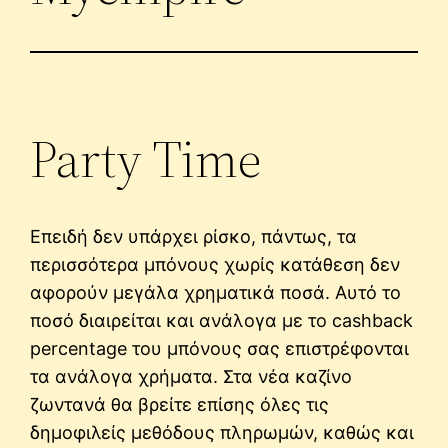
Party Time
Επειδή δεν υπάρχει ρίσκο, πάντως, τα
περισσότερα μπόνους χωρίς κατάθεση δεν
αφορούν μεγάλα χρηματικά ποσά. Αυτό το
ποσό διαιρείται και ανάλογα με το cashback
percentage του μπόνους σας επιστρέφονται
τα ανάλογα χρήματα. Στα νέα καζίνο
ζωντανά θα βρείτε επίσης όλες τις
δημοφιλείς μεθόδους πληρωμών, καθώς και