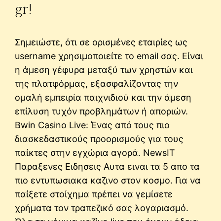
gr!
Σημειώστε, ότι σε ορισμένες εταιρίες ως
username χρησιμοποιείτε το email σας. Είναι
η άμεση γέφυρα μεταξύ των χρηστών και
της πλατφόρμας, εξασφαλίζοντας την
ομαλή εμπειρία παιχνιδιού και την άμεση
επίλυση τυχόν προβλημάτων ή αποριών.
Bwin Casino Live: Ένας από τους πιο
διασκεδαστικούς προορισμούς για τους
παίκτες στην εγχώρια αγορά. NewsIT
Παραξενες Ειδησεις Aυτα ειναι τα 5 απο τα
πιο εντυπωσιακα καζινο στον κοσμο. Για να
παίξετε στοίχημα πρέπει να γεμίσετε
χρήματα τον τραπεζικό σας λογαριασμό.