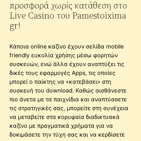
προσφορά χωρίς κατάθεση στο
Live Casino του Pamestoixima
gr!
Κάποια online καζίνο έχουν σελίδα mobile
friendly ευκολία χρήσης μέσω φορητών
συσκευών, ενώ άλλα έχουν αναπτύξει τις
δικές τους εφαρμογές Apps, τις οποίες
μπορεί ο παίκτης να «κατεβάσει» στη
συσκευή του download. Καθώς αισθάνεστε
πιο άνετα με τα παιχνίδια και αναπτύσσετε
τις στρατηγικές σας, μπορείτε στη συνέχεια
να μεταβείτε στα κορυφαία διαδικτυακά
καζίνο με πραγματικά χρήματα για να
δοκιμάσετε την τύχη σας και να κερδίσετε