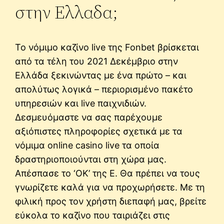
στην Ελλαδα;
Το νόμιμο καζίνο live της Fonbet βρίσκεται
από τα τέλη του 2021 Δεκέμβριο στην
Ελλάδα ξεκινώντας με ένα πρώτο – και
απολύτως λογικά – περιορισμένο πακέτο
υπηρεσιών και live παιχνιδιών.
Δεσμευόμαστε να σας παρέχουμε
αξιόπιστες πληροφορίες σχετικά με τα
νόμιμα online casino live τα οποία
δραστηριοποιούνται στη χώρα μας.
Απέσπασε το ‘ΟΚ’ της Ε. Θα πρέπει να τους
γνωρίζετε καλά για να προχωρήσετε. Με τη
φιλική προς τον χρήστη διεπαφή μας, βρείτε
εύκολα το καζίνο που ταιριάζει στις