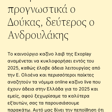
προγνωστικά ο
Δούκας, δεύτερος ο
Ανδρουλάκης
Το καινούργιο καζίνο λαιβ της Exoplay
αναμένεται να κυκλοφορήσει εντός του
2025, καθώς έλαβε άδεια λειτουργίας από
την Ε. Ολοένα και περισσότεροι παίκτες
αναζητούν τα νόμιμα online καζίνο live που
έχουν άδεια στην Ελλάδα για το 2025 και
εμείς, αφού ξεχωρίσαμε τα καλύτερα
εξ’αυτών, σας τα παρουσιάσουμε
παρακάτω. Αυτό μας δίνει την πεποίθηση ότι