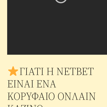
ΓΙΑΤΙ Η NETBET
EINAI ENA
ΚΟΡΥΦΑΙΟ ΟΝΛΑΙΝ