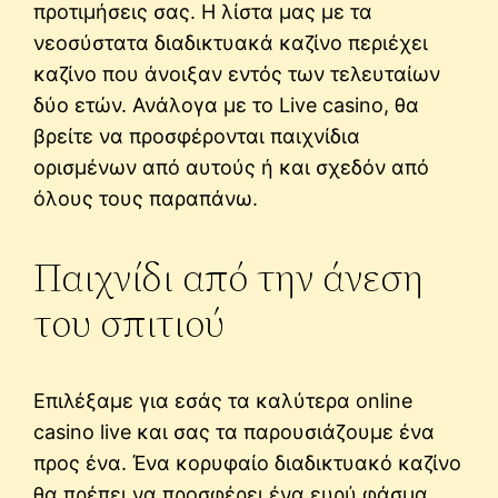
προτιμήσεις σας. Η λίστα μας με τα
νεοσύστατα διαδικτυακά καζίνο περιέχει
καζίνο που άνοιξαν εντός των τελευταίων
δύο ετών. Ανάλογα με το Live casino, θα
βρείτε να προσφέρονται παιχνίδια
ορισμένων από αυτούς ή και σχεδόν από
όλους τους παραπάνω.
Παιχνίδι από την άνεση
του σπιτιού
Επιλέξαμε για εσάς τα καλύτερα online
casino live και σας τα παρουσιάζουμε ένα
προς ένα. Ένα κορυφαίο διαδικτυακό καζίνο
θα πρέπει να προσφέρει ένα ευρύ φάσμα