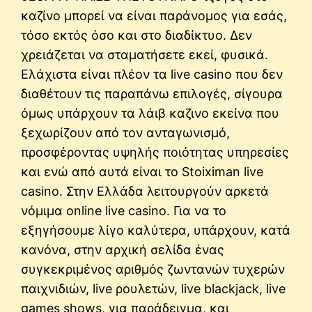
καζίνο μπορεί να είναι παράνομος για εσάς,
τόσο εκτός όσο και στο διαδίκτυο. Δεν
χρειάζεται να σταματήσετε εκεί, φυσικά.
Ελάχιστα είναι πλέον τα live casino που δεν
διαθέτουν τις παραπάνω επιλογές, σίγουρα
όμως υπάρχουν τα λάιβ καζινο εκείνα που
ξεχωρίζουν από τον ανταγωνισμό,
προσφέροντας υψηλής ποιότητας υπηρεσίες
και ενώ από αυτά είναι το Stoiximan live
casino. Στην Ελλάδα λειτουργούν αρκετά
νόμιμα online live casino. Για να το
εξηγήσουμε λίγο καλύτερα, υπάρχουν, κατά
κανόνα, στην αρχική σελίδα ένας
συγκεκριμένος αριθμός ζωντανών τυχερών
παιχνιδιών, live ρουλετών, live blackjack, live
games shows, για παράδειγμα, και