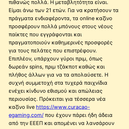
πιθανώς πολλά. Η μεταβλητότητα είναι.
Είμαι άνω των 21 ετών. Για να κρατήσουν τα
πράγματα ενδιαφέροντα, τα online καζίνο
προσφέρουν πολλά μπόνους στους νέους
παίκτες που εγγράφονται και
πραγματοποιούν καθημερινές προσφορές
για τους πελάτες που επιστρέφουν.
Επιπλέον, υπάρχουν γύροι πριμ, όπως
δωρεάν spins, πριμ τζάκποτ καθώς και
πλήθος άλλων για να τα απολαύσετε. Η
συχνή συμμετοχή στα τυχερά παιχνίδια
ενέχει κίνδυνο εθισμού και απώλειας
περιουσίας. Πρόκειται για τέσσερα νέα
καζίνο live
https://www.curacao-
egaming.com/
που έχουν πάρει ήδη άδεια
από την ΕΕΕΠ και απομένει να λανσάρουν