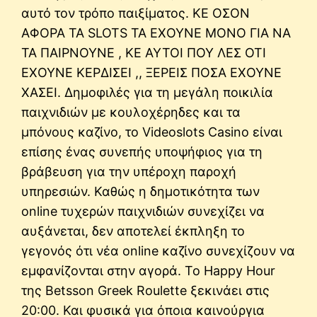
αυτό τον τρόπο παιξίματος. ΚΕ ΟΣΟΝ
ΑΦΟΡΑ ΤΑ SLOTS TA EXOYNE ΜΟΝΟ ΓΙΑ ΝΑ
ΤΑ ΠΑΙΡΝΟΥΝΕ , ΚΕ ΑΥΤΟΙ ΠΟΥ ΛΕΣ ΟΤΙ
ΕΧΟΥΝΕ ΚΕΡΔΙΣΕΙ ,, ΞΕΡΕΙΣ ΠΟΣΑ ΕΧΟΥΝΕ
ΧΑΣΕΙ. Δημοφιλές για τη μεγάλη ποικιλία
παιχνιδιών με κουλοχέρηδες και τα
μπόνους καζίνο, το Videoslots Casino είναι
επίσης ένας συνεπής υποψήφιος για τη
βράβευση για την υπέροχη παροχή
υπηρεσιών. Καθώς η δημοτικότητα των
online τυχερών παιχνιδιών συνεχίζει να
αυξάνεται, δεν αποτελεί έκπληξη το
γεγονός ότι νέα online καζίνο συνεχίζουν να
εμφανίζονται στην αγορά. Το Happy Hour
της Betsson Greek Roulette ξεκινάει στις
20:00. Και φυσικά για όποια καινούργια