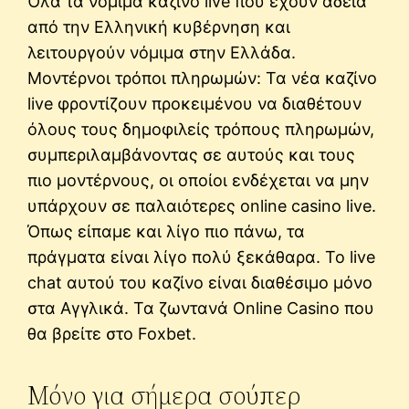
Όλα τα νόμιμα καζίνο live που έχουν άδεια
από την Ελληνική κυβέρνηση και
λειτουργούν νόμιμα στην Ελλάδα.
Μοντέρνοι τρόποι πληρωμών: Τα νέα καζίνο
live φροντίζουν προκειμένου να διαθέτουν
όλους τους δημοφιλείς τρόπους πληρωμών,
συμπεριλαμβάνοντας σε αυτούς και τους
πιο μοντέρνους, οι οποίοι ενδέχεται να μην
υπάρχουν σε παλαιότερες online casino live.
Όπως είπαμε και λίγο πιο πάνω, τα
πράγματα είναι λίγο πολύ ξεκάθαρα. Το live
chat αυτού του καζίνο είναι διαθέσιμο μόνο
στα Αγγλικά. Τα ζωντανά Online Casino που
θα βρείτε στο Foxbet.
Μόνο για σήμερα σούπερ