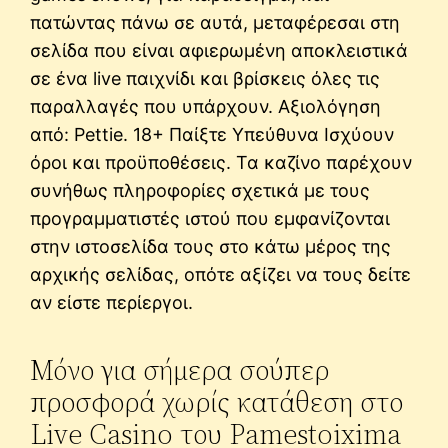
πατώντας πάνω σε αυτά, μεταφέρεσαι στη
σελίδα που είναι αφιερωμένη αποκλειστικά
σε ένα live παιχνίδι και βρίσκεις όλες τις
παραλλαγές που υπάρχουν. Αξιολόγηση
από: Pettie. 18+ Παίξτε Υπεύθυνα Ισχύουν
όροι και προϋποθέσεις. Τα καζίνο παρέχουν
συνήθως πληροφορίες σχετικά με τους
προγραμματιστές ιστού που εμφανίζονται
στην ιστοσελίδα τους στο κάτω μέρος της
αρχικής σελίδας, οπότε αξίζει να τους δείτε
αν είστε περίεργοι.
Μόνο για σήμερα σούπερ
προσφορά χωρίς κατάθεση στο
Live Casino του Pamestoixima