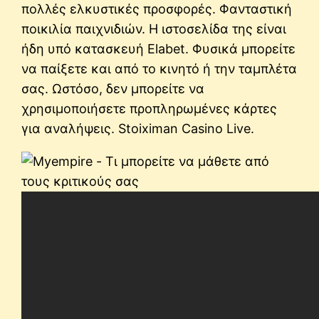
πολλές ελκυστικές προσφορές. Φανταστική
ποικιλία παιχνιδιών. Η ιστοσελίδα της είναι
ήδη υπό κατασκευή Elabet. Φυσικά μπορείτε
να παίξετε και από το κινητό ή την ταμπλέτα
σας. Ωστόσο, δεν μπορείτε να
χρησιμοποιήσετε προπληρωμένες κάρτες
για αναλήψεις. Stoiximan Casino Live.