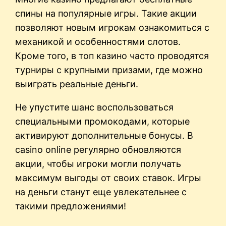
спины на популярные игры. Такие акции
позволяют новым игрокам ознакомиться с
механикой и особенностями слотов.
Кроме того, в топ казино часто проводятся
турниры с крупными призами, где можно
выиграть реальные деньги.
Не упустите шанс воспользоваться
специальными промокодами, которые
активируют дополнительные бонусы. В
casino online регулярно обновляются
акции, чтобы игроки могли получать
максимум выгоды от своих ставок. Игры
на деньги станут еще увлекательнее с
такими предложениями!