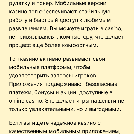
рулетку и покер. Мобильные версии
казино топ обеспечивают стабильную
работу и быстрый доступ к любимым
развлечениям. Вы можете играть в casino,
не привязываясь к компьютеру, что делает
процесс еще более комфортным.
Топ казино активно развивают свои
мобильные платформы, чтобы
удовлетворить запросы игроков.
Приложения поддерживают безопасные
платежи, бонусы и акции, доступные в
online casino. Это делает игры на деньги не
только увлекательными, но и выгодными.
Если вы ищете надежное казино с
качественным мобильным приложением,