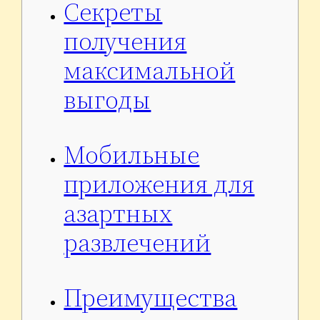
Секреты
получения
максимальной
выгоды
Мобильные
приложения для
азартных
развлечений
Преимущества