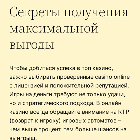
Секреты получения
максимальной
выгоды
Чтобы добиться успеха в топ казино,
важно выбирать проверенные casino online
с лицензией и положительной репутацией.
Игры на деньги требуют не только удачи,
но и стратегического подхода. В онлайн
казино всегда обращайте внимание на RTP
(возврат к игроку) игровых автоматов –
чем выше процент, тем больше шансов на
выигрыш.