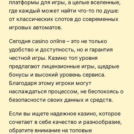
платформы для игры, а целые вселенные,
где каждый может найти что-то по душе:
от классических слотов до современных
игровых автоматов.
Сегодня casino online – это не только
удобство и доступность, но и гарантия
честной игры. Казино топ уровня
предлагают лицензионные игры, щедрые
бонусы и высокий уровень сервиса.
Благодаря этому игроки могут
наслаждаться процессом, не беспокоясь о
безопасности своих данных и средств.
Если вы ищете надежное казино, которое
сочетает в себе качество и разнообразие,
обратите внимание на топовые