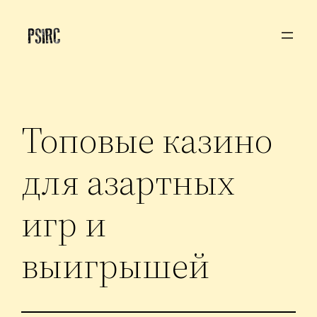
Saltar
al
contenido
Топовые казино
для азартных
игр и
выигрышей