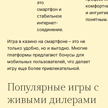
это
комфорт
смартфон и
и интуити
стабильное
понятным
интернет-
соединение.
Игра в казино на смартфоне – это не
только удобно, но и выгодно. Многие
платформы предлагают бонусы для
мобильных пользователей, что делает
игру еще более привлекательной.
Популярные игры с
живыми дилерами