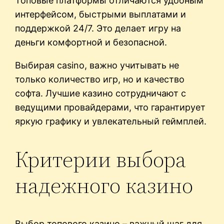
Топовые платформы отличаются удобным
интерфейсом, быстрыми выплатами и
поддержкой 24/7. Это делает игру на
деньги комфортной и безопасной.
Выбирая casino, важно учитывать не
только количество игр, но и качество
софта. Лучшие казино сотрудничают с
ведущими провайдерами, что гарантирует
яркую графику и увлекательный геймплей.
Критерии выбора
надежного казино
Выбор топового казино – важный шаг для