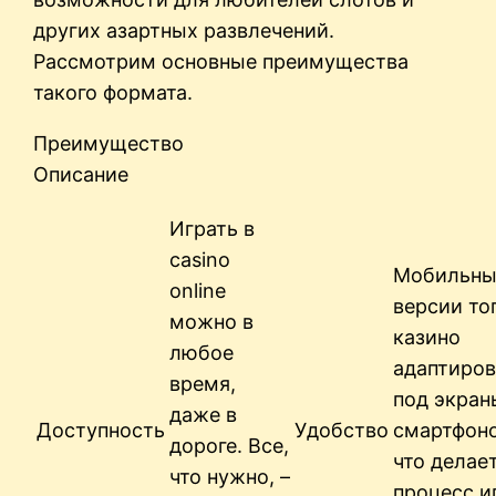
других азартных развлечений.
Рассмотрим основные преимущества
такого формата.
Преимущество
Описание
Играть в
casino
Мобильны
online
версии то
можно в
казино
любое
адаптиро
время,
под экран
даже в
Доступность
Удобство
смартфоно
дороге. Все,
что делае
что нужно, –
процесс и