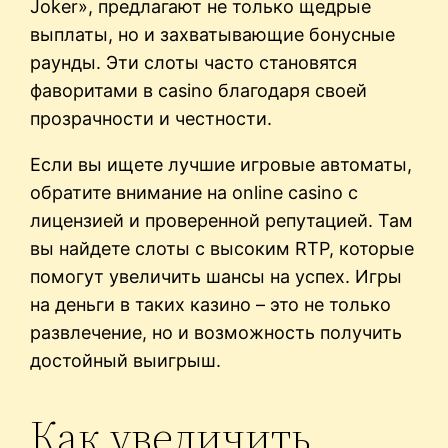
Joker», предлагают не только щедрые
выплаты, но и захватывающие бонусные
раунды. Эти слоты часто становятся
фаворитами в casino благодаря своей
прозрачности и честности.
Если вы ищете лучшие игровые автоматы,
обратите внимание на online casino с
лицензией и проверенной репутацией. Там
вы найдете слоты с высоким RTP, которые
помогут увеличить шансы на успех. Игры
на деньги в таких казино – это не только
развлечение, но и возможность получить
достойный выигрыш.
Как увеличить