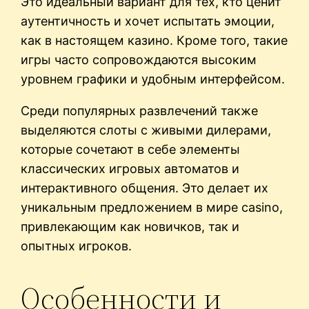
Это идеальный вариант для тех, кто ценит
аутентичность и хочет испытать эмоции,
как в настоящем казино. Кроме того, такие
игры часто сопровождаются высоким
уровнем графики и удобным интерфейсом.
Среди популярных развлечений также
выделяются слоты с живыми дилерами,
которые сочетают в себе элементы
классических игровых автоматов и
интерактивного общения. Это делает их
уникальным предложением в мире casino,
привлекающим как новичков, так и
опытных игроков.
Особенности и