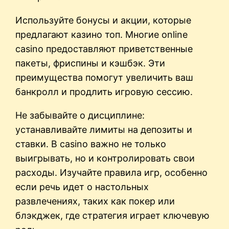
Используйте бонусы и акции, которые
предлагают казино топ. Многие online
casino предоставляют приветственные
пакеты, фриспины и кэшбэк. Эти
преимущества помогут увеличить ваш
банкролл и продлить игровую сессию.
Не забывайте о дисциплине:
устанавливайте лимиты на депозиты и
ставки. В casino важно не только
выигрывать, но и контролировать свои
расходы. Изучайте правила игр, особенно
если речь идет о настольных
развлечениях, таких как покер или
блэкджек, где стратегия играет ключевую