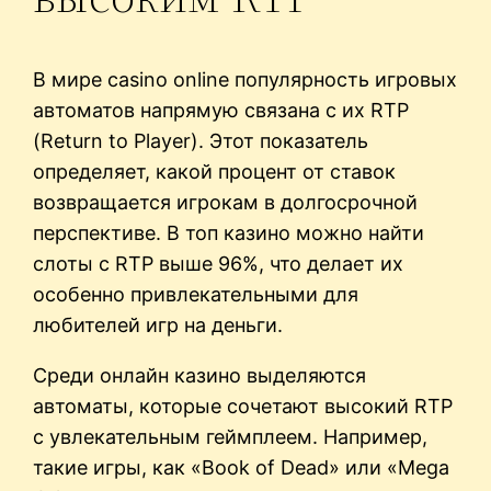
В мире casino online популярность игровых
автоматов напрямую связана с их RTP
(Return to Player). Этот показатель
определяет, какой процент от ставок
возвращается игрокам в долгосрочной
перспективе. В топ казино можно найти
слоты с RTP выше 96%, что делает их
особенно привлекательными для
любителей игр на деньги.
Среди онлайн казино выделяются
автоматы, которые сочетают высокий RTP
с увлекательным геймплеем. Например,
такие игры, как «Book of Dead» или «Mega