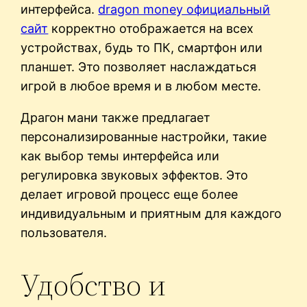
интерфейса.
dragon money официальный
сайт
корректно отображается на всех
устройствах, будь то ПК, смартфон или
планшет. Это позволяет наслаждаться
игрой в любое время и в любом месте.
Драгон мани также предлагает
персонализированные настройки, такие
как выбор темы интерфейса или
регулировка звуковых эффектов. Это
делает игровой процесс еще более
индивидуальным и приятным для каждого
пользователя.
Удобство и