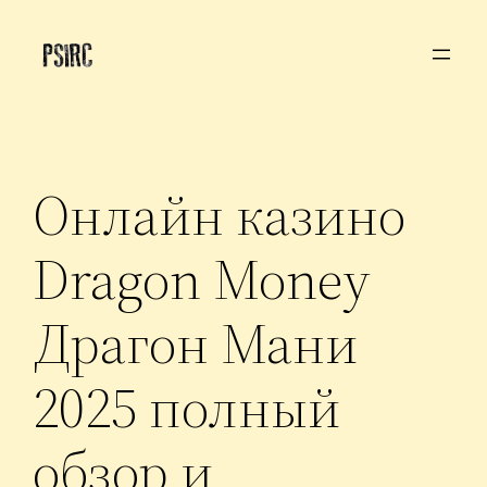
Saltar
al
contenido
Онлайн казино
Dragon Money
Драгон Мани
2025 полный
обзор и