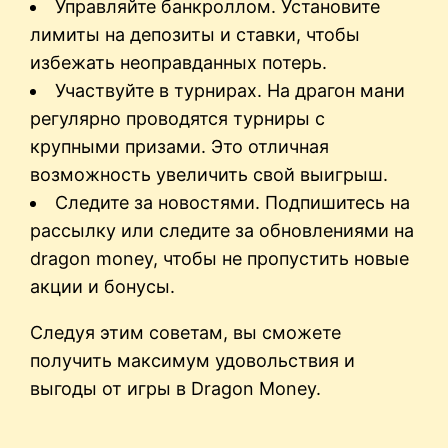
Управляйте банкроллом. Установите
лимиты на депозиты и ставки, чтобы
избежать неоправданных потерь.
Участвуйте в турнирах. На драгон мани
регулярно проводятся турниры с
крупными призами. Это отличная
возможность увеличить свой выигрыш.
Следите за новостями. Подпишитесь на
рассылку или следите за обновлениями на
dragon money, чтобы не пропустить новые
акции и бонусы.
Следуя этим советам, вы сможете
получить максимум удовольствия и
выгоды от игры в Dragon Money.