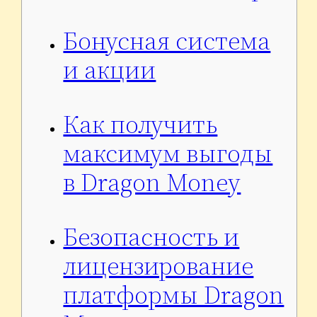
Бонусная система
и акции
Как получить
максимум выгоды
в Dragon Money
Безопасность и
лицензирование
платформы Dragon