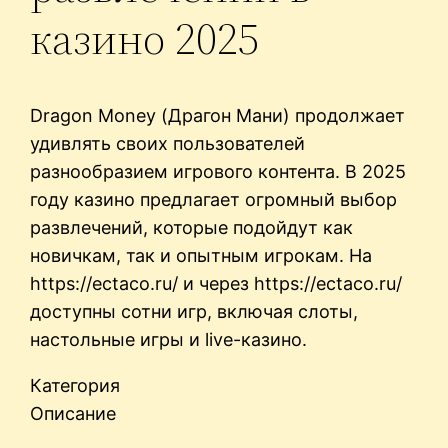
казино 2025
Dragon Money (Драгон Мани) продолжает
удивлять своих пользователей
разнообразием игрового контента. В 2025
году казино предлагает огромный выбор
развлечений, которые подойдут как
новичкам, так и опытным игрокам. На
https://ectaco.ru/ и через https://ectaco.ru/
доступны сотни игр, включая слоты,
настольные игры и live-казино.
Категория
Описание