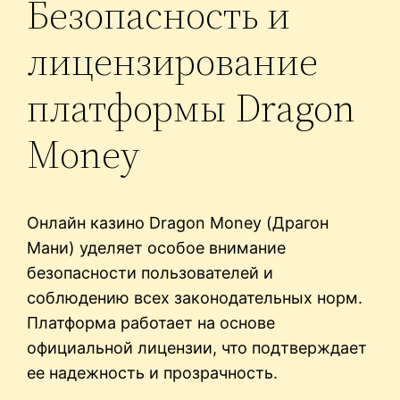
Безопасность и
лицензирование
платформы Dragon
Money
Онлайн казино Dragon Money (Драгон
Мани) уделяет особое внимание
безопасности пользователей и
соблюдению всех законодательных норм.
Платформа работает на основе
официальной лицензии, что подтверждает
ее надежность и прозрачность.