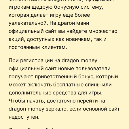
игрокам щедрую бонусную систему,
которая делает игру еще более
увлекательной. На драгон мани
официальный сайт вы найдете множество
акций, доступных как новичкам, так и
постоянным клиентам.
При регистрации на dragon money
официальный сайт новые пользователи
получают приветственный бонус, который
может включать бесплатные спины или
дополнительные средства для игры.
Чтобы начать, достаточно перейти на
dragon money зеркало, если основной сайт
недоступен.