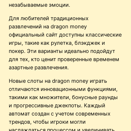
незабываемые эмоции.
Для любителей традиционных
развлечений на dragon money
официальный сайт доступны классические
игры, такие как рулетка, блэкджек и
покер. Эти варианты идеально подойдут
для тех, кто ценит проверенные временем
азартные развлечения.
Новые слоты на dragon money играть
отличаются инновационными функциями,
такими как множители, бонусные раунды
и прогрессивные джекпоты. Каждый
автомат создан с учетом современных
трендов, чтобы игроки могли
наслаждаться процессом и увеличивать