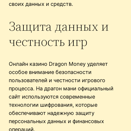
своих данных и средств.
Защита данных и
честность игр
Онлайн казино Dragon Money уделяет
особое внимание безопасности
пользователей и честности игрового
процесса. На драгон мани официальный
сайт используются современные
технологии шифрования, которые
обеспечивают надежную защиту
персональных данных и финансовых
операций.