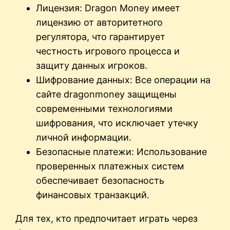
Лицензия: Dragon Money имеет
лицензию от авторитетного
регулятора, что гарантирует
честность игрового процесса и
защиту данных игроков.
Шифрование данных: Все операции на
сайте dragonmoney защищены
современными технологиями
шифрования, что исключает утечку
личной информации.
Безопасные платежи: Использование
проверенных платежных систем
обеспечивает безопасность
финансовых транзакций.
Для тех, кто предпочитает играть через