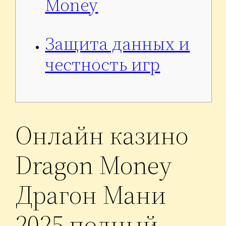
Money
Защита данных и
честность игр
Онлайн казино
Dragon Money
Драгон Мани
2025 полный