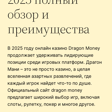
обзор и
преимущества
В 2025 году онлайн казино Dragon Money
продолжает удерживать лидирующие
позиции среди игровых платформ. Драгон
Мани – это не просто казино, а целая
вселенная азартных развлечений, где
каждый игрок найдет что-то по душе.
Официальный сайт dragon money
предлагает широкий выбор игр, включая
слоты, рулетку, покер и многое другое.