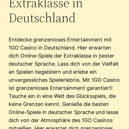
Extraklasse in
Deutschland
Entdecke grenzenloses Entertainment mit
1GO Casino in Deutschland. Hier erwarten
dich Online-Spiele der Extraklasse in bester
deutscher Sprache. Lass dich von der Vielfalt
an Spielen begeistern und erlebe ein
unvergessliches Spielerlebnis. Mit 1GO Casino
ist grenzenloses Entertainment garantiert!
Tauche ein in eine Welt des Glücksspiels, die
keine Grenzen kennt. Genieße die besten
Online-Spiele in deutscher Sprache und lasse
dich von der Atmosphäre des 1GO Casinos
mitreißen. Hier erwartet dich grenzenloses