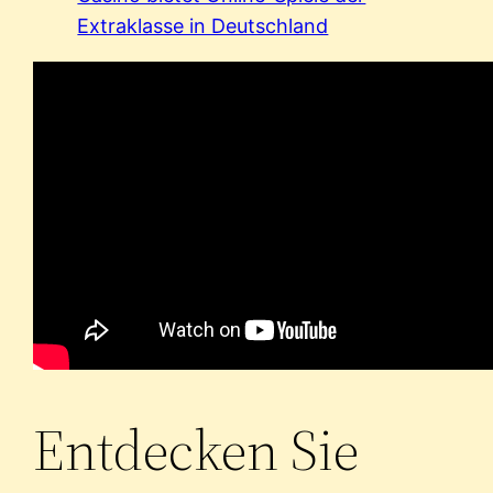
Extraklasse in Deutschland
Entdecken Sie