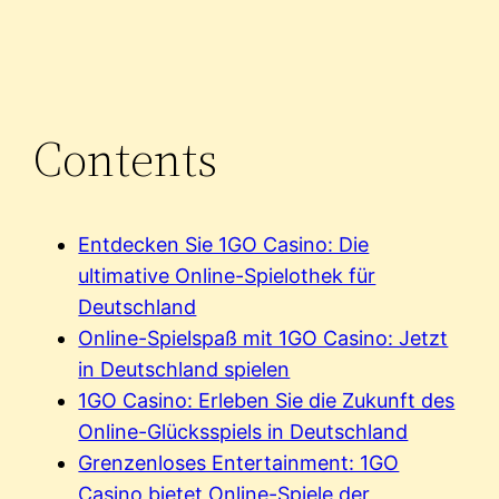
Contents
Entdecken Sie 1GO Casino: Die
ultimative Online-Spielothek für
Deutschland
Online-Spielspaß mit 1GO Casino: Jetzt
in Deutschland spielen
1GO Casino: Erleben Sie die Zukunft des
Online-Glücksspiels in Deutschland
Grenzenloses Entertainment: 1GO
Casino bietet Online-Spiele der