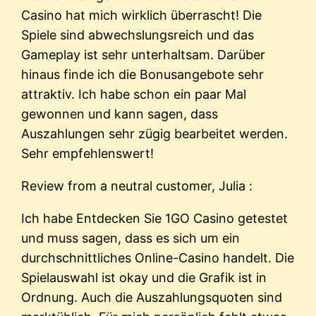
Casino hat mich wirklich überrascht! Die
Spiele sind abwechslungsreich und das
Gameplay ist sehr unterhaltsam. Darüber
hinaus finde ich die Bonusangebote sehr
attraktiv. Ich habe schon ein paar Mal
gewonnen und kann sagen, dass
Auszahlungen sehr zügig bearbeitet werden.
Sehr empfehlenswert!
Review from a neutral customer, Julia :
Ich habe Entdecken Sie 1GO Casino getestet
und muss sagen, dass es sich um ein
durchschnittliches Online-Casino handelt. Die
Spielauswahl ist okay und die Grafik ist in
Ordnung. Auch die Auszahlungsquoten sind