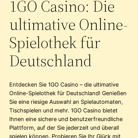
1GO Casino: Die
ultimative Online-
Spielothek für
Deutschland
Entdecken Sie 1GO Casino – die ultimative
Online-Spielothek für Deutschland! Genießen
Sie eine riesige Auswahl an Spielautomaten,
Tischspielen und mehr. 1GO Casino bietet
Ihnen eine sichere und benutzerfreundliche
Plattform, auf der Sie jederzeit und überall
spielen können. Probieren Sie Ihr Glück mit