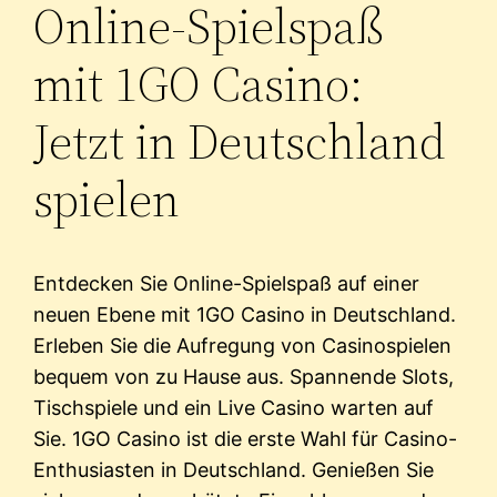
Online-Spielspaß
mit 1GO Casino:
Jetzt in Deutschland
spielen
Entdecken Sie Online-Spielspaß auf einer
neuen Ebene mit 1GO Casino in Deutschland.
Erleben Sie die Aufregung von Casinospielen
bequem von zu Hause aus. Spannende Slots,
Tischspiele und ein Live Casino warten auf
Sie. 1GO Casino ist die erste Wahl für Casino-
Enthusiasten in Deutschland. Genießen Sie