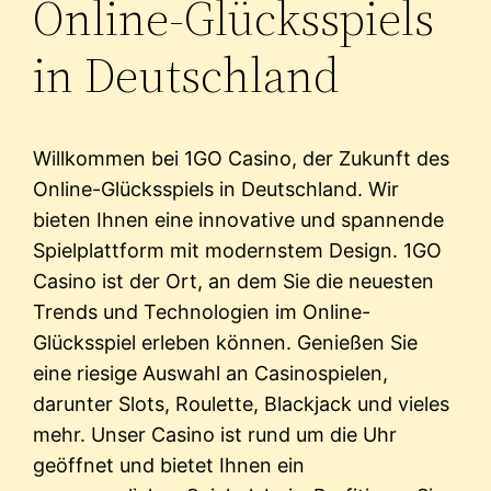
Online-Glücksspiels
in Deutschland
Willkommen bei 1GO Casino, der Zukunft des
Online-Glücksspiels in Deutschland. Wir
bieten Ihnen eine innovative und spannende
Spielplattform mit modernstem Design. 1GO
Casino ist der Ort, an dem Sie die neuesten
Trends und Technologien im Online-
Glücksspiel erleben können. Genießen Sie
eine riesige Auswahl an Casinospielen,
darunter Slots, Roulette, Blackjack und vieles
mehr. Unser Casino ist rund um die Uhr
geöffnet und bietet Ihnen ein