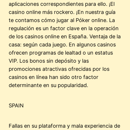
aplicaciones correspondientes para ello. ¡El
casino online más rockero. ¡En nuestra guía
te contamos cómo jugar al Póker online. La
regulación es un factor clave en la operación
de los casinos online en España. Ventaja de la
casa: según cada juego. En algunos casinos
ofrecen programas de lealtad o un estatus
VIP. Los bonos sin depósito y las
promociones atractivas ofrecidas por los
casinos en línea han sido otro factor
determinante en su popularidad.
SPAIN
Fallas en su plataforma y mala experiencia de