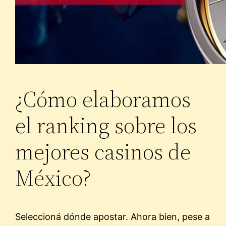
¿Cómo elaboramos
el ranking sobre los
mejores casinos de
México?
Seleccioná dónde apostar. Ahora bien, pese a