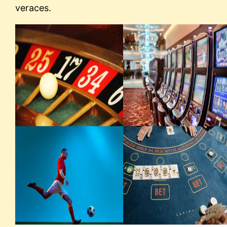
veraces.