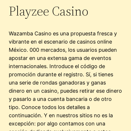
Playzee Casino
Wazamba Casino es una propuesta fresca y
vibrante en el escenario de casinos online
México. 000 mercados, los usuarios pueden
apostar en una extensa gama de eventos
internacionales. Introduce el código de
promoción durante el registro. Sí, si tienes
una serie de rondas ganadoras y ganas
dinero en un casino, puedes retirar ese dinero
y pasarlo a una cuenta bancaria o de otro
tipo. Conoce todos los detalles a
continuación. Y en nuestros sitios no es la
excepción: por algo contamos con una