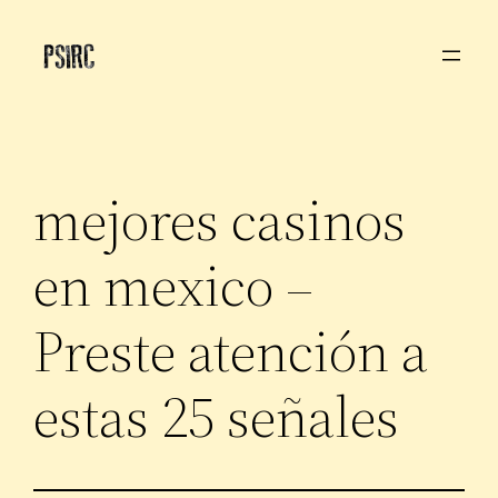
Saltar
al
contenido
mejores casinos
en mexico –
Preste atención a
estas 25 señales