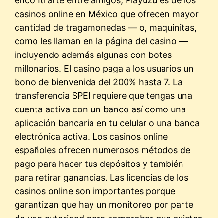
encontrarte entre amigos, Playuzu es de los
casinos online en México que ofrecen mayor
cantidad de tragamonedas — o, maquinitas,
como les llaman en la página del casino —
incluyendo además algunas con botes
millonarios. El casino paga a los usuarios un
bono de bienvenida del 200% hasta 7. La
transferencia SPEI requiere que tengas una
cuenta activa con un banco así como una
aplicación bancaria en tu celular o una banca
electrónica activa. Los casinos online
españoles ofrecen numerosos métodos de
pago para hacer tus depósitos y también
para retirar ganancias. Las licencias de los
casinos online son importantes porque
garantizan que hay un monitoreo por parte