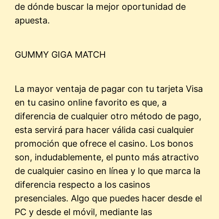
de dónde buscar la mejor oportunidad de
apuesta.
GUMMY GIGA MATCH
La mayor ventaja de pagar con tu tarjeta Visa
en tu casino online favorito es que, a
diferencia de cualquier otro método de pago,
esta servirá para hacer válida casi cualquier
promoción que ofrece el casino. Los bonos
son, indudablemente, el punto más atractivo
de cualquier casino en línea y lo que marca la
diferencia respecto a los casinos
presenciales. Algo que puedes hacer desde el
PC y desde el móvil, mediante las