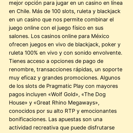
mejor opción para jugar en un casino en línea
en Chile. Más de 100 slots, ruleta y blackjack
en un casino que nos permite combinar el
juego online con el juego físico en sus
salones. Los casinos online para México
ofrecen juegos en vivo de blackjack, poker y
ruleta 100% en vivo y con sonido envolvente.
Tienes acceso a opciones de pago de
renombre, transacciones rápidas, un soporte
muy eficaz y grandes promociones. Algunos
de los slots de Pragmatic Play con mayores
pagos incluyen «Wolf Gold», «The Dog
House» y «Great Rhino Megaways»,
conocidos por su alto RTP y emocionantes
bonificaciones. Las apuestas son una
actividad recreativa que puede disfrutarse