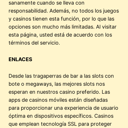
sanamente cuando se lleva con
responsabilidad. Además, no todos los juegos
y casinos tienen esta función, por lo que las
opciones son mucho más limitadas. Al visitar
esta página, usted está de acuerdo con los
términos del servicio.
ENLACES
Desde las tragaperras de bar a las slots con
bote o megaways, las mejores slots nos
esperan en nuestros casino preferido. Las
apps de casinos móviles están diseñadas
para proporcionar una experiencia de usuario
óptima en dispositivos específicos. Casinos
que emplean tecnología SSL para proteger