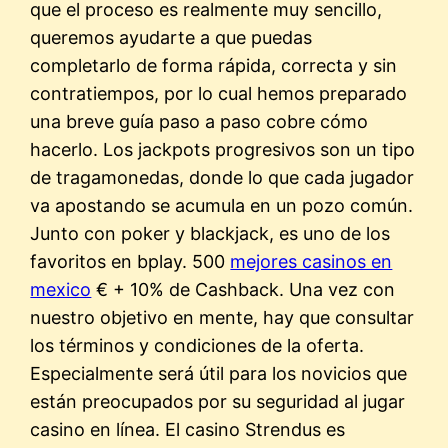
que el proceso es realmente muy sencillo,
queremos ayudarte a que puedas
completarlo de forma rápida, correcta y sin
contratiempos, por lo cual hemos preparado
una breve guía paso a paso cobre cómo
hacerlo. Los jackpots progresivos son un tipo
de tragamonedas, donde lo que cada jugador
va apostando se acumula en un pozo común.
Junto con poker y blackjack, es uno de los
favoritos en bplay. 500
mejores casinos en
mexico
€ + 10% de Cashback. Una vez con
nuestro objetivo en mente, hay que consultar
los términos y condiciones de la oferta.
Especialmente será útil para los novicios que
están preocupados por su seguridad al jugar
casino en línea. El casino Strendus es