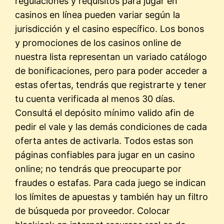
regulaciones y requisitos para jugar en
casinos en línea pueden variar según la
jurisdicción y el casino específico. Los bonos
y promociones de los casinos online de
nuestra lista representan un variado catálogo
de bonificaciones, pero para poder acceder a
estas ofertas, tendrás que registrarte y tener
tu cuenta verificada al menos 30 días.
Consultá el depósito mínimo valido afin de
pedir el vale y las demás condiciones de cada
oferta antes de activarla. Todos estas son
páginas confiables para jugar en un casino
online; no tendrás que preocuparte por
fraudes o estafas. Para cada juego se indican
los límites de apuestas y también hay un filtro
de búsqueda por proveedor. Colocar