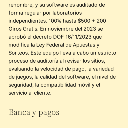
renombre, y su software es auditado de
forma regular por laboratorios
independientes. 100% hasta $500 + 200
Giros Gratis. En noviembre del 2023 se
aprobó el decreto DOF 16/11/2023 que
modifica la Ley Federal de Apuestas y
Sorteos. Este equipo lleva a cabo un estricto
proceso de auditoría al revisar los sitios,
evaluando la velocidad de pago, la variedad
de juegos, la calidad del software, el nivel de
seguridad, la compatibilidad móvil y el
servicio al cliente.
Banca y pagos