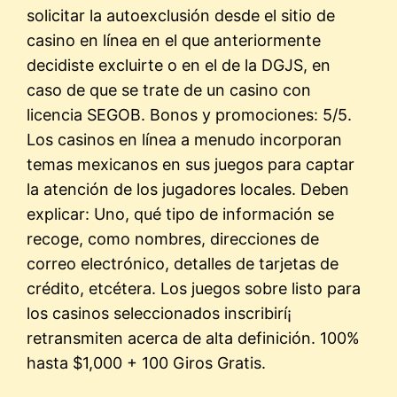
solicitar la autoexclusión desde el sitio de
casino en línea en el que anteriormente
decidiste excluirte o en el de la DGJS, en
caso de que se trate de un casino con
licencia SEGOB. Bonos y promociones: 5/5.
Los casinos en línea a menudo incorporan
temas mexicanos en sus juegos para captar
la atención de los jugadores locales. Deben
explicar: Uno, qué tipo de información se
recoge, como nombres, direcciones de
correo electrónico, detalles de tarjetas de
crédito, etcétera. Los juegos sobre listo para
los casinos seleccionados inscribirí¡
retransmiten acerca de alta definición. 100%
hasta $1,000 + 100 Giros Gratis.