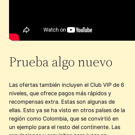
Prueba algo nuevo
Las ofertas también incluyen el Club VIP de 6
niveles, que ofrece pagos más rápidos y
recompensas extra. Estas son algunas de
ellas. Esto ya se ha visto en otros países de la
región como Colombia, que se convirtió en
un ejemplo para el resto del continente. Las