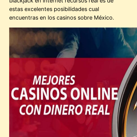
blackjack en internet recursos real es de
estas excelentes posibilidades cual
encuentras en los casinos sobre México.