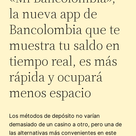
la nueva app de
Bancolombia que te
muestra tu saldo en
tiempo real, es más
rápida y ocupará
menos espacio
Los métodos de depósito no varían
demasiado de un casino a otro, pero una de
las alternativas más convenientes en este