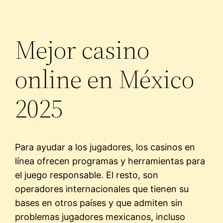
Mejor casino
online en México
2025
Para ayudar a los jugadores, los casinos en
línea ofrecen programas y herramientas para
el juego responsable. El resto, son
operadores internacionales que tienen su
bases en otros países y que admiten sin
problemas jugadores mexicanos, incluso