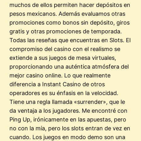
muchos de ellos permiten hacer depósitos en
pesos mexicanos. Además evaluamos otras
promociones como bonos sin depósito, giros
gratis y otras promociones de temporada.
Todas las reseñas que encuentras en Slots. El
compromiso del casino con el realismo se
extiende a sus juegos de mesa virtuales,
proporcionando una auténtica atmósfera del
mejor casino online. Lo que realmente
diferencia a Instant Casino de otros
operadores es su énfasis en la velocidad.
Tiene una regla llamada «surrender», que le
da ventaja a los jugadores. Me encontré con
Ping Up, irónicamente en las apuestas, pero
no con la mía, pero los slots entran de vez en
cuando. Los juegos en modo demo son una