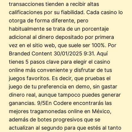
transacciones tienden a recibir altas
calificaciones por su fiabilidad. Cada casino lo
otorga de forma diferente, pero
habitualmente se trata de un porcentaje
adicional al dinero depositado por primera
vez en el sitio web, que suele ser 100%. Por
Branded Content 30/01/2025 9:31. Aquí
tienes 5 pasos clave para elegir el casino
online más conveniente y disfrutar de tus
juegos favoritos. Es decir, que pruebas el
juego de tu preferencia en demo, sin gastar
dinero real, aunque tampoco puedes generar
ganancias. 9/5En Codere encontrarás las
mejores tragamonedas online en México,
además de botes progresivos que se
actualizan al segundo para que estés al tanto