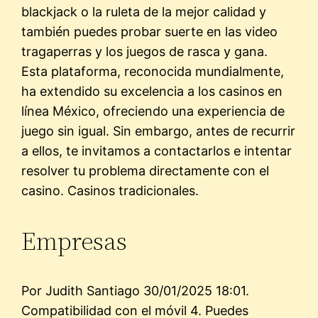
blackjack o la ruleta de la mejor calidad y
también puedes probar suerte en las video
tragaperras y los juegos de rasca y gana.
Esta plataforma, reconocida mundialmente,
ha extendido su excelencia a los casinos en
línea México, ofreciendo una experiencia de
juego sin igual. Sin embargo, antes de recurrir
a ellos, te invitamos a contactarlos e intentar
resolver tu problema directamente con el
casino. Casinos tradicionales.
Empresas
Por Judith Santiago 30/01/2025 18:01.
Compatibilidad con el móvil 4. Puedes