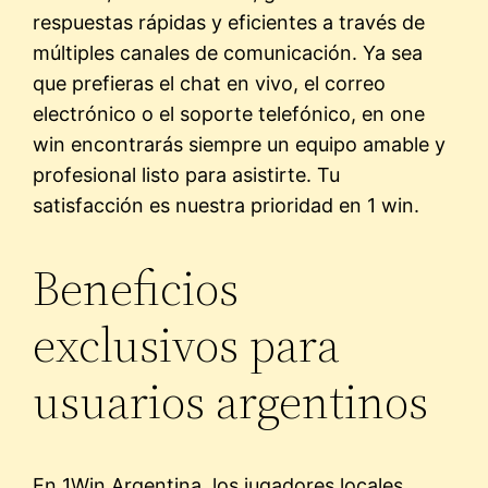
respuestas rápidas y eficientes a través de
múltiples canales de comunicación. Ya sea
que prefieras el chat en vivo, el correo
electrónico o el soporte telefónico, en one
win encontrarás siempre un equipo amable y
profesional listo para asistirte. Tu
satisfacción es nuestra prioridad en 1 win.
Beneficios
exclusivos para
usuarios argentinos
En 1Win Argentina, los jugadores locales