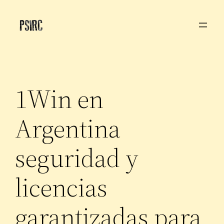
Saltar
al
contenido
1Win en
Argentina
seguridad y
licencias
garantizadas para