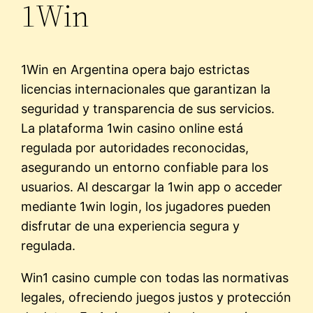
1Win
1Win en Argentina opera bajo estrictas
licencias internacionales que garantizan la
seguridad y transparencia de sus servicios.
La plataforma 1win casino online está
regulada por autoridades reconocidas,
asegurando un entorno confiable para los
usuarios. Al descargar la 1win app o acceder
mediante 1win login, los jugadores pueden
disfrutar de una experiencia segura y
regulada.
Win1 casino cumple con todas las normativas
legales, ofreciendo juegos justos y protección