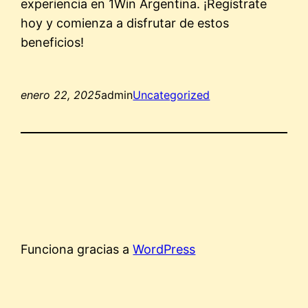
experiencia en 1Win Argentina. ¡Regístrate
hoy y comienza a disfrutar de estos
beneficios!
enero 22, 2025
admin
Uncategorized
Funciona gracias a
WordPress