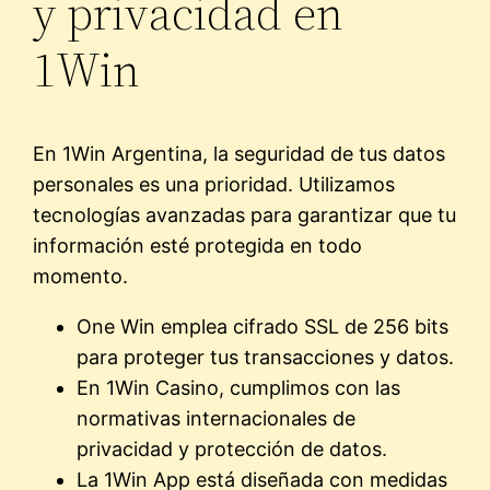
y privacidad en
1Win
En 1Win Argentina, la seguridad de tus datos
personales es una prioridad. Utilizamos
tecnologías avanzadas para garantizar que tu
información esté protegida en todo
momento.
One Win emplea cifrado SSL de 256 bits
para proteger tus transacciones y datos.
En 1Win Casino, cumplimos con las
normativas internacionales de
privacidad y protección de datos.
La 1Win App está diseñada con medidas