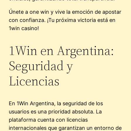
Únete a one win y vive la emoción de apostar
con confianza. ¡Tu próxima victoria está en
1win casino!
1Win en Argentina:
Seguridad y
Licencias
En 1Win Argentina, la seguridad de los
usuarios es una prioridad absoluta. La
plataforma cuenta con licencias
internacionales que garantizan un entorno de