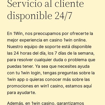
Servicio al cliente
disponible 24/7
En 1Win, nos preocupamos por ofrecerte la
mejor experiencia en casino 1win online.
Nuestro equipo de soporte está disponible
las 24 horas del día, los 7 días de la semana,
para resolver cualquier duda o problema que
puedas tener. Ya sea que necesites ayuda
con tu 1win login, tengas preguntas sobre la
1win app o quieras conocer más sobre las
promociones en win1 casino, estamos aquí
para ayudarte.
Además, en 1win casino, garantizamos