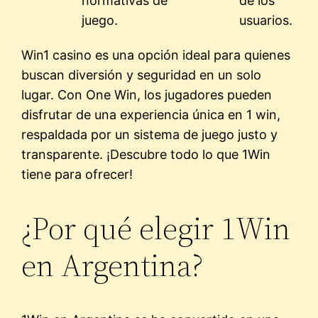
normativas de
de los
juego.
usuarios.
Win1 casino es una opción ideal para quienes
buscan diversión y seguridad en un solo
lugar. Con One Win, los jugadores pueden
disfrutar de una experiencia única en 1 win,
respaldada por un sistema de juego justo y
transparente. ¡Descubre todo lo que 1Win
tiene para ofrecer!
¿Por qué elegir 1Win
en Argentina?