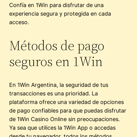
Confía en 1Win para disfrutar de una
experiencia segura y protegida en cada
acceso.
Métodos de pago
seguros en 1Win
En 1Win Argentina, la seguridad de tus
transacciones es una prioridad. La
plataforma ofrece una variedad de opciones
de pago confiables para que puedas disfrutar
de 1Win Casino Online sin preocupaciones.
Ya sea que utilices la 1Win App o accedas
desde tu navegador, todos los métodos