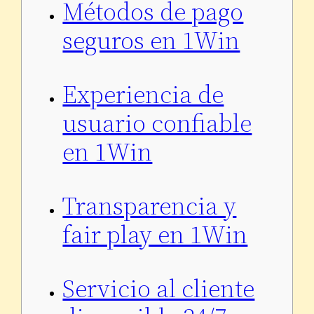
Métodos de pago
seguros en 1Win
Experiencia de
usuario confiable
en 1Win
Transparencia y
fair play en 1Win
Servicio al cliente