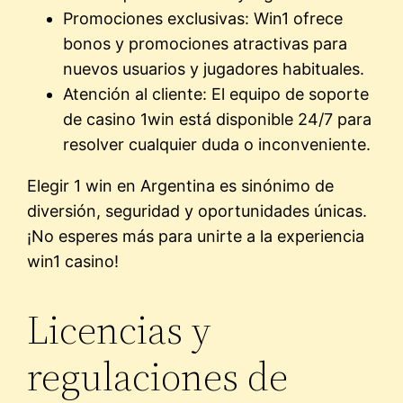
Promociones exclusivas: Win1 ofrece
bonos y promociones atractivas para
nuevos usuarios y jugadores habituales.
Atención al cliente: El equipo de soporte
de casino 1win está disponible 24/7 para
resolver cualquier duda o inconveniente.
Elegir 1 win en Argentina es sinónimo de
diversión, seguridad y oportunidades únicas.
¡No esperes más para unirte a la experiencia
win1 casino!
Licencias y
regulaciones de