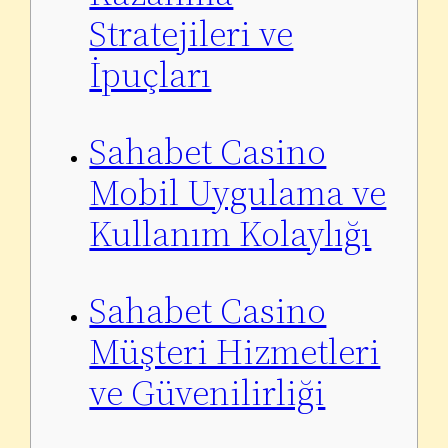
Stratejileri ve
İpuçları
Sahabet Casino
Mobil Uygulama ve
Kullanım Kolaylığı
Sahabet Casino
Müşteri Hizmetleri
ve Güvenilirliği