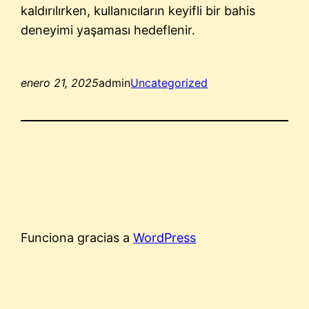
kaldırılırken, kullanıcıların keyifli bir bahis
deneyimi yaşaması hedeflenir.
enero 21, 2025
admin
Uncategorized
Funciona gracias a
WordPress