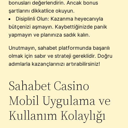
bonusları değerlendirin. Ancak bonus
şartlarını dikkatlice okuyun.
Disiplinli Olun: Kazanma heyecanıyla
bütçenizi aşmayın. Kaybettiğinizde panik
yapmayın ve planınıza sadık kalın.
Unutmayın, sahabet platformunda başarılı
olmak için sabır ve strateji gereklidir. Doğru
adımlarla kazançlarınızı artırabilirsiniz!
Sahabet Casino
Mobil Uygulama ve
Kullanım Kolaylığı