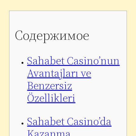
Содержимое
Sahabet Casino’nun
Avantajları ve
Benzersiz
Özellikleri
Sahabet Casino’da
Kazanma