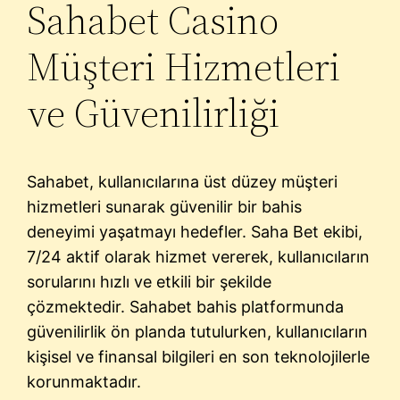
Sahabet Casino
Müşteri Hizmetleri
ve Güvenilirliği
Sahabet, kullanıcılarına üst düzey müşteri
hizmetleri sunarak güvenilir bir bahis
deneyimi yaşatmayı hedefler. Saha Bet ekibi,
7/24 aktif olarak hizmet vererek, kullanıcıların
sorularını hızlı ve etkili bir şekilde
çözmektedir. Sahabet bahis platformunda
güvenilirlik ön planda tutulurken, kullanıcıların
kişisel ve finansal bilgileri en son teknolojilerle
korunmaktadır.