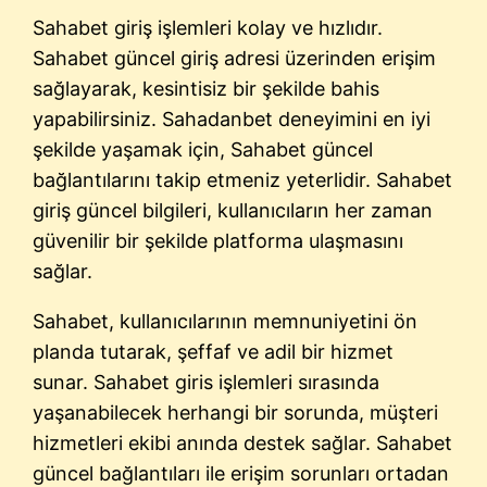
Sahabet giriş işlemleri kolay ve hızlıdır.
Sahabet güncel giriş adresi üzerinden erişim
sağlayarak, kesintisiz bir şekilde bahis
yapabilirsiniz. Sahadanbet deneyimini en iyi
şekilde yaşamak için, Sahabet güncel
bağlantılarını takip etmeniz yeterlidir. Sahabet
giriş güncel bilgileri, kullanıcıların her zaman
güvenilir bir şekilde platforma ulaşmasını
sağlar.
Sahabet, kullanıcılarının memnuniyetini ön
planda tutarak, şeffaf ve adil bir hizmet
sunar. Sahabet giris işlemleri sırasında
yaşanabilecek herhangi bir sorunda, müşteri
hizmetleri ekibi anında destek sağlar. Sahabet
güncel bağlantıları ile erişim sorunları ortadan