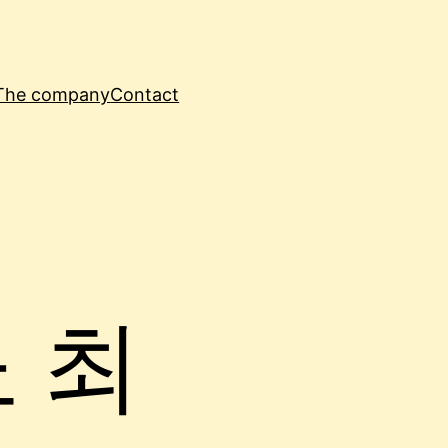
The company
Contact
 최