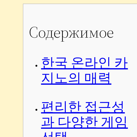
Содержимое
한국 온라인 카
지노의 매력
편리한 접근성
과 다양한 게임