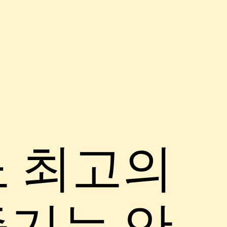
노 최고의
즐기는 안