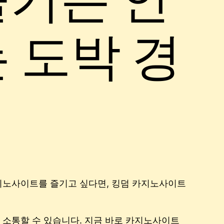
 도박 경
지노사이트를 즐기고 싶다면, 킹덤 카지노사이트
 소통할 수 있습니다. 지금 바로 카지노사이트