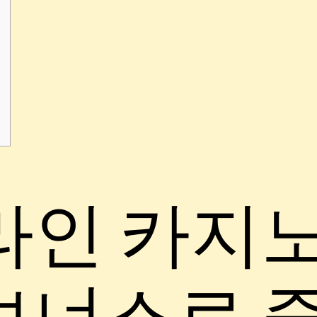
라인 카지
보너스로 