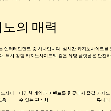
지노의 매력
 엔터테인먼트 중 하나입니다. 실시간 카지노사이트를 통
. 특히 킹덤 카지노사이트와 같은 유명 플랫폼은 안전하
지노사이
다양한 게임과 이벤트를 한곳에서 즐길
카지노
모음
수 있는 편리함
뮤니티