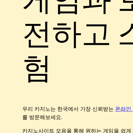
전하고 
험
우리 카지노는 한국에서 가장 신뢰받는
온라인
를 방문해보세요.
카지노사이트 모음을 통해 원하는 게임을 쉽게 