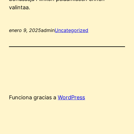
valintaa.
enero 9, 2025
admin
Uncategorized
Funciona gracias a
WordPress