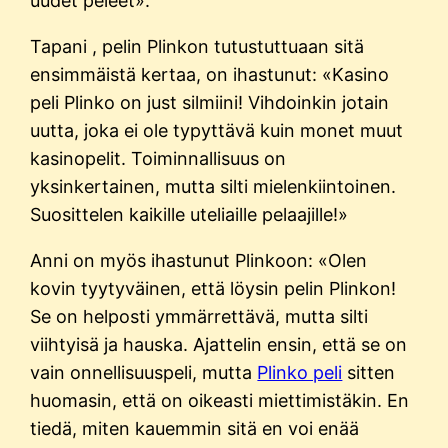
uudet peleet».
Tapani , pelin Plinkon tutustuttuaan sitä
ensimmäistä kertaa, on ihastunut: «Kasino
peli Plinko on just silmiini! Vihdoinkin jotain
uutta, joka ei ole typyttävä kuin monet muut
kasinopelit. Toiminnallisuus on
yksinkertainen, mutta silti mielenkiintoinen.
Suosittelen kaikille uteliaille pelaajille!»
Anni on myös ihastunut Plinkoon: «Olen
kovin tyytyväinen, että löysin pelin Plinkon!
Se on helposti ymmärrettävä, mutta silti
viihtyisä ja hauska. Ajattelin ensin, että se on
vain onnellisuuspeli, mutta
Plinko peli
sitten
huomasin, että on oikeasti miettimistäkin. En
tiedä, miten kauemmin sitä en voi enää