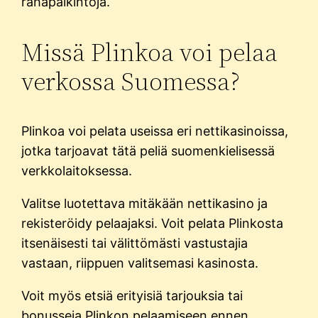
rahapalkintoja.
Missä Plinkoa voi pelaa
verkossa Suomessa?
Plinkoa voi pelata useissa eri nettikasinoissa,
jotka tarjoavat tätä peliä suomenkielisessä
verkkolaitoksessa.
Valitse luotettava mitäkään nettikasino ja
rekisteröidy pelaajaksi. Voit pelata Plinkosta
itsenäisesti tai välittömästi vastustajia
vastaan, riippuen valitsemasi kasinosta.
Voit myös etsiä erityisiä tarjouksia tai
bonusseja Plinkon pelaamiseen ennen