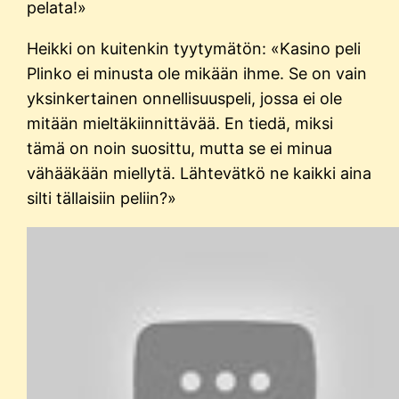
pelata!»
Heikki on kuitenkin tyytymätön: «Kasino peli
Plinko ei minusta ole mikään ihme. Se on vain
yksinkertainen onnellisuuspeli, jossa ei ole
mitään mieltäkiinnittävää. En tiedä, miksi
tämä on noin suosittu, mutta se ei minua
vähääkään miellytä. Lähtevätkö ne kaikki aina
silti tällaisiin peliin?»