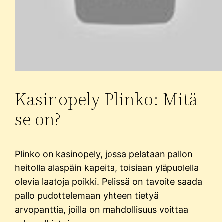
Kasinopely Plinko: Mitä
se on?
Plinko on kasinopely, jossa pelataan pallon
heitolla alaspäin kapeita, toisiaan yläpuolella
olevia laatoja poikki. Pelissä on tavoite saada
pallo pudottelemaan yhteen tietyä
arvopanttia, joilla on mahdollisuus voittaa