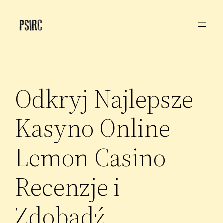
Saltar
al
contenido
Odkryj Najlepsze
Kasyno Online
Lemon Casino
Recenzje i
Zdobądź