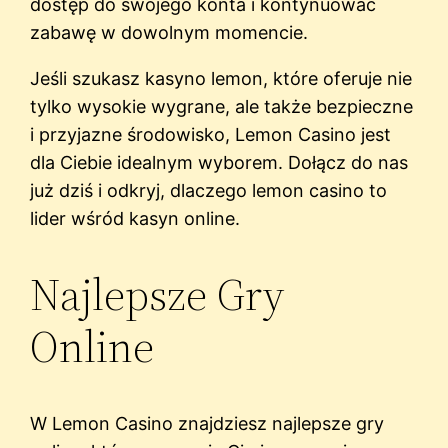
dostęp do swojego konta i kontynuować
zabawę w dowolnym momencie.
Jeśli szukasz kasyno lemon, które oferuje nie
tylko wysokie wygrane, ale także bezpieczne
i przyjazne środowisko, Lemon Casino jest
dla Ciebie idealnym wyborem. Dołącz do nas
już dziś i odkryj, dlaczego lemon casino to
lider wśród kasyn online.
Najlepsze Gry
Online
W Lemon Casino znajdziesz najlepsze gry