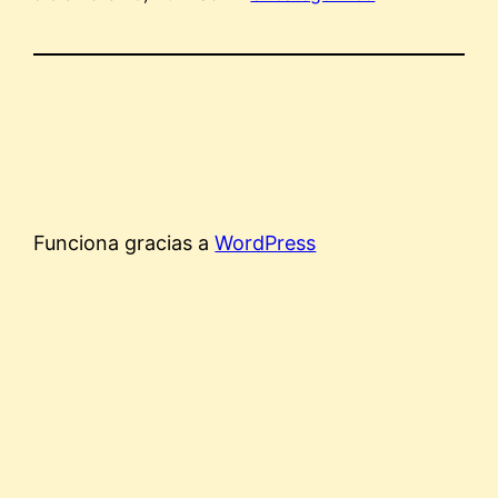
Funciona gracias a
WordPress