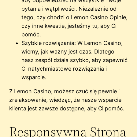
aby odpowiedzieć na wszystkie Twoje
pytania i wątpliwości. Niezależnie od
tego, czy chodzi o Lemon Casino Opinie,
czy inne kwestie, jesteśmy tu, aby Ci
pomóc.
Szybkie rozwiązania: W Lemon Casino,
wiemy, jak ważny jest czas. Dlatego
nasz zespół działa szybko, aby zapewnić
Ci natychmiastowe rozwiązania i
wsparcie.
Z Lemon Casino, możesz czuć się pewnie i
zrelaksowanie, wiedząc, że nasze wsparcie
klienta jest zawsze dostępne, aby Ci pomóc.
Responsywna Strona