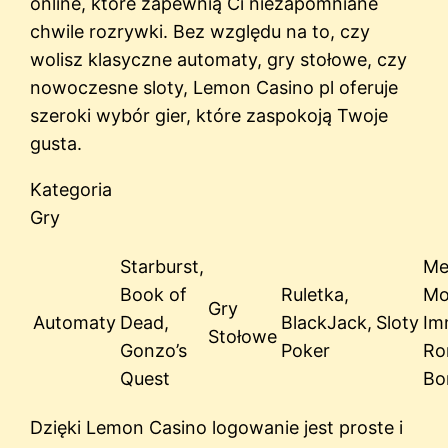
online, które zapewnią Ci niezapomniane
chwile rozrywki. Bez względu na to, czy
wolisz klasyczne automaty, gry stołowe, czy
nowoczesne sloty, Lemon Casino pl oferuje
szeroki wybór gier, które zaspokoją Twoje
gusta.
Kategoria
Gry
Starburst,
Me
Book of
Ruletka,
Mo
Gry
Automaty
Dead,
BlackJack,
Sloty
Im
Stołowe
Gonzo’s
Poker
Ro
Quest
Bo
Dzięki Lemon Casino logowanie jest proste i