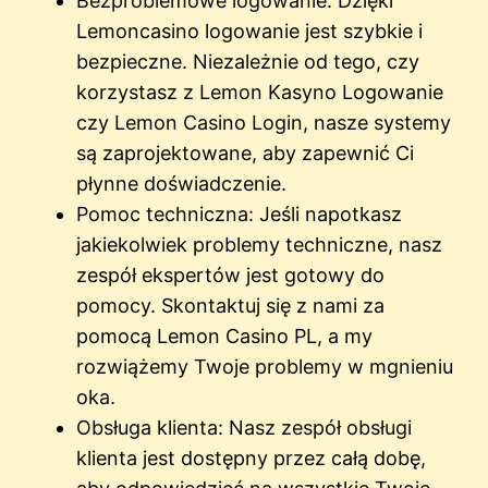
Bezproblemowe logowanie: Dzięki
Lemoncasino logowanie jest szybkie i
bezpieczne. Niezależnie od tego, czy
korzystasz z Lemon Kasyno Logowanie
czy Lemon Casino Login, nasze systemy
są zaprojektowane, aby zapewnić Ci
płynne doświadczenie.
Pomoc techniczna: Jeśli napotkasz
jakiekolwiek problemy techniczne, nasz
zespół ekspertów jest gotowy do
pomocy. Skontaktuj się z nami za
pomocą Lemon Casino PL, a my
rozwiążemy Twoje problemy w mgnieniu
oka.
Obsługa klienta: Nasz zespół obsługi
klienta jest dostępny przez całą dobę,