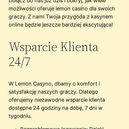
Dołącz do nas już dziś i odkryj, jak wiele
możliwości oferuje lemon casino dla swoich
graczy. Z nami Twoja przygoda z kasynem
online będzie jeszcze bardziej ekscytująca!
Wsparcie Klienta
24/7
W Lemon Casyno, dbamy o komfort i
satysfakcję naszych graczy. Dlatego
oferujemy niezawodne wsparcie klienta
dostępne 24 godziny na dobę, 7 dni w
tygodniu.