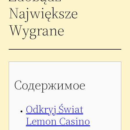
Największe
Wygrane
Содержимое
Odkryj Świat
Lemon Casino