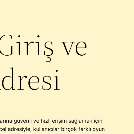
Giriş ve
Adresi
arına güvenli ve hızlı erişim sağlamak için
 adresiyle, kullanıcılar birçok farklı oyun