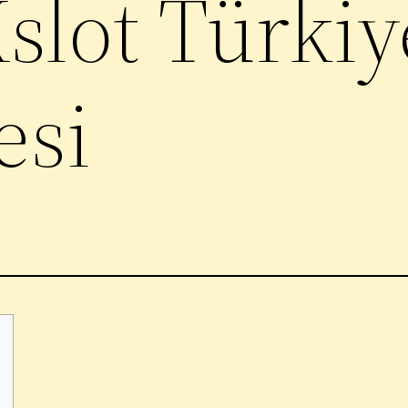
Xslot Türkiy
esi