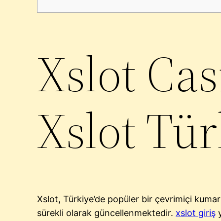
Xslot Cas
Xslot Tür
Xslot, Türkiye’de popüler bir çevrimiçi kumarh
sürekli olarak güncellenmektedir.
xslot giriş
y