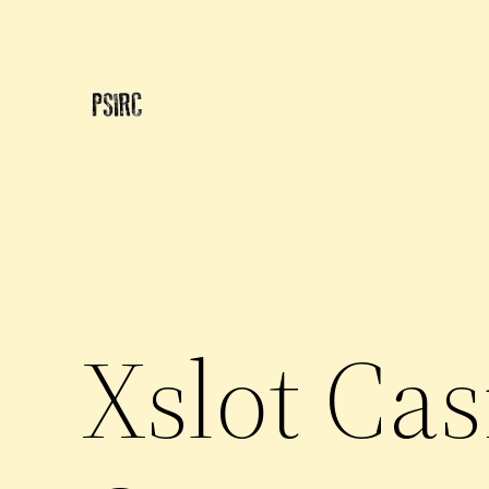
Saltar
al
contenido
Xslot Cas