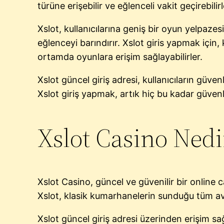
türüne erişebilir ve eğlenceli vakit geçirebilirl
Xslot, kullanıcılarına geniş bir oyun yelpaze
eğlenceyi barındırır. Xslot giris yapmak için, 
ortamda oyunlara erişim sağlayabilirler.
Xslot güncel giriş adresi, kullanıcıların güvenl
Xslot giriş yapmak, artık hiç bu kadar güvenli
Xslot Casino Nedi
Xslot Casino, güncel ve güvenilir bir online c
Xslot, klasik kumarhanelerin sunduğu tüm ava
Xslot güncel giriş adresi üzerinden erişim sa