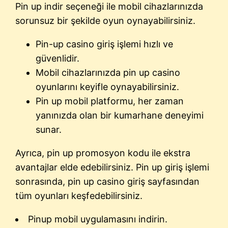
Pin up indir seçeneği ile mobil cihazlarınızda
sorunsuz bir şekilde oyun oynayabilirsiniz.
Pin-up casino giriş işlemi hızlı ve
güvenlidir.
Mobil cihazlarınızda pin up casino
oyunlarını keyifle oynayabilirsiniz.
Pin up mobil platformu, her zaman
yanınızda olan bir kumarhane deneyimi
sunar.
Ayrıca, pin up promosyon kodu ile ekstra
avantajlar elde edebilirsiniz. Pin up giriş işlemi
sonrasında, pin up casino giriş sayfasından
tüm oyunları keşfedebilirsiniz.
Pinup mobil uygulamasını indirin.