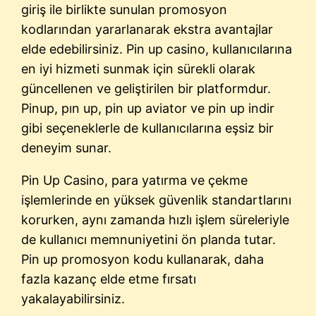
giriş ile birlikte sunulan promosyon
kodlarından yararlanarak ekstra avantajlar
elde edebilirsiniz. Pin up casino, kullanıcılarına
en iyi hizmeti sunmak için sürekli olarak
güncellenen ve geliştirilen bir platformdur.
Pinup, pın up, pin up aviator ve pin up indir
gibi seçeneklerle de kullanıcılarına eşsiz bir
deneyim sunar.
Pin Up Casino, para yatırma ve çekme
işlemlerinde en yüksek güvenlik standartlarını
korurken, aynı zamanda hızlı işlem süreleriyle
de kullanıcı memnuniyetini ön planda tutar.
Pin up promosyon kodu kullanarak, daha
fazla kazanç elde etme fırsatı
yakalayabilirsiniz.