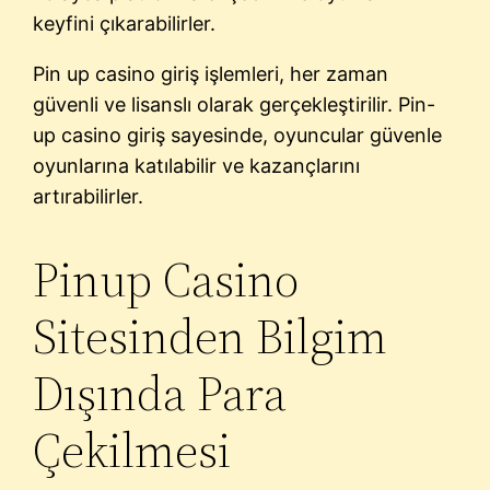
keyfini çıkarabilirler.
Pin up casino giriş işlemleri, her zaman
güvenli ve lisanslı olarak gerçekleştirilir. Pin-
up casino giriş sayesinde, oyuncular güvenle
oyunlarına katılabilir ve kazançlarını
artırabilirler.
Pinup Casino
Sitesinden Bilgim
Dışında Para
Çekilmesi