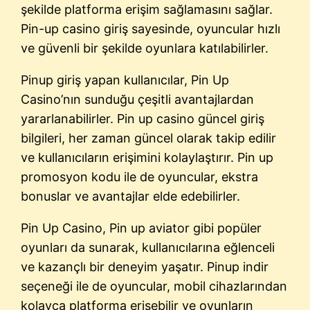
şekilde platforma erişim sağlamasını sağlar.
Pin-up casino giriş sayesinde, oyuncular hızlı
ve güvenli bir şekilde oyunlara katılabilirler.
Pinup giriş yapan kullanıcılar, Pin Up
Casino’nın sunduğu çeşitli avantajlardan
yararlanabilirler. Pin up casino güncel giriş
bilgileri, her zaman güncel olarak takip edilir
ve kullanıcıların erişimini kolaylaştırır. Pin up
promosyon kodu ile de oyuncular, ekstra
bonuslar ve avantajlar elde edebilirler.
Pin Up Casino, Pin up aviator gibi popüler
oyunları da sunarak, kullanıcılarına eğlenceli
ve kazançlı bir deneyim yaşatır. Pinup indir
seçeneği ile de oyuncular, mobil cihazlarından
kolayca platforma erişebilir ve oyunların