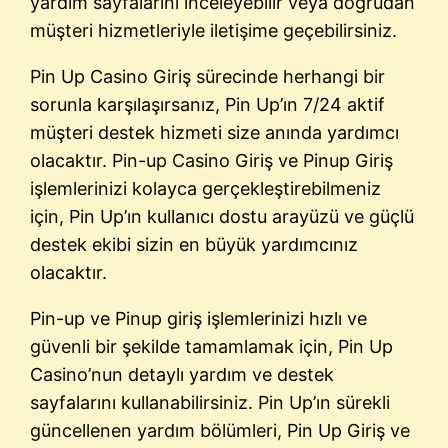
yardım sayfalarını inceleyebilir veya doğrudan
müşteri hizmetleriyle iletişime geçebilirsiniz.
Pin Up Casino Giriş sürecinde herhangi bir
sorunla karşılaşırsanız, Pin Up’ın 7/24 aktif
müşteri destek hizmeti size anında yardımcı
olacaktır. Pin-up Casino Giriş ve Pinup Giriş
işlemlerinizi kolayca gerçekleştirebilmeniz
için, Pin Up’ın kullanıcı dostu arayüzü ve güçlü
destek ekibi sizin en büyük yardımcınız
olacaktır.
Pin-up ve Pinup giriş işlemlerinizi hızlı ve
güvenli bir şekilde tamamlamak için, Pin Up
Casino’nun detaylı yardım ve destek
sayfalarını kullanabilirsiniz. Pin Up’ın sürekli
güncellenen yardım bölümleri, Pin Up Giriş ve