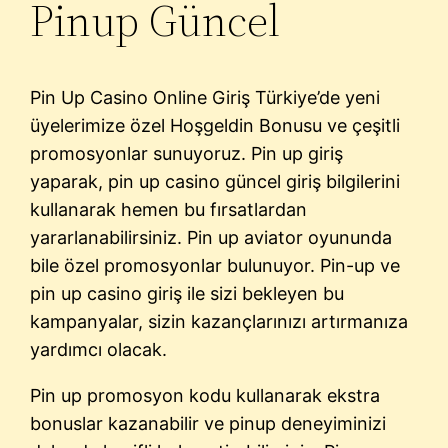
Pinup Güncel
Pin Up Casino Online Giriş Türkiye’de yeni
üyelerimize özel Hoşgeldin Bonusu ve çeşitli
promosyonlar sunuyoruz. Pin up giriş
yaparak, pin up casino güncel giriş bilgilerini
kullanarak hemen bu fırsatlardan
yararlanabilirsiniz. Pin up aviator oyununda
bile özel promosyonlar bulunuyor. Pin-up ve
pin up casino giriş ile sizi bekleyen bu
kampanyalar, sizin kazançlarınızı artırmanıza
yardımcı olacak.
Pin up promosyon kodu kullanarak ekstra
bonuslar kazanabilir ve pinup deneyiminizi