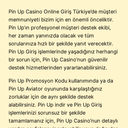
Pin Up Casino Online Giriş Türkiye’de müşteri
memnuniyeti bizim için en önemli önceliktir.
Pin Up’ın profesyonel müşteri destek ekibi,
her zaman yanınızda olacak ve tüm
sorularınıza hızlı bir şekilde yanıt verecektir.
Pin Up Giriş işlemlerinde yaşadığınız herhangi
bir sorun için, Pin Up Casino’nun güvenilir
destek hizmetlerinden yararlanabilirsiniz.
Pin Up Promosyon Kodu kullanımında ya da
Pin Up Aviator oyununda karşılaştığınız
zorluklar için de aynı şekilde destek
alabilirsiniz. Pin Up indir ve Pin Up Giriş
işlemlerinizi sorunsuz bir şekilde
tamamlamanız için, Pin Up Casino’nun detaylı