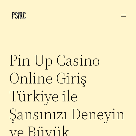
Saltar
al
contenido
Pin Up Casino
Online Giriş
Türkiye ile
Şansınızı Deneyin
ve Büyük