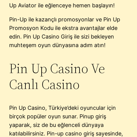
Up Aviator ile eğlenceye hemen başlayın!
Pin-Up ile kazançlı promosyonlar ve Pin Up
Promosyon Kodu ile ekstra avantajlar elde
edin. Pin Up Casino Giriş ile sizi bekleyen
muhteşem oyun dünyasına adım atın!
Pin Up Casino Ve
Canlı Casino
Pin Up Casino, Türkiye’deki oyuncular için
birçok popüler oyun sunar. Pinup giriş
yaparak, siz de bu eğlenceli dünyaya
katılabilirsiniz. Pin-up casino giriş sayesinde,