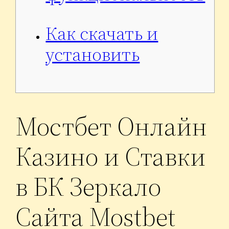
Как скачать и
установить
Мостбет Онлайн
Казино и Ставки
в БК Зеркало
Сайта Mostbet