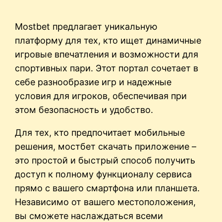
Mostbet предлагает уникальную
платформу для тех, кто ищет динамичные
игровые впечатления и возможности для
спортивных пари. Этот портал сочетает в
себе разнообразие игр и надежные
условия для игроков, обеспечивая при
этом безопасность и удобство.
Для тех, кто предпочитает мобильные
решения, мостбет скачать приложение –
это простой и быстрый способ получить
доступ к полному функционалу сервиса
прямо с вашего смартфона или планшета.
Независимо от вашего местоположения,
вы сможете наслаждаться всеми