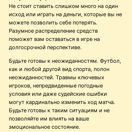
Не стоит ставить слишком много на один
исход или играть на деньги, которые вы не
можете позволить себе потерять.
Разумное распределение средств
поможет вам оставаться в игре на
долгосрочной перспективе.
Будьте готовы к неожиданностям. Футбол,
как и любой другой вид спорта, полон
неожиданностей. Травмы ключевых
игроков, непредвиденные погодные
условия или даже судейские ошибки
могут кардинально изменить ход матча.
Будьте готовы к таким ситуациям и не
позволяйте им влиять на ваше
эмоциональное состояние.