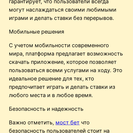
гарантирует, что пользователи всегда
могут наслаждаться своими любимыми
играми и делать ставки без перерывов.
Мобильные решения
С учетом мобильности современного
мира, платформа предлагает возможность
скачать приложение, которое позволяет
пользоваться всеми услугами на ходу. Это
идеальное решение для тех, кто
предпочитает играть и делать ставки из
любого места и в любое время.
Безопасность и надежность
Важно отметить,
мост бет
что
безопасность пользователей стоит на