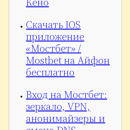
Кено
Скачать IOS
приложение
«Мостбет» /
Mostbet на Айфон
бесплатно
Вход на Мостбет:
зеркало, VPN,
анонимайзеры и