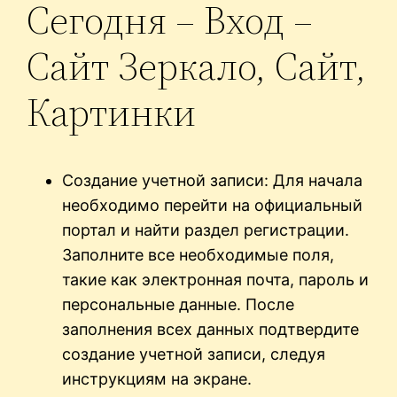
Сегодня – Вход –
Сайт Зеркало, Сайт,
Картинки
Создание учетной записи: Для начала
необходимо перейти на официальный
портал и найти раздел регистрации.
Заполните все необходимые поля,
такие как электронная почта, пароль и
персональные данные. После
заполнения всех данных подтвердите
создание учетной записи, следуя
инструкциям на экране.