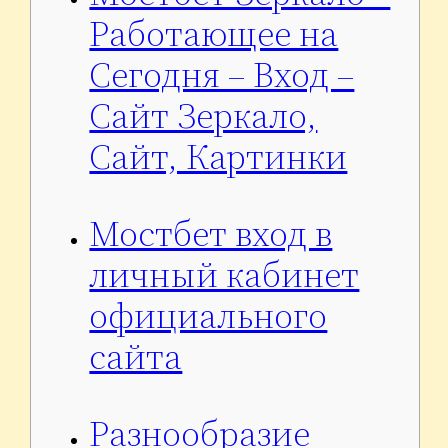
Работающее на
Сегодня – Вход –
Сайт Зеркало,
Сайт, Картинки
Мостбет вход в
личный кабинет
официального
сайта
Разнообразие