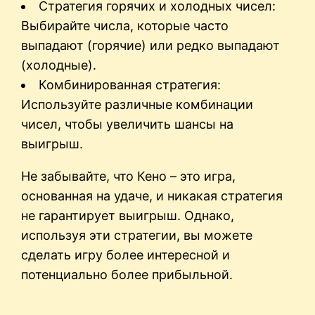
Стратегия горячих и холодных чисел:
Выбирайте числа, которые часто
выпадают (горячие) или редко выпадают
(холодные).
Комбинированная стратегия:
Используйте различные комбинации
чисел, чтобы увеличить шансы на
выигрыш.
Не забывайте, что Кено – это игра,
основанная на удаче, и никакая стратегия
не гарантирует выигрыш. Однако,
используя эти стратегии, вы можете
сделать игру более интересной и
потенциально более прибыльной.