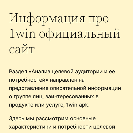
Информация про
1win официальный
сайт
Раздел «Анализ целевой аудитории и ее
потребностей» направлен на
представление описательной информации
о группе лиц, заинтересованных в
продукте или услуге, 1win apk.
Здесь мы рассмотрим основные
характеристики и потребности целевой