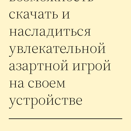
скачать и
насладиться
увлекательной
азартной игрой
на своем
устройстве