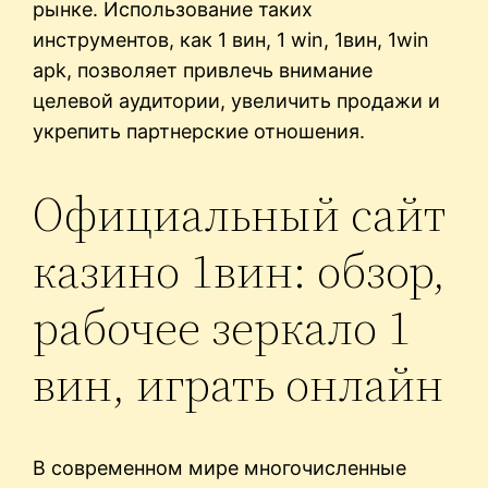
рынке. Использование таких
инструментов, как 1 вин, 1 win, 1вин, 1win
apk, позволяет привлечь внимание
целевой аудитории, увеличить продажи и
укрепить партнерские отношения.
Официальный сайт
казино 1вин: обзор,
рабочее зеркало 1
вин, играть онлайн
В современном мире многочисленные