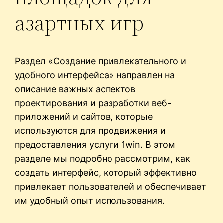
азартных игр
Раздел «Создание привлекательного и
удобного интерфейса» направлен на
описание важных аспектов
проектирования и разработки веб-
приложений и сайтов, которые
используются для продвижения и
предоставления услуги 1win. В этом
разделе мы подробно рассмотрим, как
создать интерфейс, который эффективно
привлекает пользователей и обеспечивает
им удобный опыт использования.