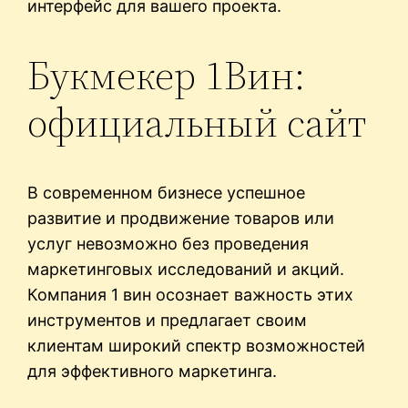
интерфейс для вашего проекта.
Букмекер 1Вин:
официальный сайт
В современном бизнесе успешное
развитие и продвижение товаров или
услуг невозможно без проведения
маркетинговых исследований и акций.
Компания 1 вин осознает важность этих
инструментов и предлагает своим
клиентам широкий спектр возможностей
для эффективного маркетинга.