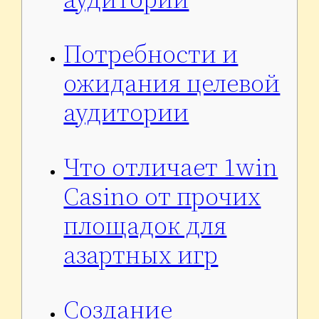
Потребности и
ожидания целевой
аудитории
Что отличает 1win
Casino от прочих
площадок для
азартных игр
Создание