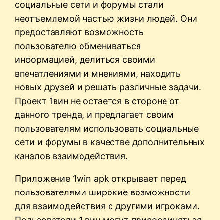
социальные сети и форумы стали
неотъемлемой частью жизни людей. Они
предоставляют возможность
пользователю обмениваться
информацией, делиться своими
впечатлениями и мнениями, находить
новых друзей и решать различные задачи.
Проект 1вин не остается в стороне от
данного тренда, и предлагает своим
пользователям использовать социальные
сети и форумы в качестве дополнительных
каналов взаимодействия.
Приложение 1win apk открывает перед
пользователями широкие возможности
для взаимодействия с другими игроками.
Пользователи 1 вин могут присоединяться