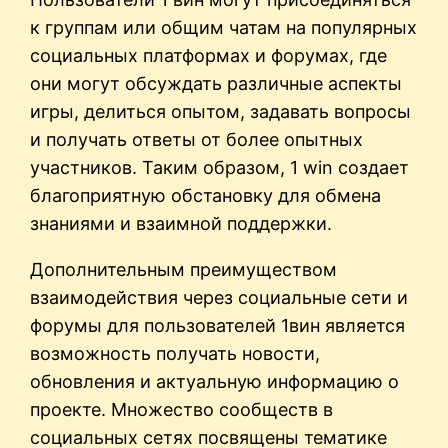
к группам или общим чатам на популярных
социальных платформах и форумах, где
они могут обсуждать различные аспекты
игры, делиться опытом, задавать вопросы
и получать ответы от более опытных
участников. Таким образом, 1 win создает
благоприятную обстановку для обмена
знаниями и взаимной поддержки.
Дополнительным преимуществом
взаимодействия через социальные сети и
форумы для пользователей 1вин является
возможность получать новости,
обновления и актуальную информацию о
проекте. Множество сообществ в
социальных сетях посвящены тематике