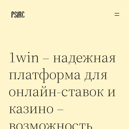
Saltar
al
contenido
1win – надежная
платформа для
онлайн-ставок и
казино –
возможность