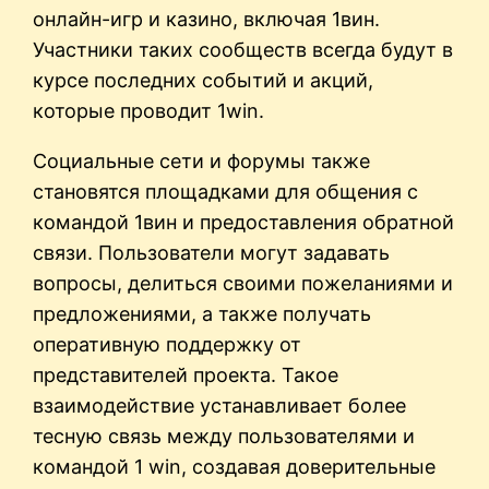
онлайн-игр и казино, включая 1вин.
Участники таких сообществ всегда будут в
курсе последних событий и акций,
которые проводит 1win.
Социальные сети и форумы также
становятся площадками для общения с
командой 1вин и предоставления обратной
связи. Пользователи могут задавать
вопросы, делиться своими пожеланиями и
предложениями, а также получать
оперативную поддержку от
представителей проекта. Такое
взаимодействие устанавливает более
тесную связь между пользователями и
командой 1 win, создавая доверительные